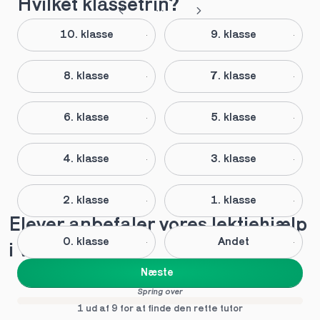
Hvilket klassetrin?
10. klasse
9. klasse
8. klasse
7. klasse
6. klasse
5. klasse
4. klasse
3. klasse
2. klasse
1. klasse
Elever anbefaler vores lektiehjælp 
0. klasse
Andet
i Veksø
Næste
Spring over
1 ud af 9 for at finde den rette tutor