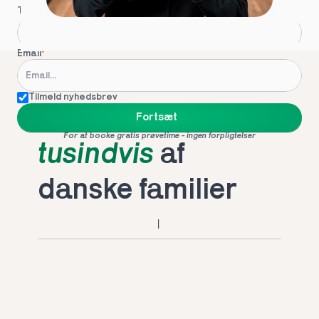
Telefon
*
Email
*
Tilmeld nyhedsbrev
Foretrukket af 
Fortsæt
For at booke gratis prøvetime - ingen forpligtelser
tusindvis
 af 
danske familier