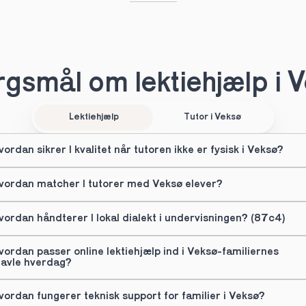
gsmål om lektiehjælp i 
Lektiehjælp
Tutor i Veksø
vordan sikrer I kvalitet når tutoren ikke er fysisk i Veksø?
vordan matcher I tutorer med Veksø elever?
vordan håndterer I lokal dialekt i undervisningen? (87c4)
vordan passer online lektiehjælp ind i Veksø-familiernes 
ravle hverdag?
vordan fungerer teknisk support for familier i Veksø?