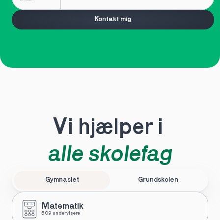
Kontakt mig
Vi hjælper i 
alle skolefag
Gymnasiet
Grundskolen
Matematik
509 undervisere