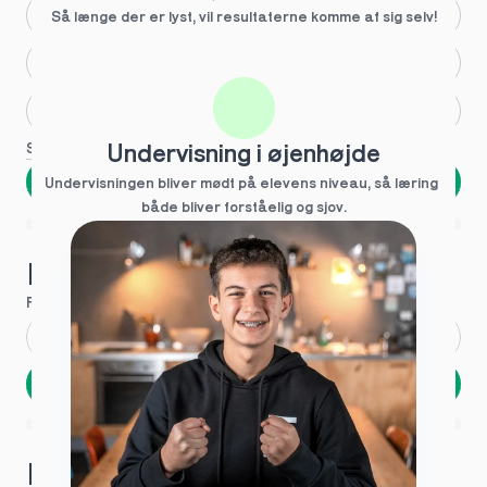
Større skoleglæde
Så længe der er lyst, vil resultaterne komme af sig selv!
Huller i det fundamentale
Hjælp med lektier
Se flere
Undervisning i øjenhøjde
Næste
Undervisningen bliver mødt på elevens niveau, så læring  
både bliver forståelig og sjov.
Spring over
1 ud af 9 for at finde den rette tutor
Hvad hedder du?
Fornavn
*
Efternavn
*
Næste
Opbevares sikkert - oplysninger deles aldrig
1 ud af 9 for at finde den rette tutor
Hvordan kontakter vi dig?