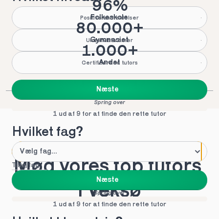
96%
Folkeskole
Positive anmeldelser
80.000+
Gymnasiet
Underviste timer
1.000+
Andet
Certificerede tutors
Næste
Spring over
1 ud af 9 for at finde den rette tutor
Hvilket fag?
Mød vores top tutors 
Tilføj fag
Næste
i Veksø
Spring over
1 ud af 9 for at finde den rette tutor