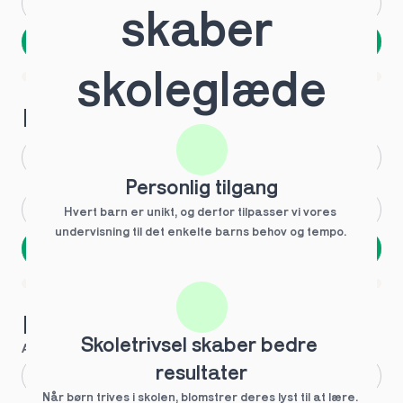
Andet
Ved ikke
skaber 
Næste
Spring over
skoleglæde
1 ud af 9 for at finde den rette tutor
Hvilken årgang?
1.g
3.g
Personlig tilgang
2.g
Andet
Hvert barn er unikt, og derfor tilpasser vi vores 
undervisning til det enkelte barns behov og tempo. 
Næste
Spring over
1 ud af 9 for at finde den rette tutor
Hvilke behov?
Skoletrivsel skaber bedre 
Anbefalet til dig
resultater
Fagligt boost
Når børn trives i skolen, blomstrer deres lyst til at lære. 