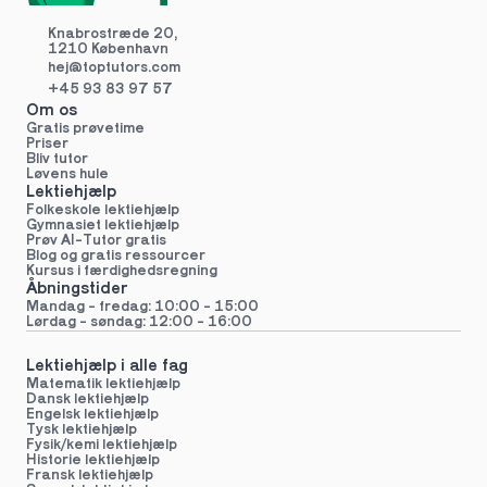
Knabrostræde 20,
1210 København
hej@toptutors.
com
+45 93 83 97 57
Om os
Gratis prøvetime
Priser
Bliv tutor
Løvens hule
Lektiehjælp
Folkeskole lektiehjælp 
Gymnasiet lektiehjælp 
Prøv AI-Tutor gratis
Blog og gratis ressourcer
Kursus i færdighedsregning
Åbningstider
Mandag - fredag: 10:00 - 15:00
Lørdag - søndag: 12:00 - 16:00
Lektiehjælp i alle fag
Matematik lektiehjælp
Dansk lektiehjælp
Engelsk lektiehjælp
Tysk lektiehjælp
Fysik/kemi lektiehjælp
Historie lektiehjælp
Fransk lektiehjælp