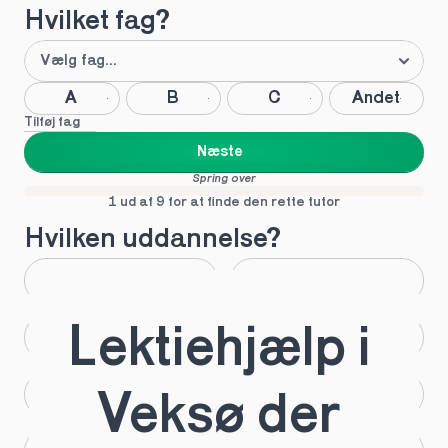
Hvilket fag?
A
B
C
Andet
Tilføj fag
Næste
Spring over
1 ud af 9 for at finde den rette tutor
Hvilken uddannelse?
STX
HHX
Lektiehjælp i 
HTX
HF
IB
EUX
Veksø der 