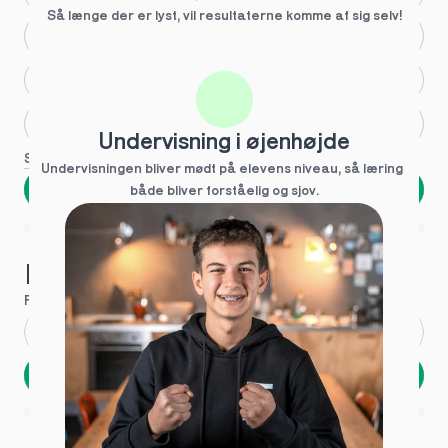
Så længe der er lyst, vil resultaterne komme af sig selv!
Større skoleglæde
Huller i det fundamentale
Hjælp med lektier
Undervisning i øjenhøjde
Se flere
Undervisningen bliver mødt på elevens niveau, så læring  
Næste
både bliver forståelig og sjov.
Spring over
1 ud af 9 for at finde den rette tutor
Hvad hedder du?
Fornavn
*
Efternavn
*
Næste
Opbevares sikkert - oplysninger deles aldrig
1 ud af 9 for at finde den rette tutor