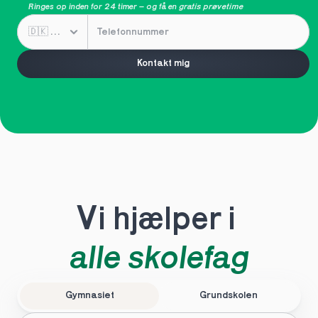
Ringes op inden for 24 timer – og få en 
gratis prøvetime
Kontakt mig
Vi hjælper i 
alle skolefag
Gymnasiet
Grundskolen