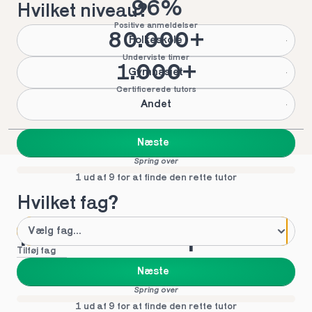
96%
Hvilket niveau?
Positive anmeldelser
80.000+
Folkeskole
Underviste timer
1.000+
Gymnasiet
Certificerede tutors
Andet
Næste
Spring over
1 ud af 9 for at finde den rette tutor
Hvilket fag?
Mød vores top tutors 
Tilføj fag
i Randers
Næste
Spring over
1 ud af 9 for at finde den rette tutor