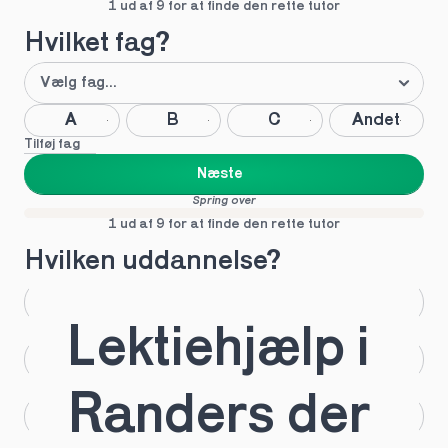
1 ud af 9 for at finde den rette tutor
Hvilket fag?
A
B
C
Andet
Tilføj fag
Næste
Spring over
1 ud af 9 for at finde den rette tutor
Hvilken uddannelse?
STX
HHX
Lektiehjælp i 
HTX
HF
Randers der 
IB
EUX