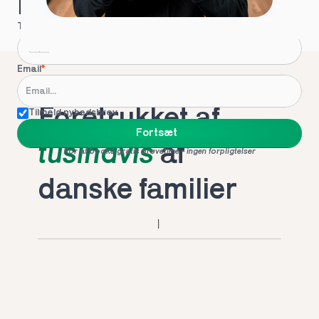
Hvordan kontakter vi dig?
Telefon
*
Email
*
Foretrukket af 
Tilmeld nyhedsbrev
Fortsæt
tusindvis
 af 
For at booke gratis prøvetime - ingen forpligtelser
danske familier