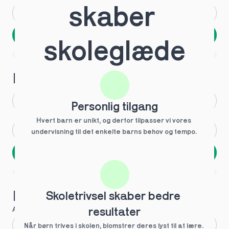
skaber 
Andet
Ved ikke
Næste
skoleglæde
Spring over
1 ud af 9 for at finde den rette tutor
Hvilken årgang?
1.g
3.g
Personlig tilgang
Hvert barn er unikt, og derfor tilpasser vi vores 
2.g
Andet
undervisning til det enkelte barns behov og tempo. 
Næste
Spring over
1 ud af 9 for at finde den rette tutor
Hvilke behov?
Skoletrivsel skaber bedre 
Anbefalet til dig
resultater
Fagligt boost
Når børn trives i skolen, blomstrer deres lyst til at lære. 