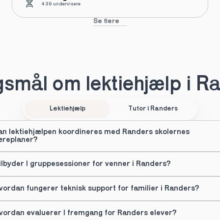
439 undervisere
Se flere
smål om lektiehjælp i R
Lektiehjælp
Tutor i Randers
an lektiehjælpen koordineres med Randers skolernes 
æreplaner?
ilbyder I gruppesessioner for venner i Randers?
vordan fungerer teknisk support for familier i Randers?
vordan evaluerer I fremgang for Randers elever?