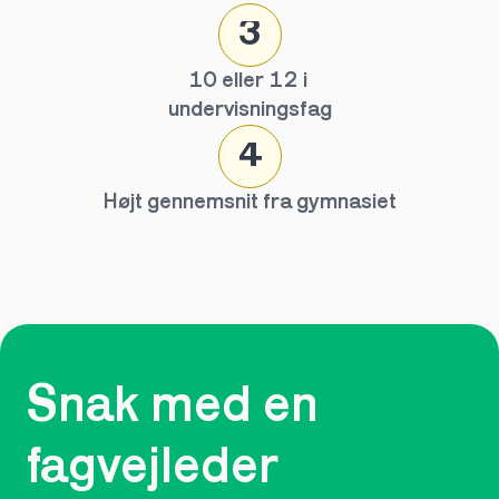
3
10 eller 12 i 
undervisningsfag
4
Højt gennemsnit fra gymnasiet
Snak med en 
fagvejleder