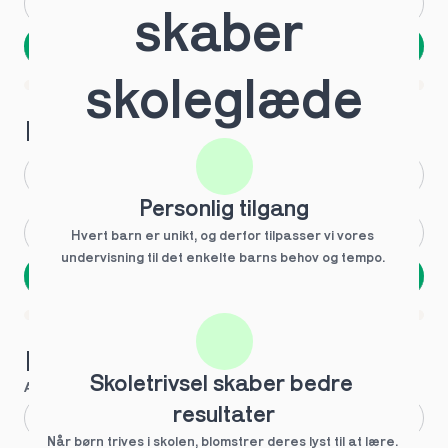
Andet
Ved ikke
skaber 
Næste
Spring over
skoleglæde
1 ud af 9 for at finde den rette tutor
Hvilken årgang?
1.g
3.g
Personlig tilgang
2.g
Andet
Hvert barn er unikt, og derfor tilpasser vi vores 
undervisning til det enkelte barns behov og tempo. 
Næste
Spring over
1 ud af 9 for at finde den rette tutor
Hvilke behov?
Skoletrivsel skaber bedre 
Anbefalet til dig
resultater
Fagligt boost
Når børn trives i skolen, blomstrer deres lyst til at lære. 