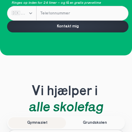
Ringes op inden for 24 timer – og få en 
gratis prøvetime
Kontakt mig
Vi hjælper i 
alle skolefag
Gymnasiet
Grundskolen