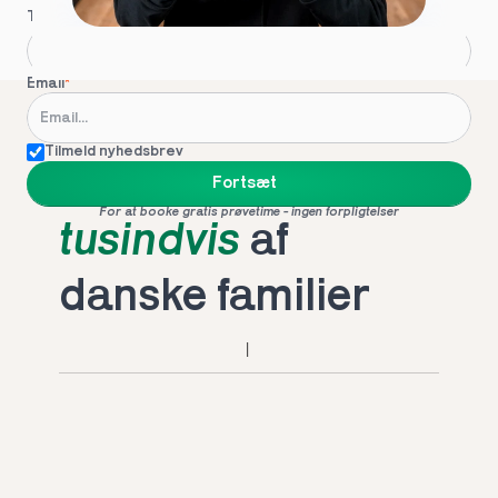
Telefon
*
Email
*
Tilmeld nyhedsbrev
Foretrukket af 
Fortsæt
For at booke gratis prøvetime - ingen forpligtelser
tusindvis
 af 
danske familier