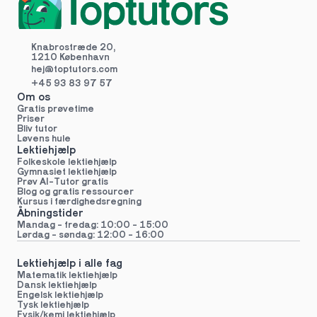
Knabrostræde 20,
1210 København
hej@toptutors.
com
+45 93 83 97 57
Om os
Gratis prøvetime
Priser
Bliv tutor
Løvens hule
Lektiehjælp
Folkeskole lektiehjælp 
Gymnasiet lektiehjælp 
Prøv AI-Tutor gratis
Blog og gratis ressourcer
Kursus i færdighedsregning
Åbningstider
Mandag - fredag: 10:00 - 15:00
Lørdag - søndag: 12:00 - 16:00
Lektiehjælp i alle fag
Matematik lektiehjælp
Dansk lektiehjælp
Engelsk lektiehjælp
Tysk lektiehjælp
Fysik/kemi lektiehjælp