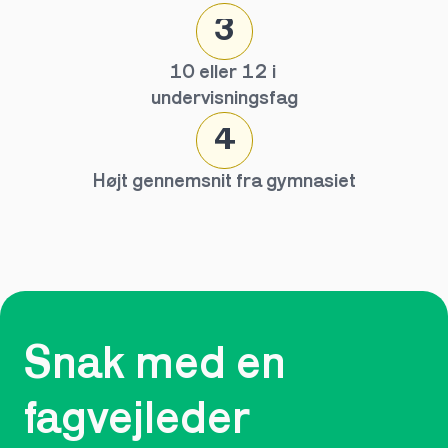
3
10 eller 12 i 
undervisningsfag
4
Højt gennemsnit fra gymnasiet
Snak med en 
fagvejleder