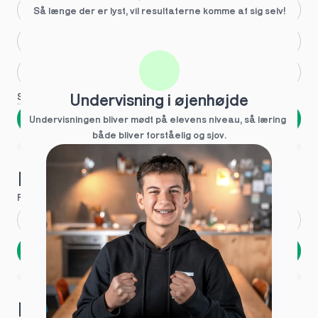
Større skoleglæde
Så længe der er lyst, vil resultaterne komme af sig selv!
Huller i det fundamentale
Hjælp med lektier
Se flere
Undervisning i øjenhøjde
Næste
Undervisningen bliver mødt på elevens niveau, så læring  
både bliver forståelig og sjov.
Spring over
1 ud af 9 for at finde den rette tutor
Hvad hedder du?
Fornavn
*
Efternavn
*
Næste
Opbevares sikkert - oplysninger deles aldrig
1 ud af 9 for at finde den rette tutor
Hvordan kontakter vi dig?