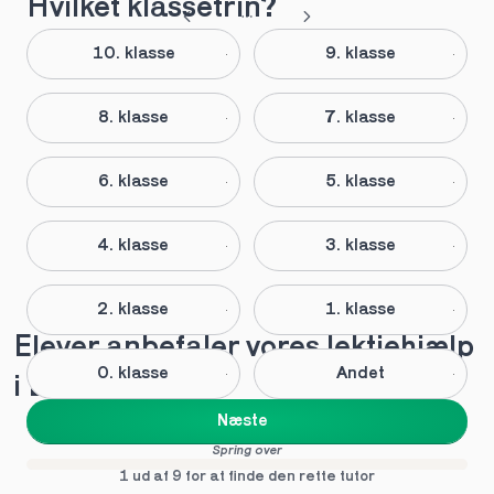
Hvilket klassetrin?
10. klasse
9. klasse
8. klasse
7. klasse
6. klasse
5. klasse
4. klasse
3. klasse
2. klasse
1. klasse
Elever anbefaler vores lektiehjælp 
0. klasse
Andet
i Biologi
Næste
Spring over
1 ud af 9 for at finde den rette tutor