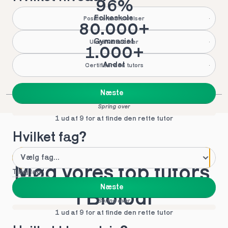
96%
Folkeskole
Positive anmeldelser
80.000+
Gymnasiet
Underviste timer
1.000+
Andet
Certificerede tutors
Næste
Spring over
1 ud af 9 for at finde den rette tutor
Hvilket fag?
Mød vores top tutors 
Tilføj fag
Næste
i Biologi
Spring over
1 ud af 9 for at finde den rette tutor