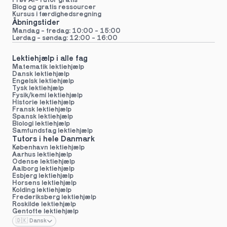
Prøv AI-Tutor gratis
Blog og gratis ressourcer
Kursus i færdighedsregning
Åbningstider
Mandag - fredag: 10:00 - 15:00
Lørdag - søndag: 12:00 - 16:00
Lektiehjælp i alle fag
Matematik lektiehjælp
Dansk lektiehjælp
Engelsk lektiehjælp
Tysk lektiehjælp
Fysik/kemi lektiehjælp
Historie lektiehjælp
Fransk lektiehjælp
Spansk lektiehjælp
Biologi lektiehjælp
Samfundsfag lektiehjælp
Tutors i hele Danmark
København lektiehjælp
Aarhus lektiehjælp
Odense lektiehjælp
Aalborg lektiehjælp
Esbjerg lektiehjælp
Horsens lektiehjælp
Kolding lektiehjælp
Frederiksberg lektiehjælp
Roskilde lektiehjælp
Gentofte lektiehjælp
Select Language
🇩🇰 Dansk