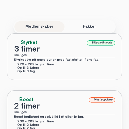
Medlemskaber
Pakker
Styrket
Billigste timepris
3 timer
om ugen
Styrket tro på egne evner med fast støtte i flere fag.
229 - 269 kr. per time
Op til 3 tutors
Op til 3 fag
Boost
Mest populære
2 timer
om ugen
Boost faglighed og selvtillid i ét eller to fag.
239 - 289 kr. per time
Op til 2 tutors
Op til 2 fag