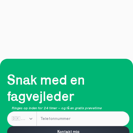
Kan jeg dele mine timer mellem flere fag?
Hvad sker der, hvis jeg ikke når at bruge mine 
timer?
Snak med en 
fagvejleder
Ringes op inden for 24 timer – og få en 
gratis prøvetime
Kontakt mig