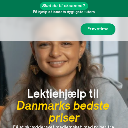
Skal du til eksamen?
Få hjælp af landets dygtigste tutors
Prøvetime
Lektiehjælp til 
Danmarks bedste 
priser
Få et skræddersyet medlemskab med priser fra 