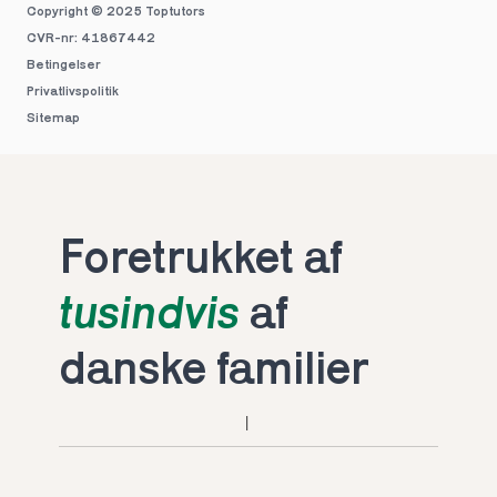
Copyright © 2025 
Toptutors
CVR-nr: 41867442
Betingelser
Privatlivspolitik
Sitemap
Foretrukket af 
tusindvis
 af 
danske familier