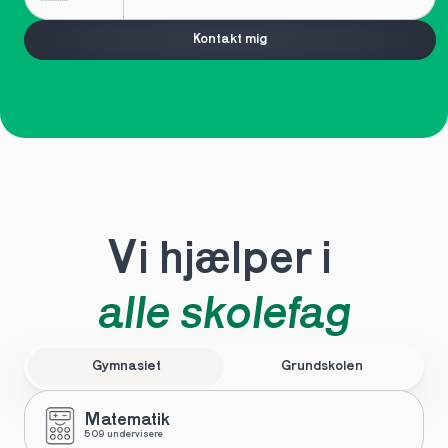
Kontakt mig
Vi hjælper i 
alle skolefag
Gymnasiet
Grundskolen
Matematik
509 undervisere