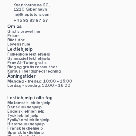
Knabrostræde 20,
1210 København
hej@toptutors.
com
+45 93 83 97 57
Om os
Gratis prøvetime
Priser
Bliv tutor
Løvens hule
Lektiehjælp
Folkeskole lektiehjælp 
Gymnasiet lektiehjælp 
Prøv AI-Tutor gratis
Blog og gratis ressourcer
Kursus i færdighedsregning
Åbningstider
Mandag - fredag: 10:00 - 15:00
Lørdag - søndag: 12:00 - 16:00
Lektiehjælp i alle fag
Matematik lektiehjælp
Dansk lektiehjælp
Engelsk lektiehjælp
Tysk lektiehjælp
Fysik/kemi lektiehjælp
Historie lektiehjælp
Fransk lektiehjælp
Spansk lektiehjælp