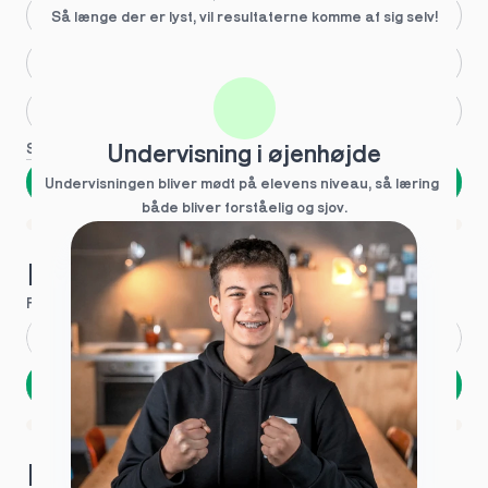
Større skoleglæde
Så længe der er lyst, vil resultaterne komme af sig selv!
Huller i det fundamentale
Hjælp med lektier
Se flere
Undervisning i øjenhøjde
Næste
Undervisningen bliver mødt på elevens niveau, så læring  
både bliver forståelig og sjov.
Spring over
1 ud af 9 for at finde den rette tutor
Hvad hedder du?
Fornavn
*
Efternavn
*
Næste
Opbevares sikkert - oplysninger deles aldrig
1 ud af 9 for at finde den rette tutor
Hvordan kontakter vi dig?