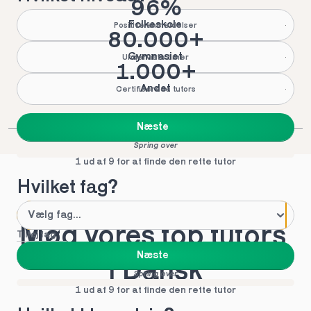
96%
Folkeskole
Positive anmeldelser
80.000+
Gymnasiet
Underviste timer
1.000+
Andet
Certificerede tutors
Næste
Spring over
1 ud af 9 for at finde den rette tutor
Hvilket fag?
Mød vores top tutors 
Tilføj fag
Næste
i Dansk
Spring over
1 ud af 9 for at finde den rette tutor