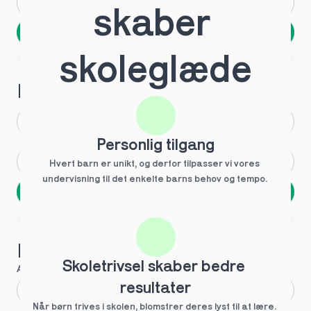
Andet
Ved ikke
skaber 
Næste
Spring over
skoleglæde
1 ud af 9 for at finde den rette tutor
Hvilken årgang?
1.g
3.g
Personlig tilgang
2.g
Andet
Hvert barn er unikt, og derfor tilpasser vi vores 
undervisning til det enkelte barns behov og tempo. 
Næste
Spring over
1 ud af 9 for at finde den rette tutor
Hvilke behov?
Skoletrivsel skaber bedre 
Anbefalet til dig
resultater
Fagligt boost
Når børn trives i skolen, blomstrer deres lyst til at lære. 