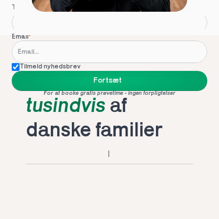
Telefon
*
Email
*
Tilmeld nyhedsbrev
Foretrukket af 
Fortsæt
For at booke gratis prøvetime - ingen forpligtelser
tusindvis
 af 
danske familier