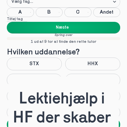
A
B
C
Andet
Tilføj fag
Næste
Spring over
1 ud af 9 for at finde den rette tutor
Hvilken uddannelse?
STX
HHX
HTX
HF
Lektiehjælp i 
IB
EUX
Andet
Ved ikke
HF der skaber 
Næste