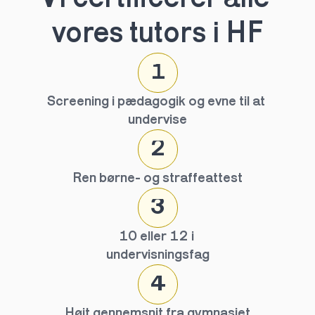
vores tutors i HF
1
Screening i pædagogik og evne til at 
undervise
2
Ren børne- og straffeattest
3
10 eller 12 i 
undervisningsfag
4
Højt gennemsnit fra gymnasiet