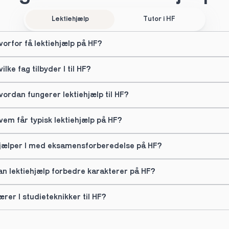
Lektiehjælp
Tutor i HF
vorfor få lektiehjælp på HF?
vilke fag tilbyder I til HF?
vordan fungerer lektiehjælp til HF?
vem får typisk lektiehjælp på HF?
jælper I med eksamensforberedelse på HF?
an lektiehjælp forbedre karakterer på HF?
ærer I studieteknikker til HF?