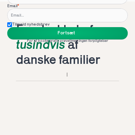
Email
*
Tilmeld nyhedsbrev
Foretrukket af 
Fortsæt
tusindvis
For at booke gratis prøvetime - ingen forpligtelser
 af 
danske familier