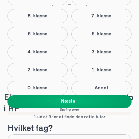
8. klasse
7. klasse
6. klasse
5. klasse
4. klasse
3. klasse
2. klasse
1. klasse
0. klasse
Andet
Elever anbefaler vores lektiehjælp 
Næste
i HF
Spring over
1 ud af 9 for at finde den rette tutor
Hvilket fag?