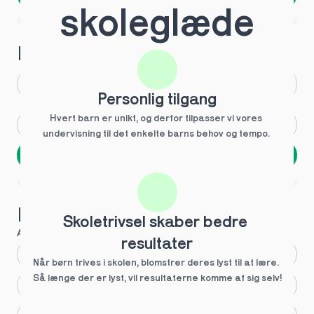
skoleglæde
Spring over
1 ud af 9 for at finde den rette tutor
Hvilken årgang?
1.g
3.g
Personlig tilgang
Hvert barn er unikt, og derfor tilpasser vi vores 
2.g
Andet
undervisning til det enkelte barns behov og tempo. 
Næste
Spring over
1 ud af 9 for at finde den rette tutor
Hvilke behov?
Skoletrivsel skaber bedre 
Anbefalet til dig
resultater
Fagligt boost
Når børn trives i skolen, blomstrer deres lyst til at lære. 
Så længe der er lyst, vil resultaterne komme af sig selv!
Større skoleglæde