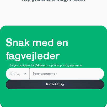
Snak med en 
fagvejleder
Ringes op inden for 24 timer – og få en 
gratis prøvetime
Kontakt mig