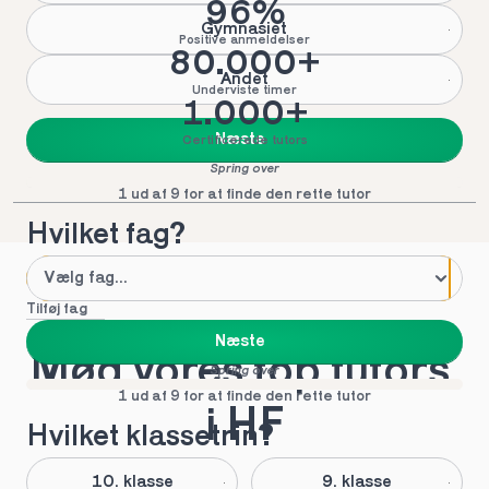
96%
Gymnasiet
Positive anmeldelser
80.000+
Andet
Underviste timer
1.000+
Næste
Certificerede tutors
Spring over
1 ud af 9 for at finde den rette tutor
Hvilket fag?
Tilføj fag
Næste
Mød vores top tutors 
Spring over
1 ud af 9 for at finde den rette tutor
i HF
Hvilket klassetrin?
10. klasse
9. klasse