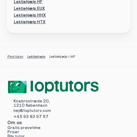
Lektiehjælp HF
Lektiehjælp EUX
Lektiehjælp HHX
Lektiehjælp HTX
Find tutor
Lektiehjælp
Lektiehjælp i HF
Knabrostræde 20,
1210 København
hej@toptutors.
com
+45 93 83 97 57
Om os
Gratis prøvetime
Priser
Bliv tutor