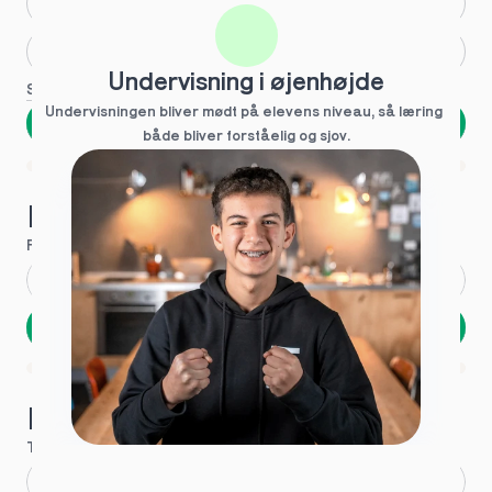
Huller i det fundamentale
Hjælp med lektier
Undervisning i øjenhøjde
Se flere
Undervisningen bliver mødt på elevens niveau, så læring  
Næste
både bliver forståelig og sjov.
Spring over
1 ud af 9 for at finde den rette tutor
Hvad hedder du?
Fornavn
*
Efternavn
*
Næste
Opbevares sikkert - oplysninger deles aldrig
1 ud af 9 for at finde den rette tutor
Hvordan kontakter vi dig?
Telefon
*