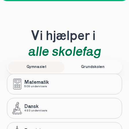
Vi hjælper i 
alle skolefag
Gymnasiet
Grundskolen
Matematik
509 undervisere
Dansk
493 undervisere