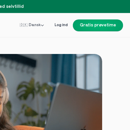
d selvtillid
Select Language
🇩🇰 Dansk
Log ind
Gratis prøvetime