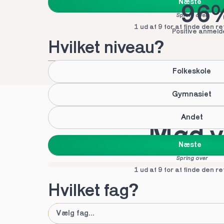
Næste
96
Spring over
1 ud af 9 for at finde den re
Positive anmeld
Hvilket niveau?
Folkeskole
Gymnasiet
Andet
Mød vo
Næste
Spring over
1 ud af 9 for at finde den re
Hvilket fag?