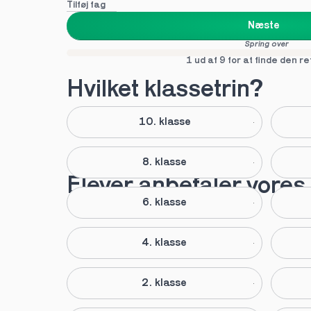
Tilføj fag
Næste
Spring over
1 ud af 9 for at finde den re
Hvilket klassetrin?
10. klasse
8. klasse
Elever anbefaler vores 
6. klasse
4. klasse
2. klasse