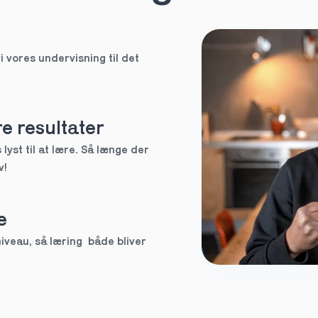
HF
i vores undervisning til det 
EUX
Ved ikke
e resultater
lyst til at lære. Så længe der 
v!
tte tutor
e
3.g
veau, så læring  både bliver 
Andet