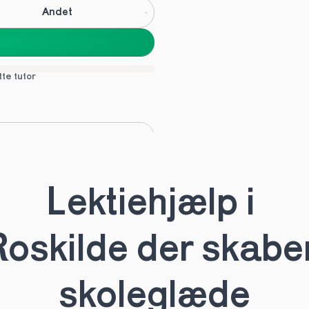
Andet
tte tutor
C
Andet
Lektiehjælp i 
tte tutor
oskilde der skaber
skoleglæde
HHX