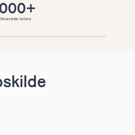
.000+
ificerede tutors
oskilde