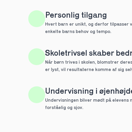
HTX
Personlig tilgang
Hvert barn er unikt, og derfor tilpasser v
IB
enkelte barns behov og tempo. 
Andet
Skoletrivsel skaber bedr
Næste
Når børn trives i skolen, blomstrer deres 
Spring over
er lyst, vil resultaterne komme af sig sel
1 ud af 9 for at finde den re
Hvilken årgang?
Undervisning i øjenhøjd
1.g
Undervisningen bliver mødt på elevens ni
forståelig og sjov.
2.g
Næste