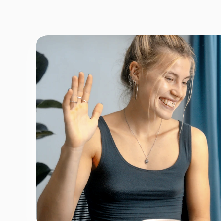
Fornavn
*
Efternav
Næste
Opbevares sikkert - oplysninger d
1 ud af 9 for at finde den re
Hvordan kontakter vi d
Telefon
*
Email
*
Tilmeld nyhedsbrev
Fortsæt
For at booke gratis prøvetime - ingen