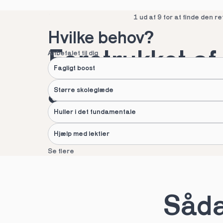
Spring over
1 ud af 9 for at finde den re
Hvilke behov?
Foretrukket af 
Anbefalet til dig
Fagligt boost
af danske fami
Større skoleglæde
Huller i det fundamentale
Hjælp med lektier
Se flere
Næste
Spring over
1 ud af 9 for at finde den re
Sådan
Hvad hedder du?