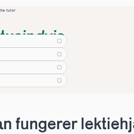
tte tutor
tusindvis
lier
tte tutor
 fungerer lektiehjæ