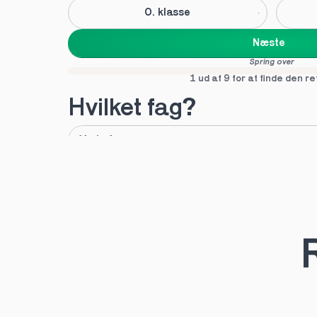
0. klasse
Næste
Spring over
1 ud af 9 for at finde den re
Hvilket fag?
A
B
Tilføj fag
Næste
Spring over
1 ud af 9 for at finde den re
R
Hvilken uddannelse?
STX