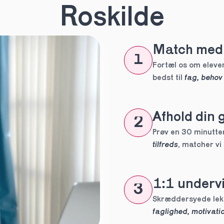
n
*
Roskilde
Match med 
eles aldrig
1
tte tutor
Fortæl os om eleven
bedst til 
fag, behov
ig?
Afhold din 
2
Prøv en 30 minutters
tilfreds
, matcher vi
1:1 undervi
3
 forpligtelser
faglighed, motivatio