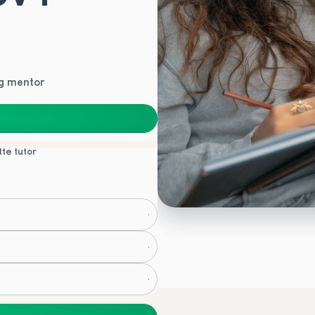
ig mentor
tte tutor