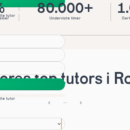
%
80.000+
1
tte tutor
elser
Underviste timer
Cert
res top tutors i R
tte tutor