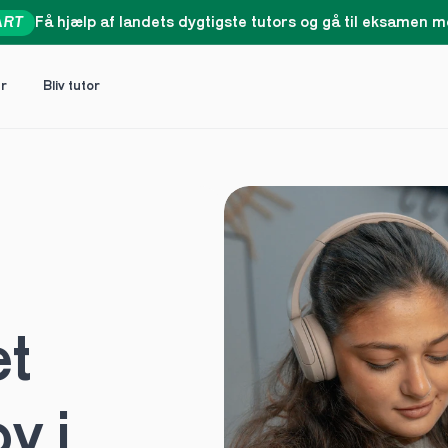
ART
Få hjælp af landets dygtigste tutors og gå til eksamen me
er
Bliv tutor
t 
 i 