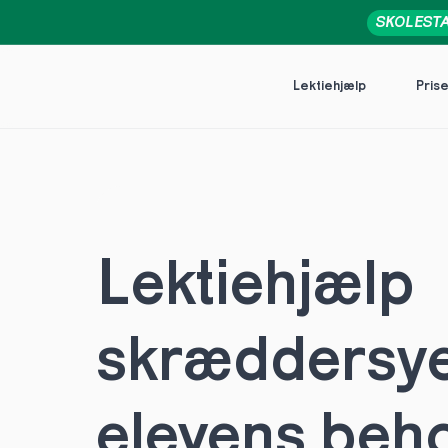
SKOLEST
Lektiehjælp
Pris
Lektiehjælp 
skræddersye
elevens behov