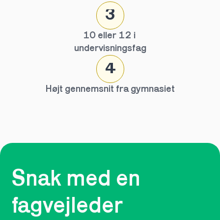
3
10 eller 12 i 
undervisningsfag
4
Højt gennemsnit fra gymnasiet
Snak med en 
fagvejleder