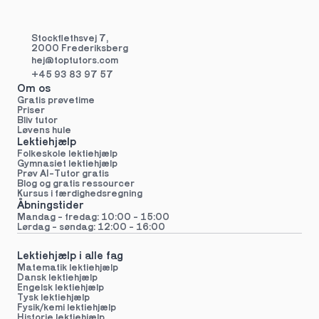
Stockflethsvej 7,
2000 Frederiksberg
hej@toptutors.
com
+45 93 83 97 57
Om os
Gratis prøvetime
Priser
Bliv tutor
Løvens hule
Lektiehjælp
Folkeskole lektiehjælp 
Gymnasiet lektiehjælp 
Prøv AI-Tutor gratis
Blog og gratis ressourcer
Kursus i færdighedsregning
Åbningstider
Mandag - fredag: 10:00 - 15:00
Lørdag - søndag: 12:00 - 16:00
Lektiehjælp i alle fag
Matematik lektiehjælp
Dansk lektiehjælp
Engelsk lektiehjælp
Tysk lektiehjælp
Fysik/kemi lektiehjælp
Historie lektiehjælp