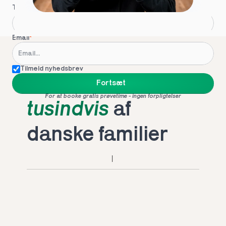
Telefon
*
Email
*
Tilmeld nyhedsbrev
Foretrukket af 
Fortsæt
For at booke gratis prøvetime - ingen forpligtelser
tusindvis
 af 
danske familier