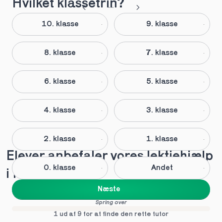
Hvilket klassetrin?
10. klasse
9. klasse
8. klasse
7. klasse
6. klasse
5. klasse
4. klasse
3. klasse
2. klasse
1. klasse
Elever anbefaler vores lektiehjælp 
0. klasse
Andet
i Hellerup
Næste
Spring over
1 ud af 9 for at finde den rette tutor