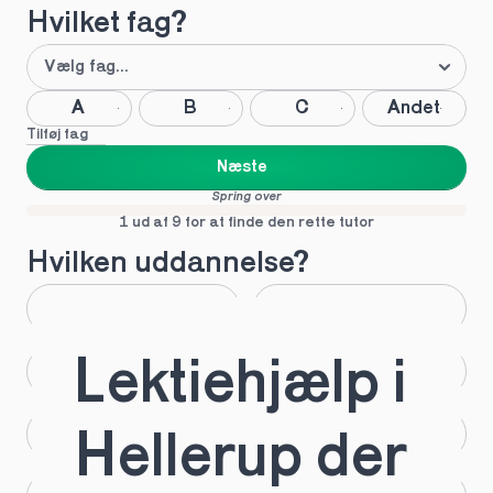
Hvilket fag?
A
B
C
Andet
Tilføj fag
Næste
Spring over
1 ud af 9 for at finde den rette tutor
Hvilken uddannelse?
STX
HHX
Lektiehjælp i 
HTX
HF
IB
EUX
Hellerup der 