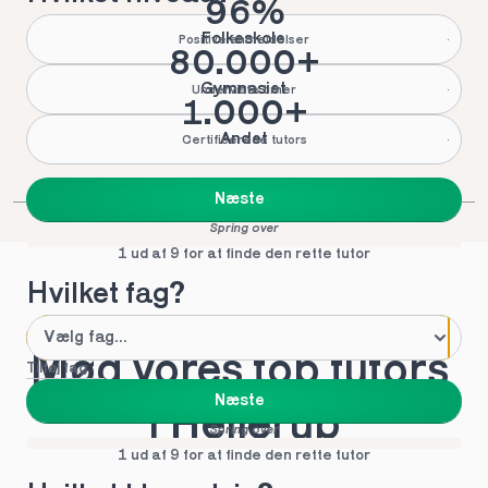
96%
Folkeskole
Positive anmeldelser
80.000+
Gymnasiet
Underviste timer
1.000+
Andet
Certificerede tutors
Næste
Spring over
1 ud af 9 for at finde den rette tutor
Hvilket fag?
Mød vores top tutors 
Tilføj fag
Næste
i Hellerup
Spring over
1 ud af 9 for at finde den rette tutor