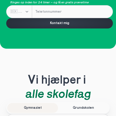
Ringes op inden for 24 timer – og få en 
gratis prøvetime
Kontakt mig
Vi hjælper i 
alle skolefag
Gymnasiet
Grundskolen