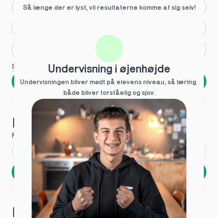
Større skoleglæde
Så længe der er lyst, vil resultaterne komme af sig selv!
Huller i det fundamentale
Hjælp med lektier
Se flere
Undervisning i øjenhøjde
Næste
Undervisningen bliver mødt på elevens niveau, så læring  
både bliver forståelig og sjov.
Spring over
1 ud af 9 for at finde den rette tutor
Hvad hedder du?
Fornavn
*
Efternavn
*
Næste
Opbevares sikkert - oplysninger deles aldrig
1 ud af 9 for at finde den rette tutor
Hvordan kontakter vi dig?