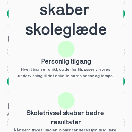
Andet
Ved ikke
skaber 
Næste
Spring over
skoleglæde
1 ud af 9 for at finde den rette tutor
Hvilken årgang?
1.g
3.g
Personlig tilgang
2.g
Andet
Hvert barn er unikt, og derfor tilpasser vi vores 
undervisning til det enkelte barns behov og tempo. 
Næste
Spring over
1 ud af 9 for at finde den rette tutor
Hvilke behov?
Skoletrivsel skaber bedre 
Anbefalet til dig
resultater
Fagligt boost
Når børn trives i skolen, blomstrer deres lyst til at lære. 