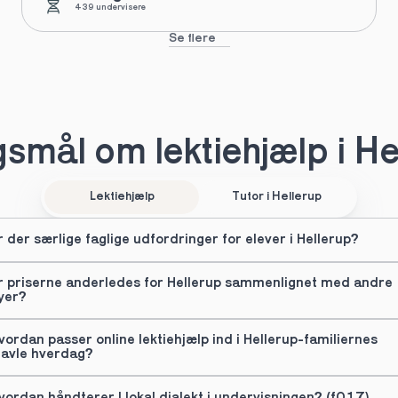
439 undervisere
Se flere
smål om lektiehjælp i He
Lektiehjælp
Tutor i Hellerup
r der særlige faglige udfordringer for elever i Hellerup?
r priserne anderledes for Hellerup sammenlignet med andre 
yer?
vordan passer online lektiehjælp ind i Hellerup-familiernes 
ravle hverdag?