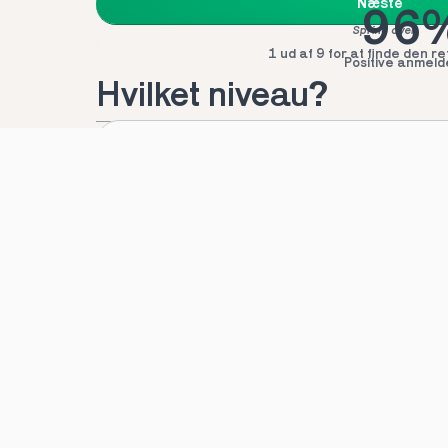
Næste
96
Spring over
1 ud af 9 for at finde den re
Positive anmeld
Hvilket niveau?
Folkeskole
Gymnasiet
Andet
Mød v
Næste
Spring over
1 ud af 9 for at finde den re
Hvilket fag?