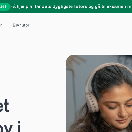
ART
Få hjælp af landets dygtigste tutors og gå til eksamen me
er
Bliv tutor
t 
 i 