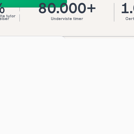
%
80.000+
1
tte tutor
elser
Underviste timer
Cert
ores top tutors i
tte tutor