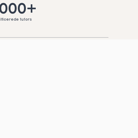
.000+
ificerede tutors
 Rønde