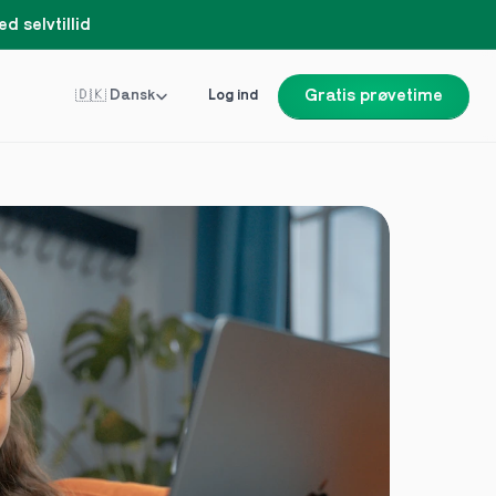
d selvtillid
Select Language
🇩🇰 Dansk
Log ind
Gratis prøvetime