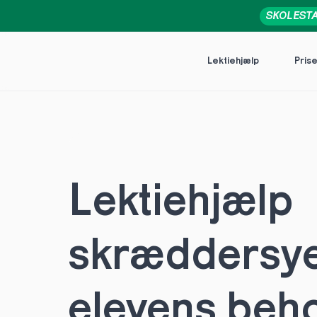
SKOLEST
Lektiehjælp
Pris
Lektiehjælp 
skræddersye
elevens behov