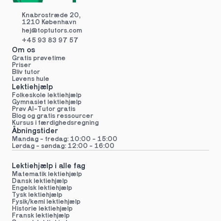
Knabrostræde 20,
1210 København
hej@toptutors.
com
+45 93 83 97 57
Om os
Gratis prøvetime
Priser
Bliv tutor
Løvens hule
Lektiehjælp
Folkeskole lektiehjælp 
Gymnasiet lektiehjælp 
Prøv AI-Tutor gratis
Blog og gratis ressourcer
Kursus i færdighedsregning
Åbningstider
Mandag - fredag: 10:00 - 15:00
Lørdag - søndag: 12:00 - 16:00
Lektiehjælp i alle fag
Matematik lektiehjælp
Dansk lektiehjælp
Engelsk lektiehjælp
Tysk lektiehjælp
Fysik/kemi lektiehjælp
Historie lektiehjælp
Fransk lektiehjælp