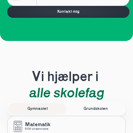
Kontakt mig
Vi hjælper i 
alle skolefag
Gymnasiet
Grundskolen
Matematik
509 undervisere