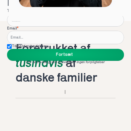
Hvordan kontakter vi dig?
Telefon
*
Email
*
Foretrukket af 
Tilmeld nyhedsbrev
Fortsæt
tusindvis
 af 
For at booke gratis prøvetime - ingen forpligtelser
danske familier