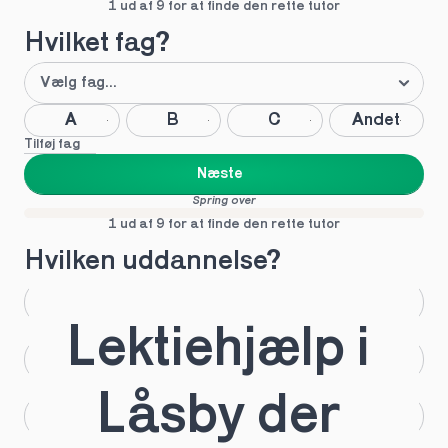
1 ud af 9 for at finde den rette tutor
Hvilket fag?
A
B
C
Andet
Tilføj fag
Næste
Spring over
1 ud af 9 for at finde den rette tutor
Hvilken uddannelse?
STX
HHX
Lektiehjælp i 
HTX
HF
Låsby der 
IB
EUX