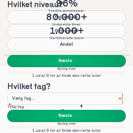
96%
Hvilket niveau?
Positive anmeldelser
80.000+
Folkeskole
Underviste timer
1.000+
Gymnasiet
Certificerede tutors
Andet
Næste
Spring over
1 ud af 9 for at finde den rette tutor
Hvilket fag?
Mød vores top tutors 
Tilføj fag
i Låsby
Næste
Spring over
1 ud af 9 for at finde den rette tutor