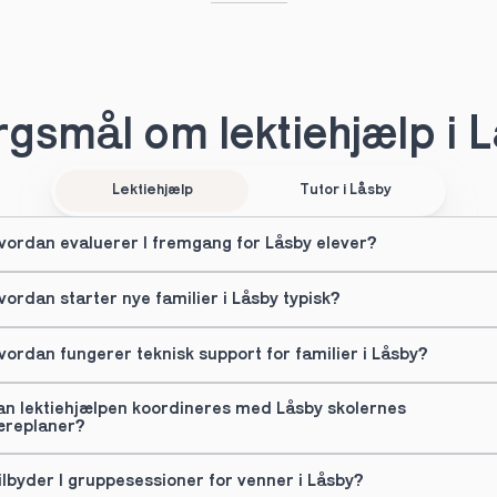
gsmål om lektiehjælp i 
Lektiehjælp
Tutor i Låsby
vordan evaluerer I fremgang for Låsby elever?
vordan starter nye familier i Låsby typisk?
vordan fungerer teknisk support for familier i Låsby?
an lektiehjælpen koordineres med Låsby skolernes 
æreplaner?
ilbyder I gruppesessioner for venner i Låsby?