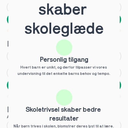
skaber 
Andet
Ved ikke
Næste
skoleglæde
Spring over
1 ud af 9 for at finde den rette tutor
Hvilken årgang?
1.g
3.g
Personlig tilgang
Hvert barn er unikt, og derfor tilpasser vi vores 
2.g
Andet
undervisning til det enkelte barns behov og tempo. 
Næste
Spring over
1 ud af 9 for at finde den rette tutor
Hvilke behov?
Skoletrivsel skaber bedre 
Anbefalet til dig
resultater
Fagligt boost
Når børn trives i skolen, blomstrer deres lyst til at lære. 