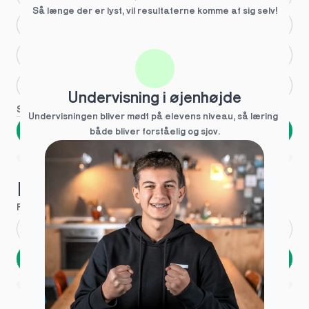
Så længe der er lyst, vil resultaterne komme af sig selv!
Større skoleglæde
Huller i det fundamentale
Hjælp med lektier
Undervisning i øjenhøjde
Se flere
Undervisningen bliver mødt på elevens niveau, så læring  
Næste
både bliver forståelig og sjov.
Spring over
1 ud af 9 for at finde den rette tutor
Hvad hedder du?
Fornavn
*
Efternavn
*
Næste
Opbevares sikkert - oplysninger deles aldrig
1 ud af 9 for at finde den rette tutor