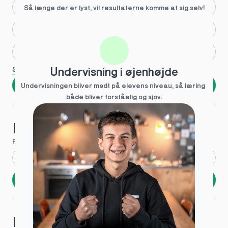
Større skoleglæde
Så længe der er lyst, vil resultaterne komme af sig selv!
Huller i det fundamentale
Hjælp med lektier
Se flere
Undervisning i øjenhøjde
Næste
Undervisningen bliver mødt på elevens niveau, så læring  
både bliver forståelig og sjov.
Spring over
1 ud af 9 for at finde den rette tutor
Hvad hedder du?
Fornavn
*
Efternavn
*
Næste
Opbevares sikkert - oplysninger deles aldrig
1 ud af 9 for at finde den rette tutor
Hvordan kontakter vi dig?