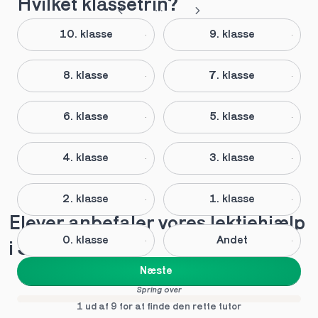
Hvilket klassetrin?
10. klasse
9. klasse
8. klasse
7. klasse
6. klasse
5. klasse
4. klasse
3. klasse
2. klasse
1. klasse
Elever anbefaler vores lektiehjælp 
0. klasse
Andet
i Skælskør
Næste
Spring over
1 ud af 9 for at finde den rette tutor