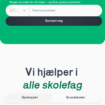
Ringes op inden for 24 timer – og få en 
gratis prøvetime
Kontakt mig
Vi hjælper i 
alle skolefag
Gymnasiet
Grundskolen