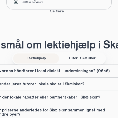
439 undervisere
Se flere
smål om lektiehjælp i Sk
Lektiehjælp
Tutor i Skælskør
vordan håndterer I lokal dialekt i undervisningen? (06e6)
ender jeres tutorer lokale skoler i Skælskør?
r der lokale rabatter eller partnerskaber i Skælskør?
r priserne anderledes for Skælskør sammenlignet med 
ndre byer?