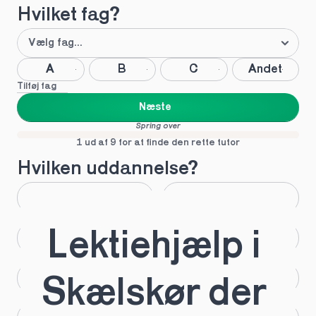
Hvilket fag?
A
B
C
Andet
Tilføj fag
Næste
Spring over
1 ud af 9 for at finde den rette tutor
Hvilken uddannelse?
STX
HHX
Lektiehjælp i 
HTX
HF
IB
EUX
Skælskør der 