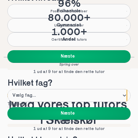
96%
Folkeskole
Positive anmeldelser
80.000+
Gymnasiet
Underviste timer
1.000+
Andet
Certificerede tutors
Næste
Spring over
1 ud af 9 for at finde den rette tutor
Hvilket fag?
Mød vores top tutors 
Tilføj fag
Næste
i Skælskør
Spring over
1 ud af 9 for at finde den rette tutor