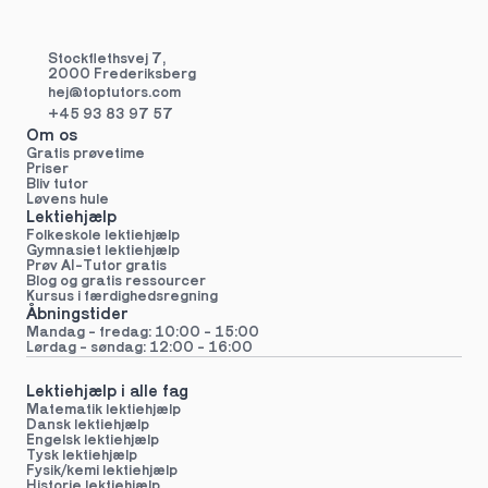
Stockflethsvej 7,
2000 Frederiksberg
hej@toptutors.
com
+45 93 83 97 57
Om os
Gratis prøvetime
Priser
Bliv tutor
Løvens hule
Lektiehjælp
Folkeskole lektiehjælp 
Gymnasiet lektiehjælp 
Prøv AI-Tutor gratis
Blog og gratis ressourcer
Kursus i færdighedsregning
Åbningstider
Mandag - fredag: 10:00 - 15:00
Lørdag - søndag: 12:00 - 16:00
Lektiehjælp i alle fag
Matematik lektiehjælp
Dansk lektiehjælp
Engelsk lektiehjælp
Tysk lektiehjælp
Fysik/kemi lektiehjælp
Historie lektiehjælp