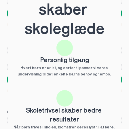
Andet
Ved ikke
skaber 
Næste
Spring over
skoleglæde
1 ud af 9 for at finde den rette tutor
Hvilken årgang?
1.g
3.g
Personlig tilgang
2.g
Andet
Hvert barn er unikt, og derfor tilpasser vi vores 
undervisning til det enkelte barns behov og tempo. 
Næste
Spring over
1 ud af 9 for at finde den rette tutor
Hvilke behov?
Skoletrivsel skaber bedre 
Anbefalet til dig
resultater
Fagligt boost
Når børn trives i skolen, blomstrer deres lyst til at lære. 