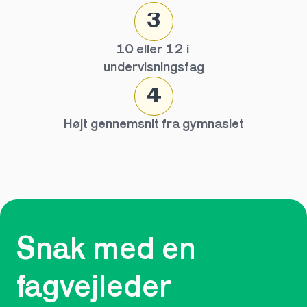
3
10 eller 12 i 
undervisningsfag
4
Højt gennemsnit fra gymnasiet
Snak med en 
fagvejleder