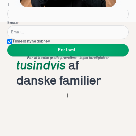
Telefon
*
Email
*
Tilmeld nyhedsbrev
Foretrukket af 
Fortsæt
For at booke gratis prøvetime - ingen forpligtelser
tusindvis
 af 
danske familier