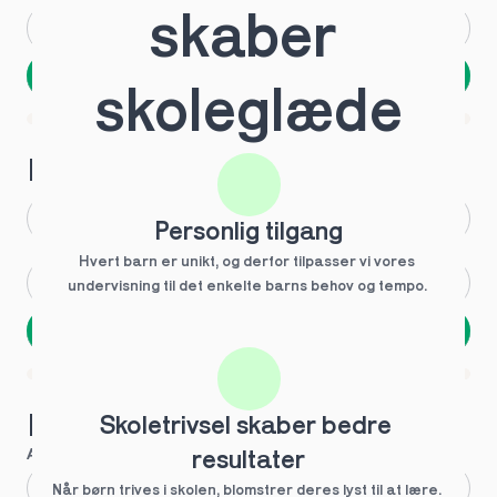
skaber 
Andet
Ved ikke
Næste
skoleglæde
Spring over
1 ud af 9 for at finde den rette tutor
Hvilken årgang?
1.g
3.g
Personlig tilgang
Hvert barn er unikt, og derfor tilpasser vi vores 
2.g
Andet
undervisning til det enkelte barns behov og tempo. 
Næste
Spring over
1 ud af 9 for at finde den rette tutor
Hvilke behov?
Skoletrivsel skaber bedre 
Anbefalet til dig
resultater
Fagligt boost
Når børn trives i skolen, blomstrer deres lyst til at lære. 