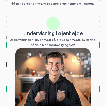
Så længe der er lyst, vil resultaterne komme af sig selv!
Større skoleglæde
Huller i det fundamentale
Hjælp med lektier
Undervisning i øjenhøjde
Se flere
Undervisningen bliver mødt på elevens niveau, så læring  
Næste
både bliver forståelig og sjov.
Spring over
1 ud af 9 for at finde den rette tutor
Hvad hedder du?
Fornavn
*
Efternavn
*
Næste
Opbevares sikkert - oplysninger deles aldrig
1 ud af 9 for at finde den rette tutor