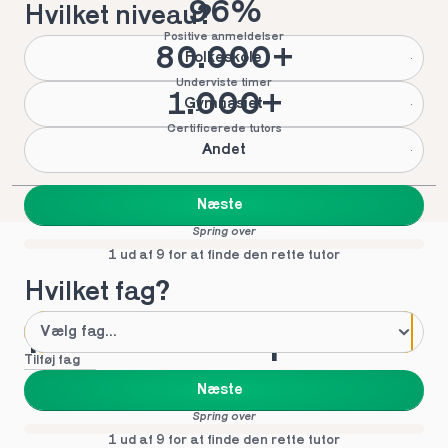
96%
Hvilket niveau?
Positive anmeldelser
80.000+
Folkeskole
Underviste timer
1.000+
Gymnasiet
Certificerede tutors
Andet
Næste
Spring over
1 ud af 9 for at finde den rette tutor
Hvilket fag?
Mød vores top tutors 
Tilføj fag
i 9. klasse
Næste
Spring over
1 ud af 9 for at finde den rette tutor