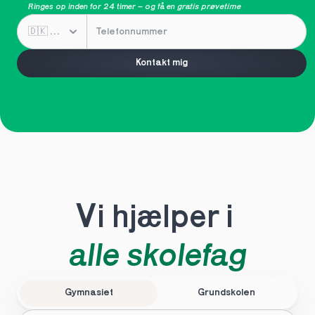
Ringes op inden for 24 timer – og få en 
gratis prøvetime
Kontakt mig
Vi hjælper i 
alle skolefag
Gymnasiet
Grundskolen