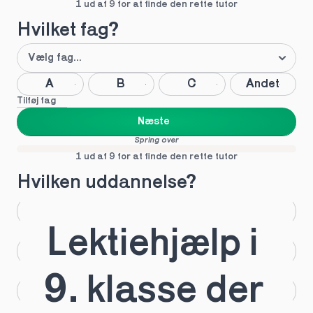
1 ud af 9 for at finde den rette tutor
Hvilket fag?
A
B
C
Andet
Tilføj fag
Næste
Spring over
1 ud af 9 for at finde den rette tutor
Hvilken uddannelse?
STX
HHX
Lektiehjælp i 
HTX
HF
9. klasse der 
IB
EUX