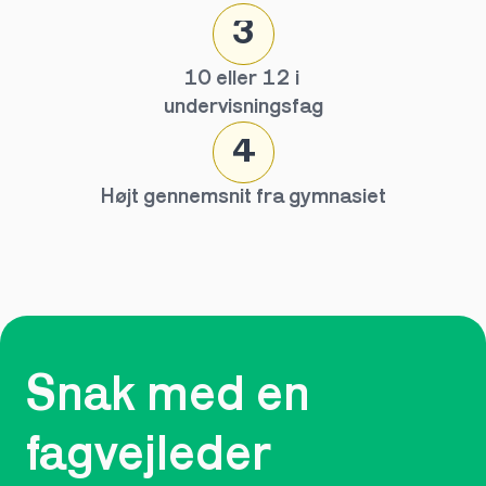
3
10 eller 12 i 
undervisningsfag
4
Højt gennemsnit fra gymnasiet
Snak med en 
fagvejleder