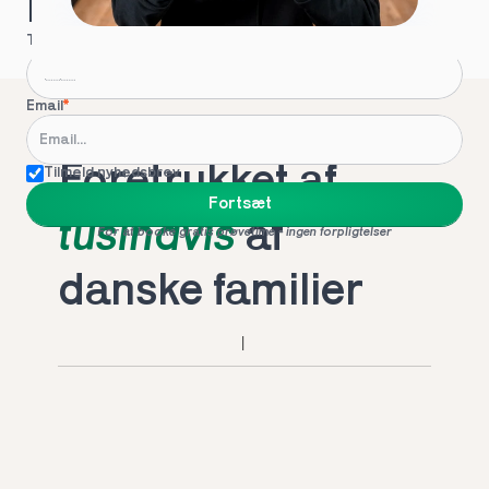
Hvordan kontakter vi dig?
Telefon
*
Email
*
Foretrukket af 
Tilmeld nyhedsbrev
Fortsæt
tusindvis
 af 
For at booke gratis prøvetime - ingen forpligtelser
danske familier