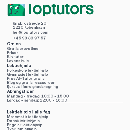
Knabrostræde 20,
1210 København
hej@toptutors.
com
+45 93 83 97 57
Om os
Gratis prøvetime
Priser
Bliv tutor
Løvens hule
Lektiehjælp
Folkeskole lektiehjælp 
Gymnasiet lektiehjælp 
Prøv AI-Tutor gratis
Blog og gratis ressourcer
Kursus i færdighedsregning
Åbningstider
Mandag - fredag: 10:00 - 15:00
Lørdag - søndag: 12:00 - 16:00
Lektiehjælp i alle fag
Matematik lektiehjælp
Dansk lektiehjælp
Engelsk lektiehjælp
Tysk lektiehjælp