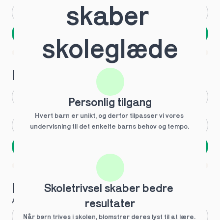
skaber 
Andet
Ved ikke
Næste
skoleglæde
Spring over
1 ud af 9 for at finde den rette tutor
Hvilken årgang?
1.g
3.g
Personlig tilgang
Hvert barn er unikt, og derfor tilpasser vi vores 
2.g
Andet
undervisning til det enkelte barns behov og tempo. 
Næste
Spring over
1 ud af 9 for at finde den rette tutor
Hvilke behov?
Skoletrivsel skaber bedre 
Anbefalet til dig
resultater
Fagligt boost
Når børn trives i skolen, blomstrer deres lyst til at lære. 