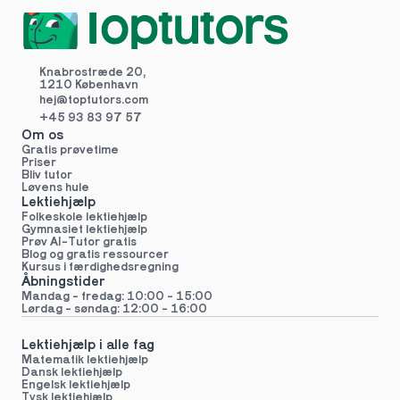
Knabrostræde 20,
1210 København
hej@toptutors.
com
+45 93 83 97 57
Om os
Gratis prøvetime
Priser
Bliv tutor
Løvens hule
Lektiehjælp
Folkeskole lektiehjælp 
Gymnasiet lektiehjælp 
Prøv AI-Tutor gratis
Blog og gratis ressourcer
Kursus i færdighedsregning
Åbningstider
Mandag - fredag: 10:00 - 15:00
Lørdag - søndag: 12:00 - 16:00
Lektiehjælp i alle fag
Matematik lektiehjælp
Dansk lektiehjælp
Engelsk lektiehjælp
Tysk lektiehjælp