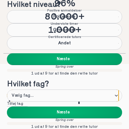
96%
Hvilket niveau?
Positive anmeldelser
80.000+
Folkeskole
Underviste timer
1.000+
Gymnasiet
Certificerede tutors
Andet
Næste
Spring over
1 ud af 9 for at finde den rette tutor
Hvilket fag?
Mød vores top tutors 
Tilføj fag
i 5. klasse
Næste
Spring over
1 ud af 9 for at finde den rette tutor