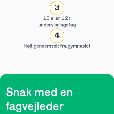
3
10 eller 12 i 
undervisningsfag
4
Højt gennemsnit fra gymnasiet
Snak med en 
fagvejleder