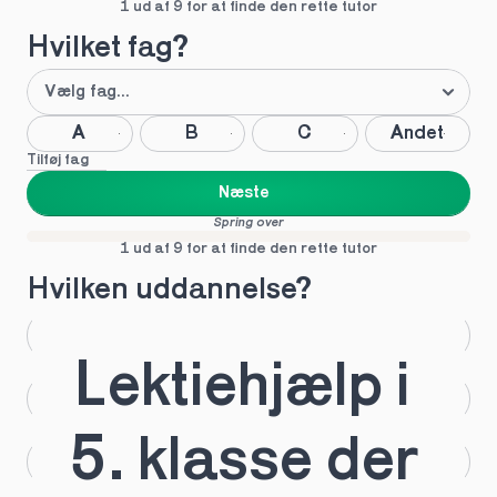
1 ud af 9 for at finde den rette tutor
Hvilket fag?
A
B
C
Andet
Tilføj fag
Næste
Spring over
1 ud af 9 for at finde den rette tutor
Hvilken uddannelse?
STX
HHX
Lektiehjælp i 
HTX
HF
5. klasse der 
IB
EUX