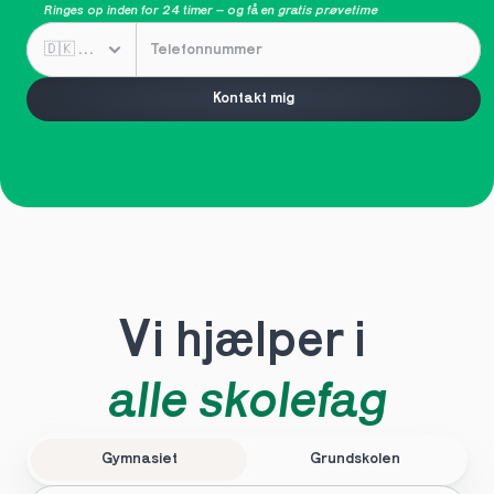
Ringes op inden for 24 timer – og få en 
gratis prøvetime
Kontakt mig
Vi hjælper i 
alle skolefag
Gymnasiet
Grundskolen