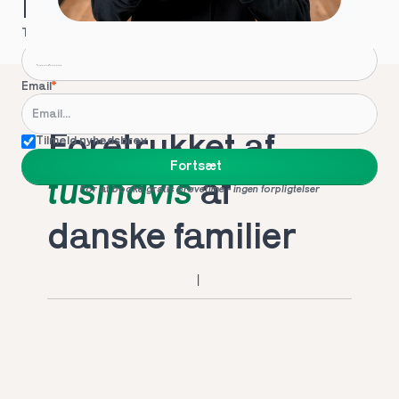
Hvordan kontakter vi dig?
Telefon
*
Email
*
Foretrukket af 
Tilmeld nyhedsbrev
Fortsæt
tusindvis
 af 
For at booke gratis prøvetime - ingen forpligtelser
danske familier