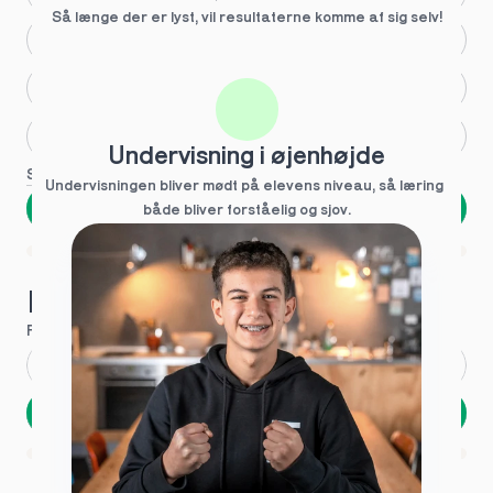
Så længe der er lyst, vil resultaterne komme af sig selv!
Større skoleglæde
Huller i det fundamentale
Hjælp med lektier
Undervisning i øjenhøjde
Se flere
Undervisningen bliver mødt på elevens niveau, så læring  
Næste
både bliver forståelig og sjov.
Spring over
1 ud af 9 for at finde den rette tutor
Hvad hedder du?
Fornavn
*
Efternavn
*
Næste
Opbevares sikkert - oplysninger deles aldrig
1 ud af 9 for at finde den rette tutor