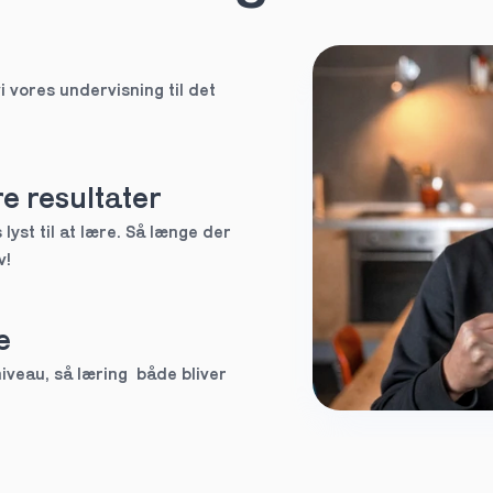
HF
i vores undervisning til det 
EUX
Ved ikke
e resultater
lyst til at lære. Så længe der 
v!
tte tutor
e
3.g
veau, så læring  både bliver 
Andet