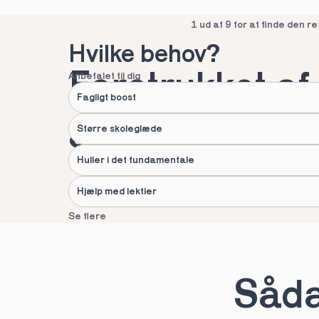
Spring over
1 ud af 9 for at finde den re
Hvilke behov?
Foretrukket af 
Anbefalet til dig
Fagligt boost
af danske fami
Større skoleglæde
Huller i det fundamentale
Hjælp med lektier
Se flere
Næste
Spring over
1 ud af 9 for at finde den re
Sådan
Hvad hedder du?