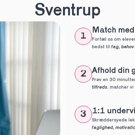
n
*
Sventrup
Match med 
eles aldrig
1
tte tutor
Fortæl os om eleven
bedst til 
fag, behov
ig?
Afhold din 
2
Prøv en 30 minutters
tilfreds
, matcher vi
1:1 undervi
3
 forpligtelser
faglighed, motivatio