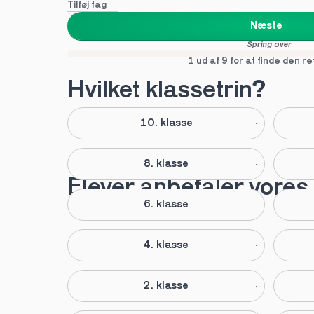
Tilføj fag
Næste
Spring over
1 ud af 9 for at finde den re
Hvilket klassetrin?
10. klasse
8. klasse
Elever anbefaler vores 
6. klasse
4. klasse
2. klasse