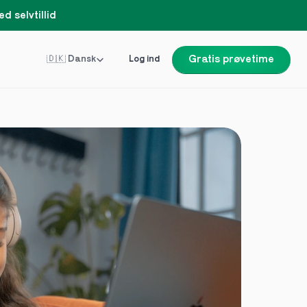
d selvtillid
Select Language
🇩🇰 Dansk
Log ind
Gratis prøvetime