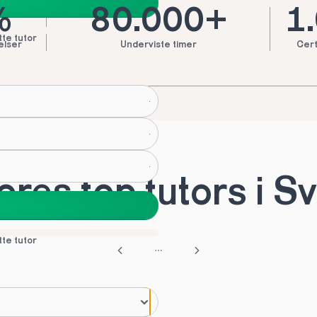
%
80.000+
1
tte tutor
elser
Underviste timer
Cert
res top tutors i S
tte tutor