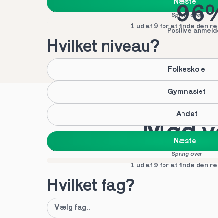
Næste
96
Spring over
1 ud af 9 for at finde den re
Positive anmeld
Hvilket niveau?
Folkeskole
Gymnasiet
Andet
Mød vo
Næste
Spring over
1 ud af 9 for at finde den re
Hvilket fag?