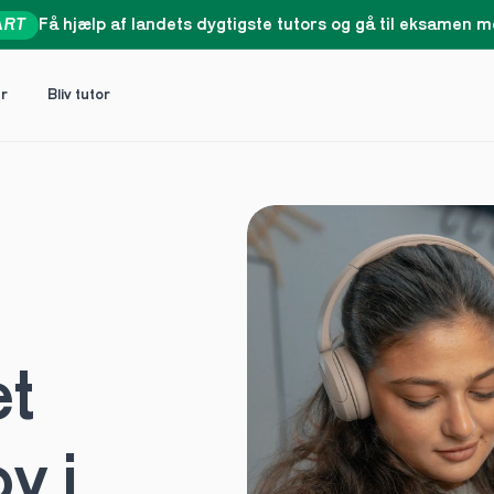
ART
Få hjælp af landets dygtigste tutors og gå til eksamen me
er
Bliv tutor
t 
 i 