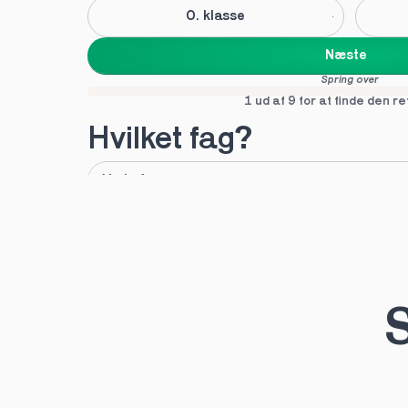
0. klasse
Næste
Spring over
1 ud af 9 for at finde den re
Hvilket fag?
A
B
Tilføj fag
Næste
Spring over
1 ud af 9 for at finde den re
S
Hvilken uddannelse?
STX