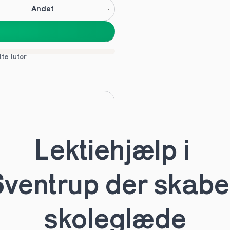
Andet
tte tutor
C
Andet
Lektiehjælp i 
tte tutor
ventrup der skaber
skoleglæde
HHX