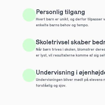
HTX
Personlig tilgang
Hvert barn er unikt, og derfor tilpasser v
IB
enkelte barns behov og tempo. 
Andet
Skoletrivsel skaber bedr
Næste
Når børn trives i skolen, blomstrer deres 
Spring over
er lyst, vil resultaterne komme af sig sel
1 ud af 9 for at finde den re
Hvilken årgang?
Undervisning i øjenhøjd
1.g
Undervisningen bliver mødt på elevens ni
forståelig og sjov.
2.g
Næste