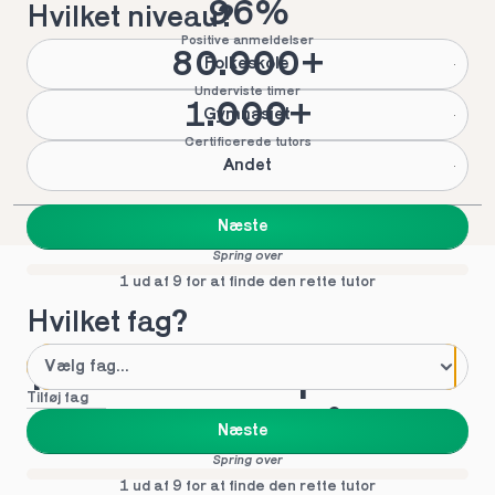
96%
Hvilket niveau?
Positive anmeldelser
80.000+
Folkeskole
Underviste timer
1.000+
Gymnasiet
Certificerede tutors
Andet
Næste
Spring over
1 ud af 9 for at finde den rette tutor
Hvilket fag?
Mød vores top tutors 
Tilføj fag
i Østervrå
Næste
Spring over
1 ud af 9 for at finde den rette tutor