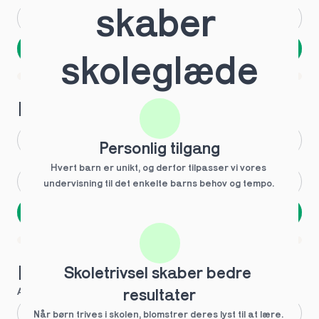
skaber 
Andet
Ved ikke
Næste
skoleglæde
Spring over
1 ud af 9 for at finde den rette tutor
Hvilken årgang?
1.g
3.g
Personlig tilgang
Hvert barn er unikt, og derfor tilpasser vi vores 
2.g
Andet
undervisning til det enkelte barns behov og tempo. 
Næste
Spring over
1 ud af 9 for at finde den rette tutor
Hvilke behov?
Skoletrivsel skaber bedre 
Anbefalet til dig
resultater
Fagligt boost
Når børn trives i skolen, blomstrer deres lyst til at lære. 