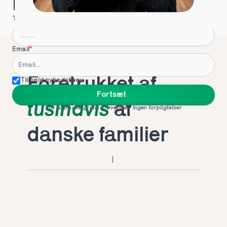
Hvordan kontakter vi dig?
Telefon
*
Email
*
Foretrukket af 
Tilmeld nyhedsbrev
Fortsæt
tusindvis
 af 
For at booke gratis prøvetime - ingen forpligtelser
danske familier