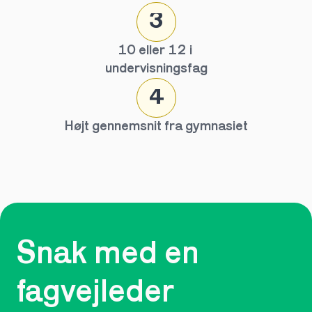
3
10 eller 12 i 
undervisningsfag
4
Højt gennemsnit fra gymnasiet
Snak med en 
fagvejleder