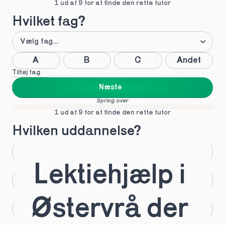
1 ud af 9 for at finde den rette tutor
Hvilket fag?
A
B
C
Andet
Tilføj fag
Næste
Spring over
1 ud af 9 for at finde den rette tutor
Hvilken uddannelse?
STX
HHX
Lektiehjælp i 
HTX
HF
Østervrå der 
IB
EUX