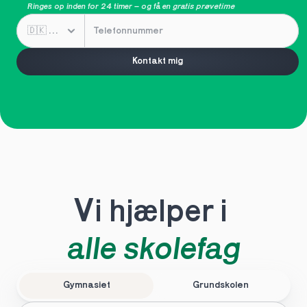
Ringes op inden for 24 timer – og få en 
gratis prøvetime
Kontakt mig
Vi hjælper i 
alle skolefag
Gymnasiet
Grundskolen