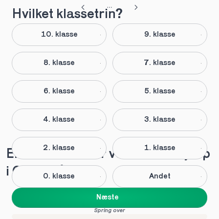
Hvilket klassetrin?
10. klasse
9. klasse
8. klasse
7. klasse
6. klasse
5. klasse
4. klasse
3. klasse
2. klasse
1. klasse
Elever anbefaler vores lektiehjælp 
i Østervrå
0. klasse
Andet
Næste
Spring over