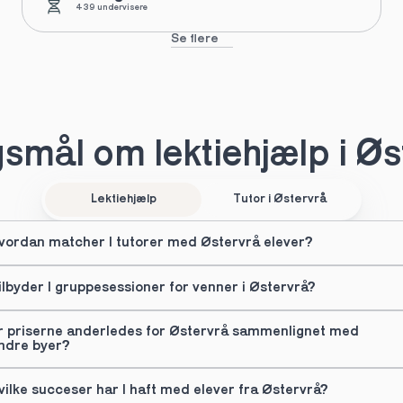
439 undervisere
Se flere
smål om lektiehjælp i Øs
Lektiehjælp
Tutor i Østervrå
vordan matcher I tutorer med Østervrå elever?
ilbyder I gruppesessioner for venner i Østervrå?
r priserne anderledes for Østervrå sammenlignet med 
ndre byer?
vilke succeser har I haft med elever fra Østervrå?