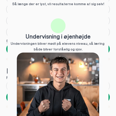
Så længe der er lyst, vil resultaterne komme af sig selv!
Større skoleglæde
Huller i det fundamentale
Hjælp med lektier
Undervisning i øjenhøjde
Se flere
Undervisningen bliver mødt på elevens niveau, så læring  
Næste
både bliver forståelig og sjov.
Spring over
1 ud af 9 for at finde den rette tutor
Hvad hedder du?
Fornavn
*
Efternavn
*
Næste
Opbevares sikkert - oplysninger deles aldrig
1 ud af 9 for at finde den rette tutor