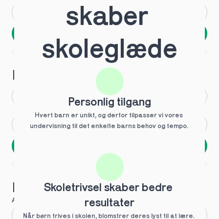
skaber 
Andet
Ved ikke
Næste
skoleglæde
Spring over
1 ud af 9 for at finde den rette tutor
Hvilken årgang?
1.g
3.g
Personlig tilgang
Hvert barn er unikt, og derfor tilpasser vi vores 
2.g
Andet
undervisning til det enkelte barns behov og tempo. 
Næste
Spring over
1 ud af 9 for at finde den rette tutor
Hvilke behov?
Skoletrivsel skaber bedre 
Anbefalet til dig
resultater
Fagligt boost
Når børn trives i skolen, blomstrer deres lyst til at lære. 