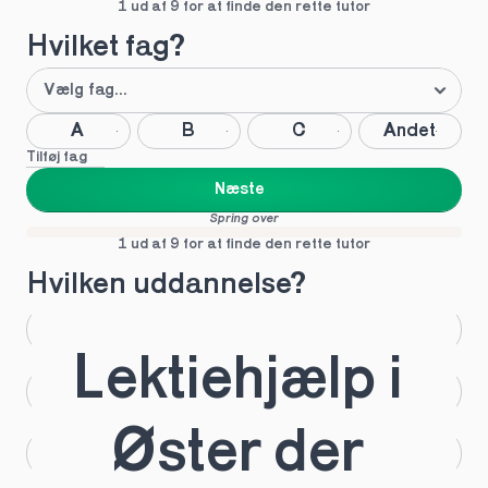
1 ud af 9 for at finde den rette tutor
Hvilket fag?
A
B
C
Andet
Tilføj fag
Næste
Spring over
1 ud af 9 for at finde den rette tutor
Hvilken uddannelse?
STX
HHX
Lektiehjælp i 
HTX
HF
Øster der 
IB
EUX