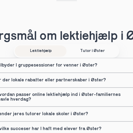
gsmål om lektiehjælp i 
Lektiehjælp
Tutor i Øster
ilbyder I gruppesessioner for venner i Øster?
r der lokale rabatter eller partnerskaber i Øster?
vordan passer online lektiehjælp ind i Øster-familiernes 
ravle hverdag?
ender jeres tutorer lokale skoler i Øster?
vilke succeser har I haft med elever fra Øster?