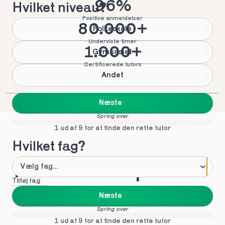
96%
Hvilket niveau?
Positive anmeldelser
80.000+
Folkeskole
Underviste timer
1.000+
Gymnasiet
Certificerede tutors
Andet
Næste
Spring over
1 ud af 9 for at finde den rette tutor
Hvilket fag?
Mød vores top tutors 
Tilføj fag
i Øster
Næste
Spring over
1 ud af 9 for at finde den rette tutor