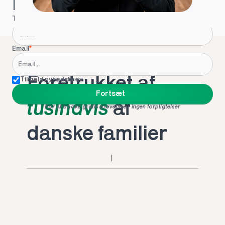
Hvordan kontakter vi dig?
Telefon
*
Email
*
Foretrukket af 
Tilmeld nyhedsbrev
Fortsæt
tusindvis
 af 
For at booke gratis prøvetime - ingen forpligtelser
danske familier