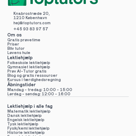
Knabrostræde 20,
1210 København
hej@toptutors.
com
+45 93 83 97 57
Om os
Gratis prøvetime
Priser
Bliv tutor
Løvens hule
Lektiehjælp
Folkeskole lektiehjælp 
Gymnasiet lektiehjælp 
Prøv AI-Tutor gratis
Blog og gratis ressourcer
Kursus i færdighedsregning
Åbningstider
Mandag - fredag: 10:00 - 15:00
Lørdag - søndag: 12:00 - 16:00
Lektiehjælp i alle fag
Matematik lektiehjælp
Dansk lektiehjælp
Engelsk lektiehjælp
Tysk lektiehjælp
Fysik/kemi lektiehjælp
Historie lektiehjælp