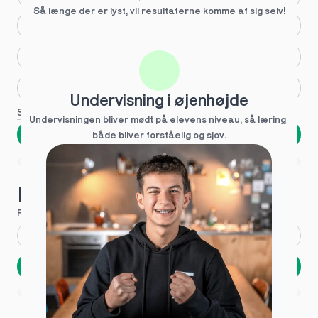
Så længe der er lyst, vil resultaterne komme af sig selv!
Større skoleglæde
Huller i det fundamentale
Hjælp med lektier
Undervisning i øjenhøjde
Se flere
Undervisningen bliver mødt på elevens niveau, så læring  
Næste
både bliver forståelig og sjov.
Spring over
1 ud af 9 for at finde den rette tutor
Hvad hedder du?
Fornavn
*
Efternavn
*
Næste
Opbevares sikkert - oplysninger deles aldrig
1 ud af 9 for at finde den rette tutor