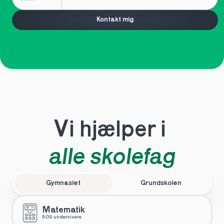
Kontakt mig
Vi hjælper i 
alle skolefag
Gymnasiet
Grundskolen
Matematik
509 undervisere