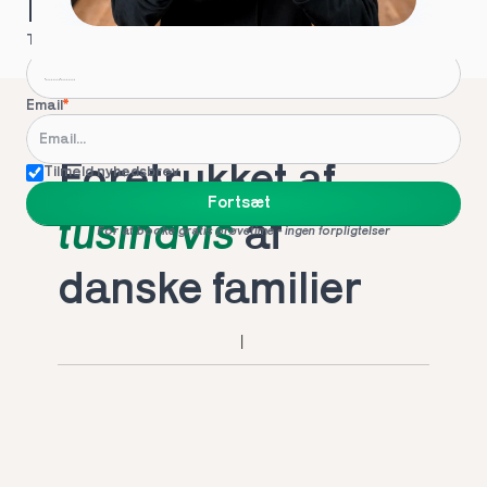
Hvordan kontakter vi dig?
Telefon
*
Email
*
Foretrukket af 
Tilmeld nyhedsbrev
Fortsæt
tusindvis
 af 
For at booke gratis prøvetime - ingen forpligtelser
danske familier