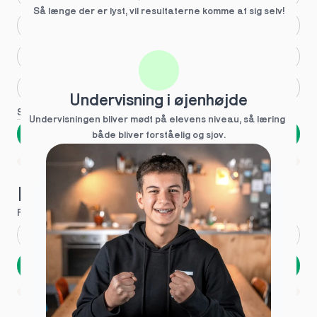
Så længe der er lyst, vil resultaterne komme af sig selv!
Større skoleglæde
Huller i det fundamentale
Hjælp med lektier
Undervisning i øjenhøjde
Se flere
Undervisningen bliver mødt på elevens niveau, så læring  
Næste
både bliver forståelig og sjov.
Spring over
1 ud af 9 for at finde den rette tutor
Hvad hedder du?
Fornavn
*
Efternavn
*
Næste
Opbevares sikkert - oplysninger deles aldrig
1 ud af 9 for at finde den rette tutor