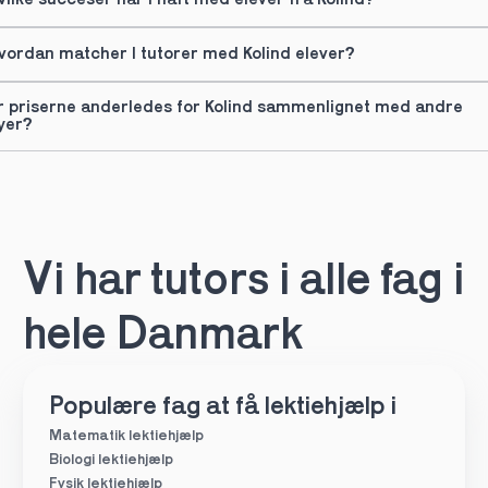
vilke succeser har I haft med elever fra Kolind?
vordan matcher I tutorer med Kolind elever?
r priserne anderledes for Kolind sammenlignet med andre 
yer?
Vi har tutors i alle fag i 
hele Danmark
Populære fag at få lektiehjælp i
Matematik lektiehjælp
Biologi lektiehjælp
Fysik lektiehjælp