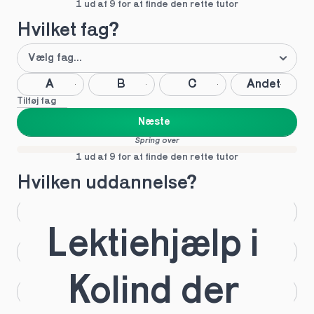
1 ud af 9 for at finde den rette tutor
Hvilket fag?
A
B
C
Andet
Tilføj fag
Næste
Spring over
1 ud af 9 for at finde den rette tutor
Hvilken uddannelse?
STX
HHX
Lektiehjælp i 
HTX
HF
Kolind der 
IB
EUX