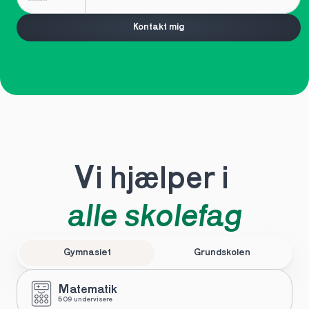
Kontakt mig
Vi hjælper i 
alle skolefag
Gymnasiet
Grundskolen
Matematik
509 undervisere