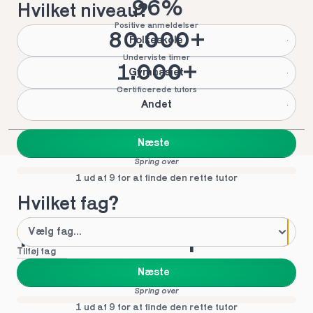
96%
Hvilket niveau?
Positive anmeldelser
80.000+
Folkeskole
Underviste timer
1.000+
Gymnasiet
Certificerede tutors
Andet
Næste
Spring over
1 ud af 9 for at finde den rette tutor
Hvilket fag?
Mød vores top tutors 
Tilføj fag
i Kolind
Næste
Spring over
1 ud af 9 for at finde den rette tutor