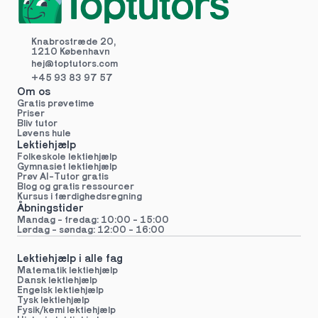
Knabrostræde 20,
1210 København
hej@toptutors.
com
+45 93 83 97 57
Om os
Gratis prøvetime
Priser
Bliv tutor
Løvens hule
Lektiehjælp
Folkeskole lektiehjælp 
Gymnasiet lektiehjælp 
Prøv AI-Tutor gratis
Blog og gratis ressourcer
Kursus i færdighedsregning
Åbningstider
Mandag - fredag: 10:00 - 15:00
Lørdag - søndag: 12:00 - 16:00
Lektiehjælp i alle fag
Matematik lektiehjælp
Dansk lektiehjælp
Engelsk lektiehjælp
Tysk lektiehjælp
Fysik/kemi lektiehjælp