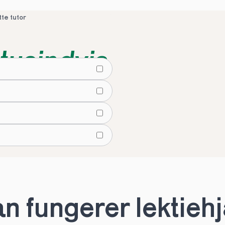
tte tutor
tusindvis
lier
tte tutor
 fungerer lektiehjæ