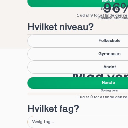
Næste
96
Spring over
1 ud af 9 for at finde den re
Positive anmeld
Hvilket niveau?
Folkeskole
Gymnasiet
Andet
Mød vor
Næste
Spring over
1 ud af 9 for at finde den re
Hvilket fag?