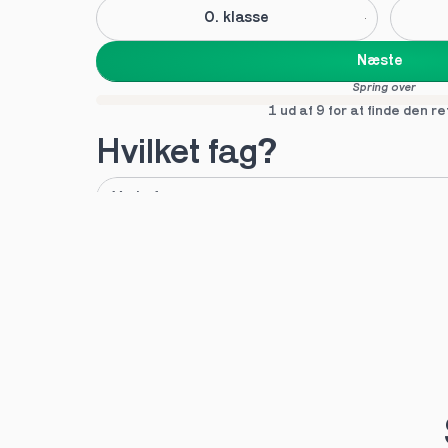
0. klasse
Næste
Spring over
1 ud af 9 for at finde den re
Hvilket fag?
A
B
Tilføj fag
Næste
Spring over
1 ud af 9 for at finde den re
Hvilken uddannelse?
STX