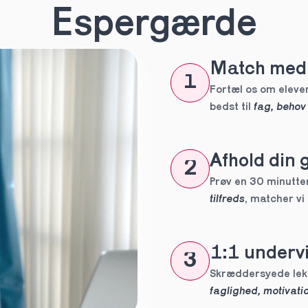
n
*
Espergærde
Match med 
eles aldrig
1
tte tutor
Fortæl os om eleven
bedst til 
fag, behov
ig?
Afhold din 
2
Prøv en 30 minutters
tilfreds
, matcher vi
1:1 undervi
3
 forpligtelser
faglighed, motivatio