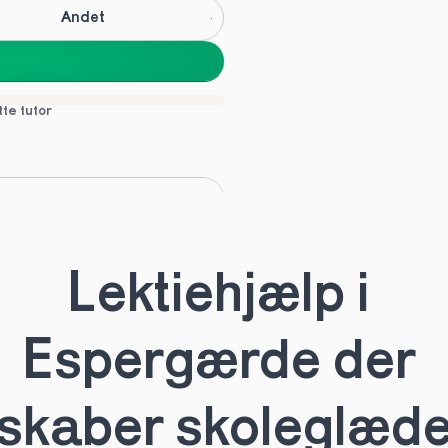
Andet
tte tutor
C
Andet
Lektiehjælp i 
tte tutor
Espergærde der 
skaber skoleglæd
HHX