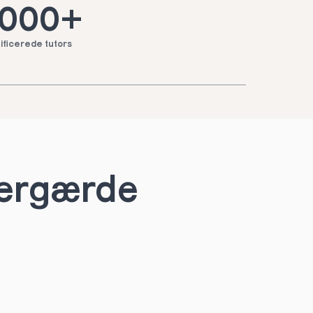
.000+
ificerede tutors
pergærde