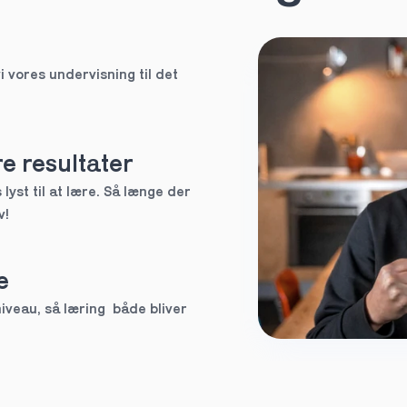
HF
i vores undervisning til det 
EUX
Ved ikke
e resultater
lyst til at lære. Så længe der 
v!
tte tutor
e
3.g
veau, så læring  både bliver 
Andet