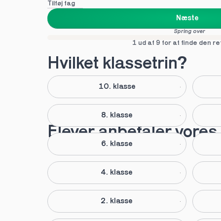
Tilføj fag
Næste
Spring over
1 ud af 9 for at finde den re
Hvilket klassetrin?
10. klasse
8. klasse
Elever anbefaler vores
6. klasse
4. klasse
2. klasse