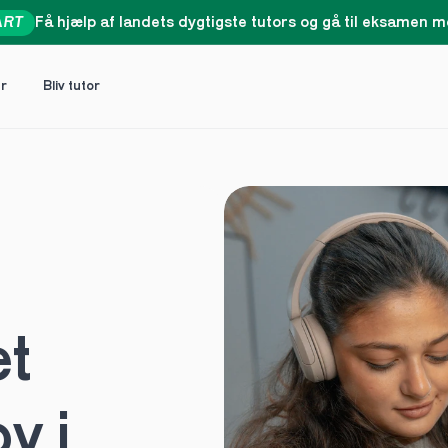
ART
Få hjælp af landets dygtigste tutors og gå til eksamen me
er
Bliv tutor
t 
 i 