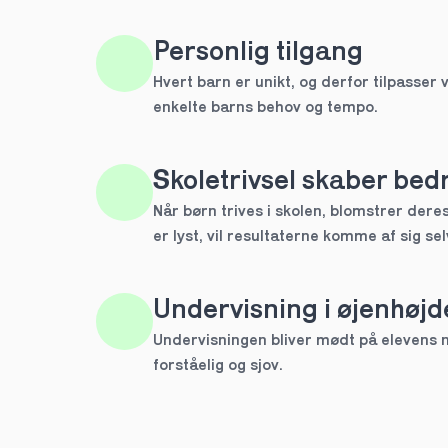
HTX
Personlig tilgang
Hvert barn er unikt, og derfor tilpasser v
IB
enkelte barns behov og tempo. 
Andet
Skoletrivsel skaber bedr
Næste
Når børn trives i skolen, blomstrer deres 
Spring over
er lyst, vil resultaterne komme af sig sel
1 ud af 9 for at finde den re
Hvilken årgang?
Undervisning i øjenhøjd
1.g
Undervisningen bliver mødt på elevens ni
forståelig og sjov.
2.g
Næste