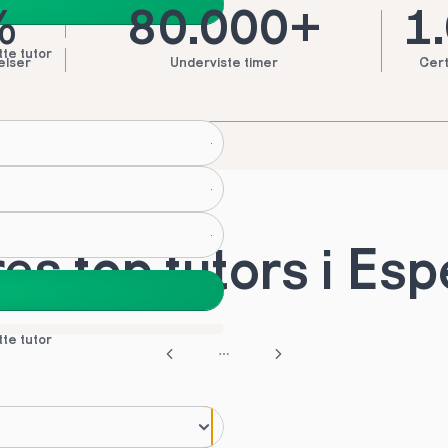
%
80.000+
1
tte tutor
elser
Underviste timer
Cert
es top tutors i Es
tte tutor