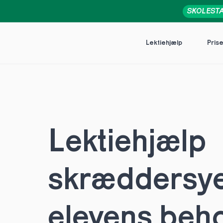
SKOLEST
Lektiehjælp
Pris
Lektiehjælp 
skræddersye
elevens behov