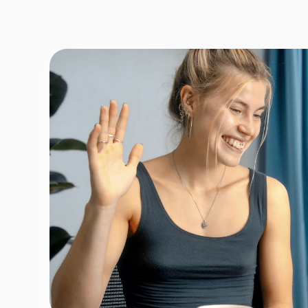
Fornavn
*
Efternav
Næste
Opbevares sikkert - oplysninger d
1 ud af 9 for at finde den re
Hvordan kontakter vi d
Telefon
*
Email
*
Tilmeld nyhedsbrev
Fortsæt
For at booke gratis prøvetime - ingen