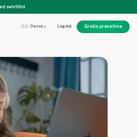
d selvtillid
Select Language
🇩🇰 Dansk
Log ind
Gratis prøvetime