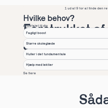
Spring over
1 ud af 9 for at finde den re
Hvilke behov?
Foretrukket af 
Anbefalet til dig
Fagligt boost
af danske fami
Større skoleglæde
Huller i det fundamentale
Hjælp med lektier
Se flere
Næste
Spring over
1 ud af 9 for at finde den re
Sådan
Hvad hedder du?