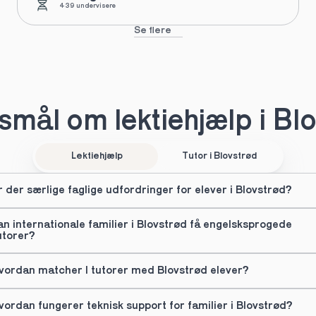
439 undervisere
Se flere
mål om lektiehjælp i Bl
Lektiehjælp
Tutor i Blovstrød
r der særlige faglige udfordringer for elever i Blovstrød?
an internationale familier i Blovstrød få engelsksprogede 
utorer?
vordan matcher I tutorer med Blovstrød elever?
vordan fungerer teknisk support for familier i Blovstrød?