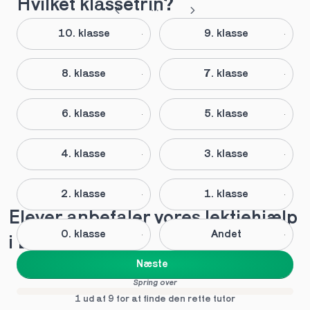
Hvilket klassetrin?
10. klasse
9. klasse
8. klasse
7. klasse
6. klasse
5. klasse
4. klasse
3. klasse
2. klasse
1. klasse
Elever anbefaler vores lektiehjælp 
0. klasse
Andet
i Blovstrød
Næste
Spring over
1 ud af 9 for at finde den rette tutor