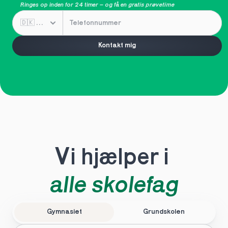
Ringes op inden for 24 timer – og få en 
gratis prøvetime
Kontakt mig
Vi hjælper i 
alle skolefag
Gymnasiet
Grundskolen