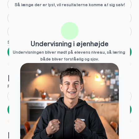
Større skoleglæde
Så længe der er lyst, vil resultaterne komme af sig selv!
Huller i det fundamentale
Hjælp med lektier
Se flere
Undervisning i øjenhøjde
Næste
Undervisningen bliver mødt på elevens niveau, så læring  
både bliver forståelig og sjov.
Spring over
1 ud af 9 for at finde den rette tutor
Hvad hedder du?
Fornavn
*
Efternavn
*
Næste
Opbevares sikkert - oplysninger deles aldrig
1 ud af 9 for at finde den rette tutor
Hvordan kontakter vi dig?