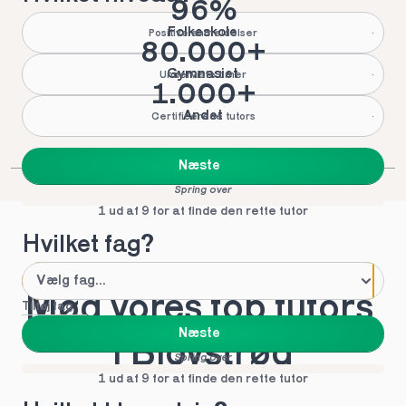
96%
Folkeskole
Positive anmeldelser
80.000+
Gymnasiet
Underviste timer
1.000+
Andet
Certificerede tutors
Næste
Spring over
1 ud af 9 for at finde den rette tutor
Hvilket fag?
Mød vores top tutors 
Tilføj fag
Næste
i Blovstrød
Spring over
1 ud af 9 for at finde den rette tutor