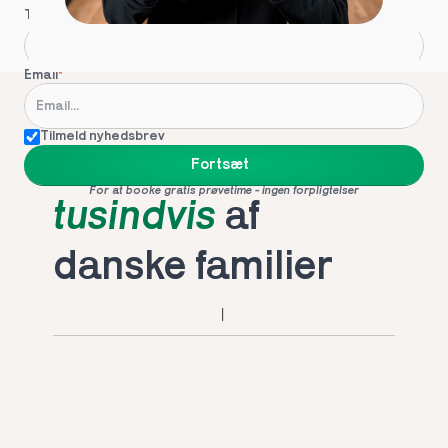
Telefon
*
Email
*
Tilmeld nyhedsbrev
Foretrukket af 
Fortsæt
For at booke gratis prøvetime - ingen forpligtelser
tusindvis
 af 
danske familier