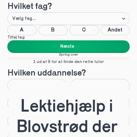
Hvilket fag?
A
B
C
Andet
Tilføj fag
Næste
Spring over
1 ud af 9 for at finde den rette tutor
Hvilken uddannelse?
STX
HHX
Lektiehjælp i 
HTX
HF
IB
EUX
Blovstrød der 