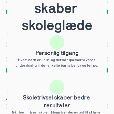
Andet
Ved ikke
skaber 
Næste
Spring over
skoleglæde
1 ud af 9 for at finde den rette tutor
Hvilken årgang?
1.g
3.g
Personlig tilgang
2.g
Andet
Hvert barn er unikt, og derfor tilpasser vi vores 
undervisning til det enkelte barns behov og tempo. 
Næste
Spring over
1 ud af 9 for at finde den rette tutor
Hvilke behov?
Skoletrivsel skaber bedre 
Anbefalet til dig
resultater
Fagligt boost
Når børn trives i skolen, blomstrer deres lyst til at lære. 