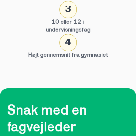
3
10 eller 12 i 
undervisningsfag
4
Højt gennemsnit fra gymnasiet
Snak med en 
fagvejleder