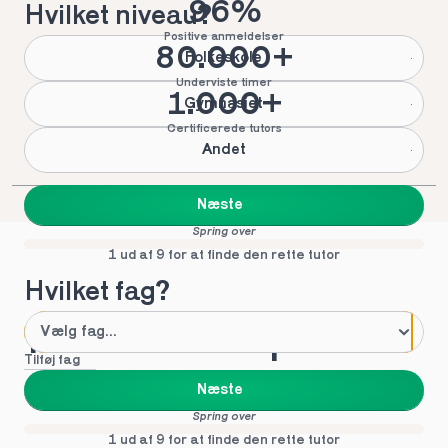
96%
Hvilket niveau?
Positive anmeldelser
80.000+
Folkeskole
Underviste timer
1.000+
Gymnasiet
Certificerede tutors
Andet
Næste
Spring over
1 ud af 9 for at finde den rette tutor
Hvilket fag?
Mød vores top tutors 
Tilføj fag
i Jægerspris
Næste
Spring over
1 ud af 9 for at finde den rette tutor