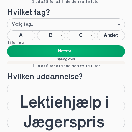
1 ud af 9 for at finde den rette tutor
Hvilket fag?
A
B
C
Andet
Tilføj fag
Næste
Spring over
1 ud af 9 for at finde den rette tutor
Hvilken uddannelse?
STX
HHX
Lektiehjælp i 
HTX
HF
Jægerspris 
IB
EUX