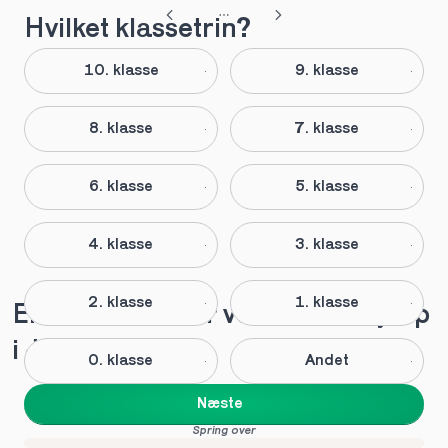
Hvilket klassetrin?
10. klasse
9. klasse
8. klasse
7. klasse
6. klasse
5. klasse
4. klasse
3. klasse
2. klasse
1. klasse
Elever anbefaler vores lektiehjælp 
i Jægerspris
0. klasse
Andet
Næste
Spring over