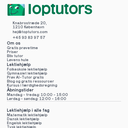
Knabrostræde 20,
1210 København
hej@toptutors.
com
+45 93 83 97 57
Om os
Gratis prøvetime
Priser
Bliv tutor
Løvens hule
Lektiehjælp
Folkeskole lektiehjælp 
Gymnasiet lektiehjælp 
Prøv AI-Tutor gratis
Blog og gratis ressourcer
Kursus i færdighedsregning
Åbningstider
Mandag - fredag: 10:00 - 15:00
Lørdag - søndag: 12:00 - 16:00
Lektiehjælp i alle fag
Matematik lektiehjælp
Dansk lektiehjælp
Engelsk lektiehjælp
Tysk lektiehjælp