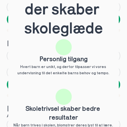
der skaber 
Andet
Ved ikke
Næste
skoleglæde
Spring over
1 ud af 9 for at finde den rette tutor
Hvilken årgang?
1.g
3.g
Personlig tilgang
Hvert barn er unikt, og derfor tilpasser vi vores 
2.g
Andet
undervisning til det enkelte barns behov og tempo. 
Næste
Spring over
1 ud af 9 for at finde den rette tutor
Hvilke behov?
Skoletrivsel skaber bedre 
Anbefalet til dig
resultater
Fagligt boost
Når børn trives i skolen, blomstrer deres lyst til at lære. 