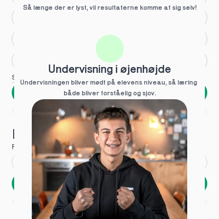
Så længe der er lyst, vil resultaterne komme af sig selv!
Større skoleglæde
Huller i det fundamentale
Hjælp med lektier
Undervisning i øjenhøjde
Se flere
Undervisningen bliver mødt på elevens niveau, så læring  
Næste
både bliver forståelig og sjov.
Spring over
1 ud af 9 for at finde den rette tutor
Hvad hedder du?
Fornavn
*
Efternavn
*
Næste
Opbevares sikkert - oplysninger deles aldrig
1 ud af 9 for at finde den rette tutor