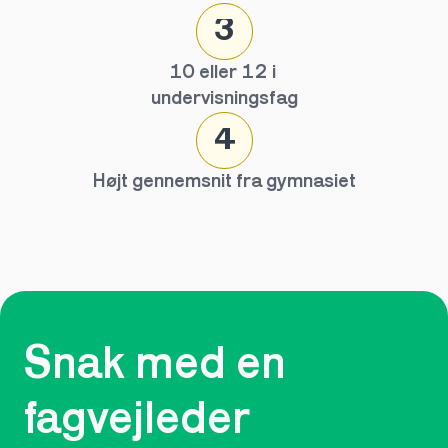
3
10 eller 12 i 
undervisningsfag
4
Højt gennemsnit fra gymnasiet
Snak med en 
fagvejleder