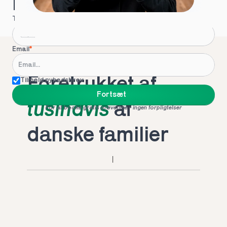
Hvordan kontakter vi dig?
Telefon
*
Email
*
Foretrukket af 
Tilmeld nyhedsbrev
Fortsæt
tusindvis
 af 
For at booke gratis prøvetime - ingen forpligtelser
danske familier