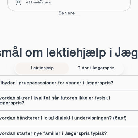
439 undervisere
Se flere
mål om lektiehjælp i Jæg
Lektiehjælp
Tutor i Jægerspris
ilbyder I gruppesessioner for venner i Jægerspris?
vordan sikrer I kvalitet når tutoren ikke er fysisk i 
ægerspris?
vordan håndterer I lokal dialekt i undervisningen? (6aef)
vordan starter nye familier i Jægerspris typisk?