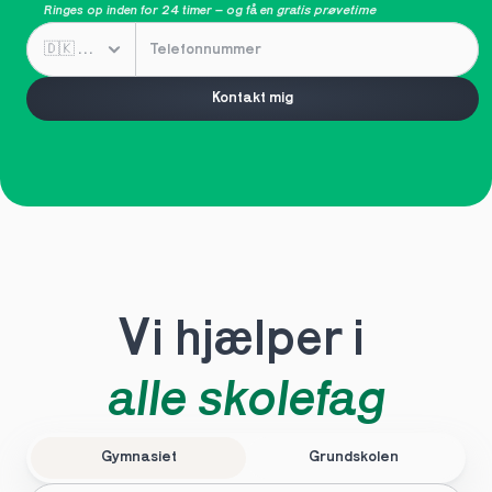
Ringes op inden for 24 timer – og få en 
gratis prøvetime
Kontakt mig
Vi hjælper i 
alle skolefag
Gymnasiet
Grundskolen