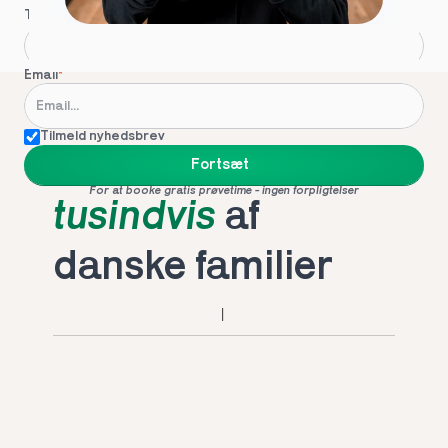
Telefon
*
Email
*
Tilmeld nyhedsbrev
Foretrukket af 
Fortsæt
For at booke gratis prøvetime - ingen forpligtelser
tusindvis
 af 
danske familier