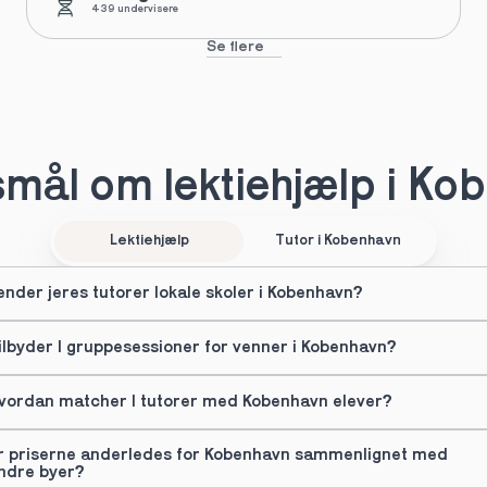
439 undervisere
Se flere
mål om lektiehjælp i Ko
Lektiehjælp
Tutor i Kobenhavn
ender jeres tutorer lokale skoler i Kobenhavn?
ilbyder I gruppesessioner for venner i Kobenhavn?
vordan matcher I tutorer med Kobenhavn elever?
r priserne anderledes for Kobenhavn sammenlignet med 
ndre byer?