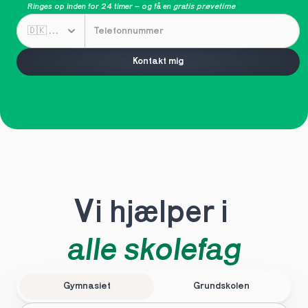
Ringes op inden for 24 timer – og få en 
gratis prøvetime
Kontakt mig
Vi hjælper i 
alle skolefag
Gymnasiet
Grundskolen