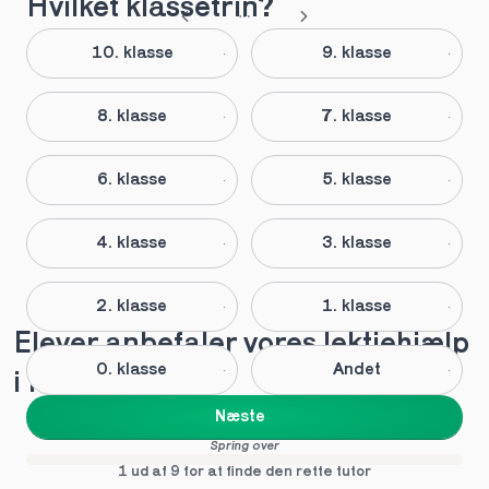
Hvilket klassetrin?
10. klasse
9. klasse
8. klasse
7. klasse
6. klasse
5. klasse
4. klasse
3. klasse
2. klasse
1. klasse
Elever anbefaler vores lektiehjælp 
0. klasse
Andet
i Kobenhavn
Næste
Spring over
1 ud af 9 for at finde den rette tutor