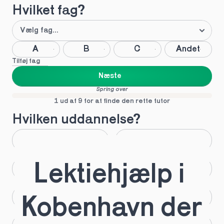
Hvilket fag?
A
B
C
Andet
Tilføj fag
Næste
Spring over
1 ud af 9 for at finde den rette tutor
Hvilken uddannelse?
STX
HHX
Lektiehjælp i 
HTX
HF
IB
EUX
Kobenhavn der 