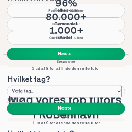
96%
Folkeskole
Positive anmeldelser
80.000+
Gymnasiet
Underviste timer
1.000+
Andet
Certificerede tutors
Næste
Spring over
1 ud af 9 for at finde den rette tutor
Hvilket fag?
Mød vores top tutors 
Tilføj fag
Næste
i Kobenhavn
Spring over
1 ud af 9 for at finde den rette tutor