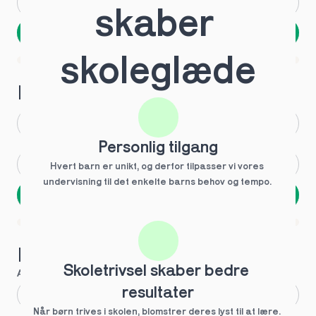
Andet
Ved ikke
skaber 
Næste
Spring over
skoleglæde
1 ud af 9 for at finde den rette tutor
Hvilken årgang?
1.g
3.g
Personlig tilgang
2.g
Andet
Hvert barn er unikt, og derfor tilpasser vi vores 
undervisning til det enkelte barns behov og tempo. 
Næste
Spring over
1 ud af 9 for at finde den rette tutor
Hvilke behov?
Skoletrivsel skaber bedre 
Anbefalet til dig
resultater
Fagligt boost
Når børn trives i skolen, blomstrer deres lyst til at lære. 