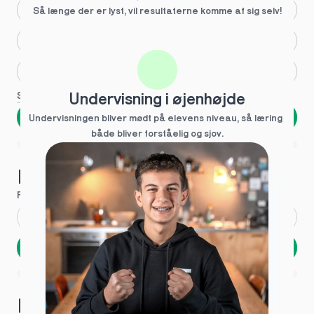
Større skoleglæde
Så længe der er lyst, vil resultaterne komme af sig selv!
Huller i det fundamentale
Hjælp med lektier
Se flere
Undervisning i øjenhøjde
Næste
Undervisningen bliver mødt på elevens niveau, så læring  
både bliver forståelig og sjov.
Spring over
1 ud af 9 for at finde den rette tutor
Hvad hedder du?
Fornavn
*
Efternavn
*
Næste
Opbevares sikkert - oplysninger deles aldrig
1 ud af 9 for at finde den rette tutor
Hvordan kontakter vi dig?