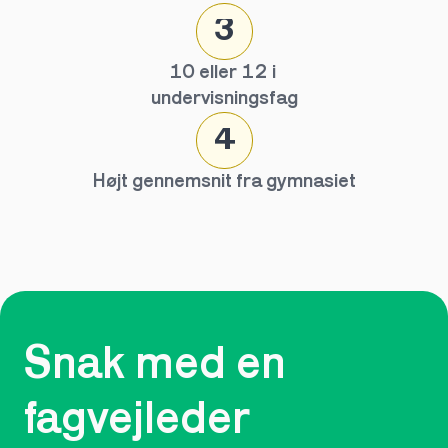
3
10 eller 12 i 
undervisningsfag
4
Højt gennemsnit fra gymnasiet
Snak med en 
fagvejleder