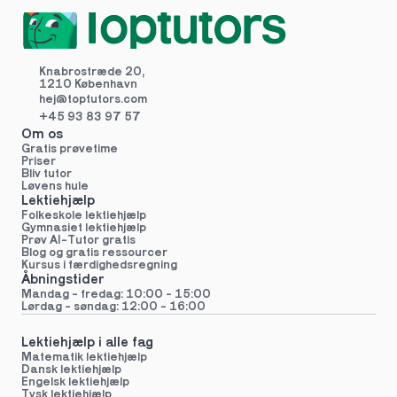
Knabrostræde 20,
1210 København
hej@toptutors.
com
+45 93 83 97 57
Om os
Gratis prøvetime
Priser
Bliv tutor
Løvens hule
Lektiehjælp
Folkeskole lektiehjælp 
Gymnasiet lektiehjælp 
Prøv AI-Tutor gratis
Blog og gratis ressourcer
Kursus i færdighedsregning
Åbningstider
Mandag - fredag: 10:00 - 15:00
Lørdag - søndag: 12:00 - 16:00
Lektiehjælp i alle fag
Matematik lektiehjælp
Dansk lektiehjælp
Engelsk lektiehjælp
Tysk lektiehjælp