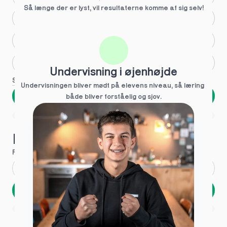
Så længe der er lyst, vil resultaterne komme af sig selv!
Større skoleglæde
Huller i det fundamentale
Hjælp med lektier
Undervisning i øjenhøjde
Se flere
Undervisningen bliver mødt på elevens niveau, så læring  
Næste
både bliver forståelig og sjov.
Spring over
1 ud af 9 for at finde den rette tutor
Hvad hedder du?
Fornavn
*
Efternavn
*
Næste
Opbevares sikkert - oplysninger deles aldrig
1 ud af 9 for at finde den rette tutor