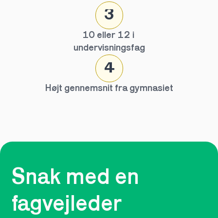
3
10 eller 12 i 
undervisningsfag
4
Højt gennemsnit fra gymnasiet
Snak med en 
fagvejleder