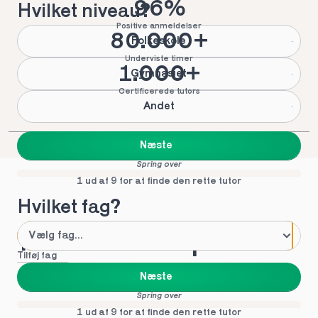
96%
Hvilket niveau?
Positive anmeldelser
80.000+
Folkeskole
Underviste timer
1.000+
Gymnasiet
Certificerede tutors
Andet
Næste
Spring over
1 ud af 9 for at finde den rette tutor
Hvilket fag?
Mød vores top tutors 
Tilføj fag
i Janderup
Næste
Spring over
1 ud af 9 for at finde den rette tutor