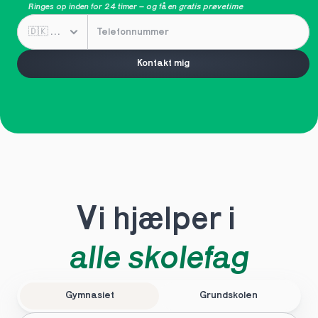
Ringes op inden for 24 timer – og få en 
gratis prøvetime
Kontakt mig
Vi hjælper i 
alle skolefag
Gymnasiet
Grundskolen