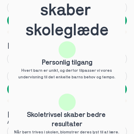
skaber 
Andet
Ved ikke
Næste
skoleglæde
Spring over
1 ud af 9 for at finde den rette tutor
Hvilken årgang?
1.g
3.g
Personlig tilgang
Hvert barn er unikt, og derfor tilpasser vi vores 
2.g
Andet
undervisning til det enkelte barns behov og tempo. 
Næste
Spring over
1 ud af 9 for at finde den rette tutor
Hvilke behov?
Skoletrivsel skaber bedre 
Anbefalet til dig
resultater
Fagligt boost
Når børn trives i skolen, blomstrer deres lyst til at lære. 