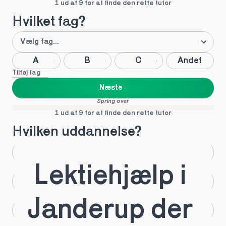
1 ud af 9 for at finde den rette tutor
Hvilket fag?
A
B
C
Andet
Tilføj fag
Næste
Spring over
1 ud af 9 for at finde den rette tutor
Hvilken uddannelse?
STX
HHX
Lektiehjælp i 
HTX
HF
Janderup der 
IB
EUX