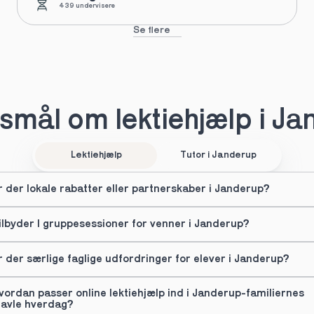
439 undervisere
Se flere
mål om lektiehjælp i J
Lektiehjælp
Tutor i Janderup
r der lokale rabatter eller partnerskaber i Janderup?
ilbyder I gruppesessioner for venner i Janderup?
r der særlige faglige udfordringer for elever i Janderup?
vordan passer online lektiehjælp ind i Janderup-familiernes 
ravle hverdag?