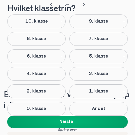
Hvilket klassetrin?
10. klasse
9. klasse
8. klasse
7. klasse
6. klasse
5. klasse
4. klasse
3. klasse
2. klasse
1. klasse
Elever anbefaler vores lektiehjælp 
i Janderup
0. klasse
Andet
Næste
Spring over