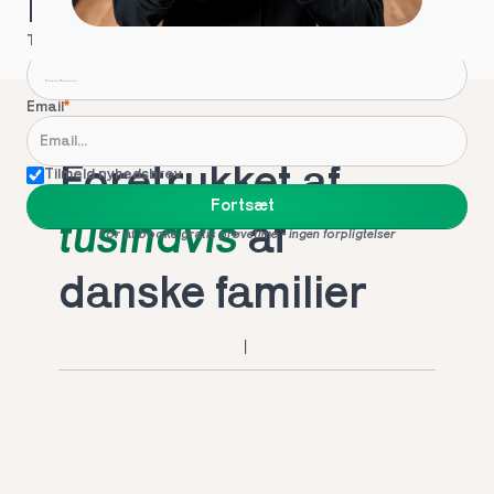
Hvordan kontakter vi dig?
Telefon
*
Email
*
Foretrukket af 
Tilmeld nyhedsbrev
Fortsæt
tusindvis
 af 
For at booke gratis prøvetime - ingen forpligtelser
danske familier