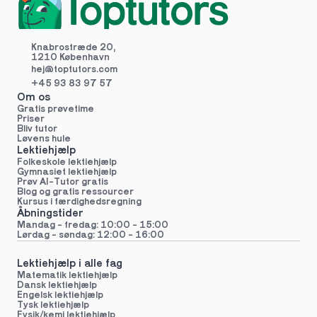
Knabrostræde 20,
1210 København
hej@toptutors.
com
+45 93 83 97 57
Om os
Gratis prøvetime
Priser
Bliv tutor
Løvens hule
Lektiehjælp
Folkeskole lektiehjælp 
Gymnasiet lektiehjælp 
Prøv AI-Tutor gratis
Blog og gratis ressourcer
Kursus i færdighedsregning
Åbningstider
Mandag - fredag: 10:00 - 15:00
Lørdag - søndag: 12:00 - 16:00
Lektiehjælp i alle fag
Matematik lektiehjælp
Dansk lektiehjælp
Engelsk lektiehjælp
Tysk lektiehjælp
Fysik/kemi lektiehjælp