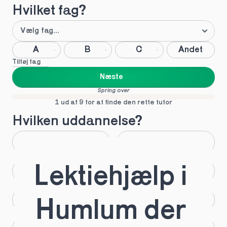
Hvilket fag?
A
B
C
Andet
Tilføj fag
Næste
Spring over
1 ud af 9 for at finde den rette tutor
Hvilken uddannelse?
STX
HHX
Lektiehjælp i 
HTX
HF
IB
EUX
Humlum der 