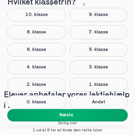
Hvilket klassetrin?
10. klasse
9. klasse
8. klasse
7. klasse
6. klasse
5. klasse
4. klasse
3. klasse
2. klasse
1. klasse
Elever anbefaler vores lektiehjælp 
0. klasse
Andet
i Humlum
Næste
Spring over
1 ud af 9 for at finde den rette tutor