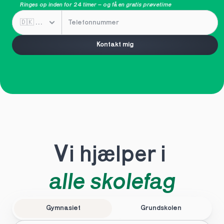
Ringes op inden for 24 timer – og få en 
gratis prøvetime
Kontakt mig
Vi hjælper i 
alle skolefag
Gymnasiet
Grundskolen