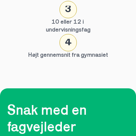
3
10 eller 12 i 
undervisningsfag
4
Højt gennemsnit fra gymnasiet
Snak med en 
fagvejleder