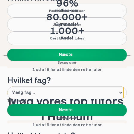
96%
Folkeskole
Positive anmeldelser
80.000+
Gymnasiet
Underviste timer
1.000+
Andet
Certificerede tutors
Næste
Spring over
1 ud af 9 for at finde den rette tutor
Hvilket fag?
Mød vores top tutors 
Tilføj fag
Næste
i Humlum
Spring over
1 ud af 9 for at finde den rette tutor