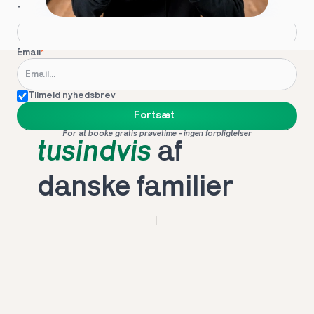
Telefon
*
Email
*
Tilmeld nyhedsbrev
Foretrukket af 
Fortsæt
For at booke gratis prøvetime - ingen forpligtelser
tusindvis
 af 
danske familier