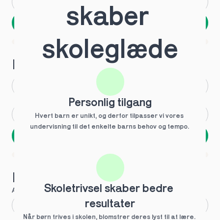
Andet
Ved ikke
skaber 
Næste
Spring over
skoleglæde
1 ud af 9 for at finde den rette tutor
Hvilken årgang?
1.g
3.g
Personlig tilgang
2.g
Andet
Hvert barn er unikt, og derfor tilpasser vi vores 
undervisning til det enkelte barns behov og tempo. 
Næste
Spring over
1 ud af 9 for at finde den rette tutor
Hvilke behov?
Skoletrivsel skaber bedre 
Anbefalet til dig
resultater
Fagligt boost
Når børn trives i skolen, blomstrer deres lyst til at lære. 