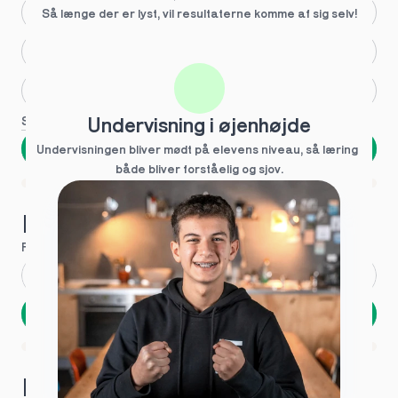
Større skoleglæde
Så længe der er lyst, vil resultaterne komme af sig selv!
Huller i det fundamentale
Hjælp med lektier
Se flere
Undervisning i øjenhøjde
Næste
Undervisningen bliver mødt på elevens niveau, så læring  
både bliver forståelig og sjov.
Spring over
1 ud af 9 for at finde den rette tutor
Hvad hedder du?
Fornavn
*
Efternavn
*
Næste
Opbevares sikkert - oplysninger deles aldrig
1 ud af 9 for at finde den rette tutor
Hvordan kontakter vi dig?