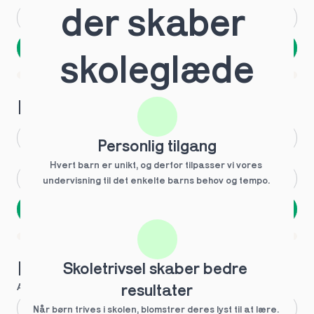
der skaber 
Andet
Ved ikke
Næste
skoleglæde
Spring over
1 ud af 9 for at finde den rette tutor
Hvilken årgang?
1.g
3.g
Personlig tilgang
Hvert barn er unikt, og derfor tilpasser vi vores 
2.g
Andet
undervisning til det enkelte barns behov og tempo. 
Næste
Spring over
1 ud af 9 for at finde den rette tutor
Hvilke behov?
Skoletrivsel skaber bedre 
Anbefalet til dig
resultater
Fagligt boost
Når børn trives i skolen, blomstrer deres lyst til at lære. 