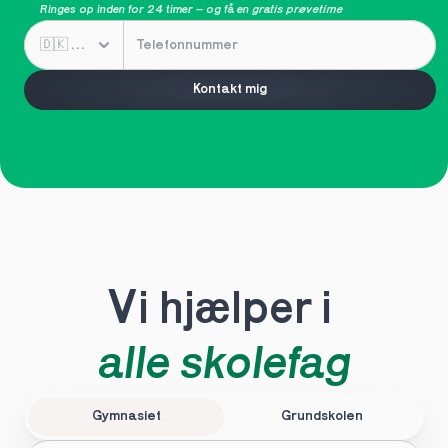
Ringes op inden for 24 timer – og få en 
gratis prøvetime
Kontakt mig
Vi hjælper i 
alle skolefag
Gymnasiet
Grundskolen