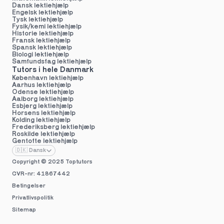
Dansk lektiehjælp
Engelsk lektiehjælp
Tysk lektiehjælp
Fysik/kemi lektiehjælp
Historie lektiehjælp
Fransk lektiehjælp
Spansk lektiehjælp
Biologi lektiehjælp
Samfundsfag lektiehjælp
Tutors i hele Danmark
København lektiehjælp
Aarhus lektiehjælp
Odense lektiehjælp
Aalborg lektiehjælp
Esbjerg lektiehjælp
Horsens lektiehjælp
Kolding lektiehjælp
Frederiksberg lektiehjælp
Roskilde lektiehjælp
Gentofte lektiehjælp
Select Language
🇩🇰 Dansk
Copyright © 2025 
Toptutors
CVR-nr: 41867442
Betingelser
Privatlivspolitik
Sitemap