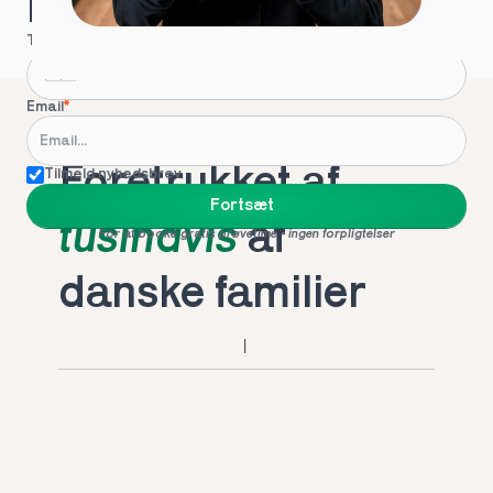
Hvordan kontakter vi dig?
Telefon
*
Email
*
Foretrukket af 
Tilmeld nyhedsbrev
Fortsæt
tusindvis
 af 
For at booke gratis prøvetime - ingen forpligtelser
danske familier