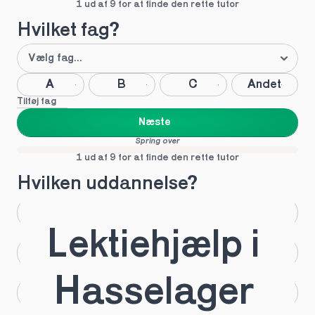
1 ud af 9 for at finde den rette tutor
Hvilket fag?
A
B
C
Andet
Tilføj fag
Næste
Spring over
1 ud af 9 for at finde den rette tutor
Hvilken uddannelse?
STX
HHX
Lektiehjælp i 
HTX
HF
Hasselager 
IB
EUX