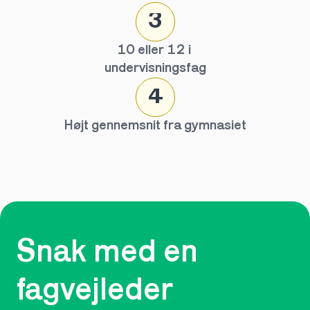
3
10 eller 12 i 
undervisningsfag
4
Højt gennemsnit fra gymnasiet
Snak med en 
fagvejleder