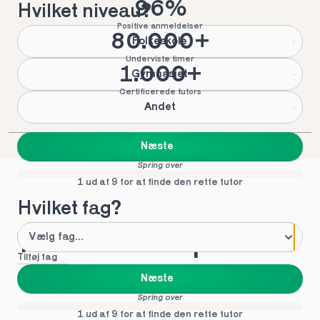
96%
Hvilket niveau?
Positive anmeldelser
80.000+
Folkeskole
Underviste timer
1.000+
Gymnasiet
Certificerede tutors
Andet
Næste
Spring over
1 ud af 9 for at finde den rette tutor
Hvilket fag?
Mød vores top tutors 
Tilføj fag
i Hasselager
Næste
Spring over
1 ud af 9 for at finde den rette tutor