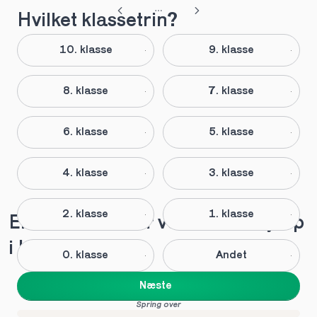
Hvilket klassetrin?
10. klasse
9. klasse
8. klasse
7. klasse
6. klasse
5. klasse
4. klasse
3. klasse
2. klasse
1. klasse
Elever anbefaler vores lektiehjælp 
i Hasselager
0. klasse
Andet
Næste
Spring over