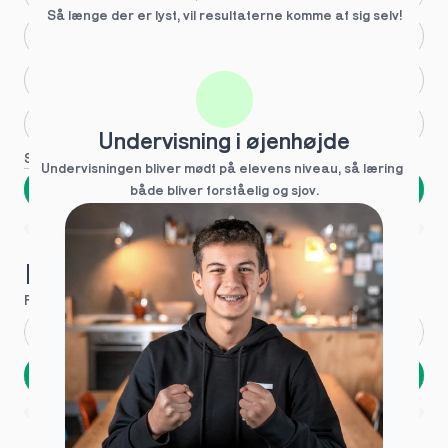
Så længe der er lyst, vil resultaterne komme af sig selv!
Større skoleglæde
Huller i det fundamentale
Hjælp med lektier
Undervisning i øjenhøjde
Se flere
Undervisningen bliver mødt på elevens niveau, så læring  
Næste
både bliver forståelig og sjov.
Spring over
1 ud af 9 for at finde den rette tutor
Hvad hedder du?
Fornavn
*
Efternavn
*
Næste
Opbevares sikkert - oplysninger deles aldrig
1 ud af 9 for at finde den rette tutor