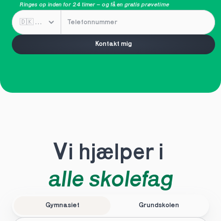
Ringes op inden for 24 timer – og få en 
gratis prøvetime
Kontakt mig
Vi hjælper i 
alle skolefag
Gymnasiet
Grundskolen