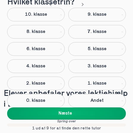
Hvilket klassetrin?
10. klasse
9. klasse
8. klasse
7. klasse
6. klasse
5. klasse
4. klasse
3. klasse
2. klasse
1. klasse
Elever anbefaler vores lektiehjælp 
0. klasse
Andet
i Design
Næste
Spring over
1 ud af 9 for at finde den rette tutor