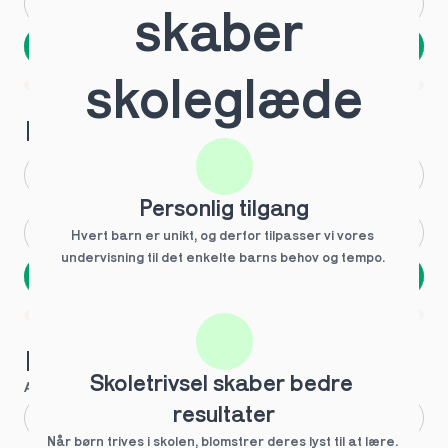
Andet
Ved ikke
skaber 
Næste
Spring over
skoleglæde
1 ud af 9 for at finde den rette tutor
Hvilken årgang?
1.g
3.g
Personlig tilgang
2.g
Andet
Hvert barn er unikt, og derfor tilpasser vi vores 
undervisning til det enkelte barns behov og tempo. 
Næste
Spring over
1 ud af 9 for at finde den rette tutor
Hvilke behov?
Skoletrivsel skaber bedre 
Anbefalet til dig
resultater
Fagligt boost
Når børn trives i skolen, blomstrer deres lyst til at lære. 