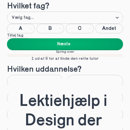
Hvilket fag?
A
B
C
Andet
Tilføj fag
Næste
Spring over
1 ud af 9 for at finde den rette tutor
Hvilken uddannelse?
STX
HHX
Lektiehjælp i 
HTX
HF
IB
EUX
Design der 