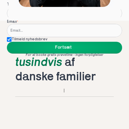
Telefon
*
Email
*
Tilmeld nyhedsbrev
Foretrukket af 
Fortsæt
For at booke gratis prøvetime - ingen forpligtelser
tusindvis
 af 
danske familier