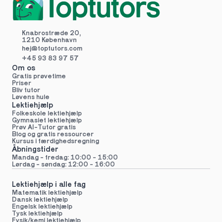
Knabrostræde 20,
1210 København
hej@toptutors.
com
+45 93 83 97 57
Om os
Gratis prøvetime
Priser
Bliv tutor
Løvens hule
Lektiehjælp
Folkeskole lektiehjælp 
Gymnasiet lektiehjælp 
Prøv AI-Tutor gratis
Blog og gratis ressourcer
Kursus i færdighedsregning
Åbningstider
Mandag - fredag: 10:00 - 15:00
Lørdag - søndag: 12:00 - 16:00
Lektiehjælp i alle fag
Matematik lektiehjælp
Dansk lektiehjælp
Engelsk lektiehjælp
Tysk lektiehjælp
Fysik/kemi lektiehjælp