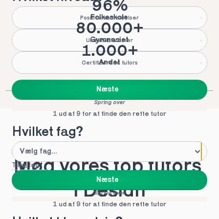
96%
Folkeskole
Positive anmeldelser
80.000+
Gymnasiet
Underviste timer
1.000+
Andet
Certificerede tutors
Næste
Spring over
1 ud af 9 for at finde den rette tutor
Hvilket fag?
Mød vores top tutors 
Tilføj fag
Næste
i Design
Spring over
1 ud af 9 for at finde den rette tutor