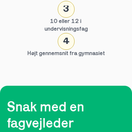
3
10 eller 12 i 
undervisningsfag
4
Højt gennemsnit fra gymnasiet
Snak med en 
fagvejleder