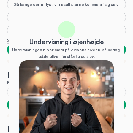
Større skoleglæde
Så længe der er lyst, vil resultaterne komme af sig selv!
Huller i det fundamentale
Hjælp med lektier
Se flere
Undervisning i øjenhøjde
Næste
Undervisningen bliver mødt på elevens niveau, så læring  
både bliver forståelig og sjov.
Spring over
1 ud af 9 for at finde den rette tutor
Hvad hedder du?
Fornavn
*
Efternavn
*
Næste
Opbevares sikkert - oplysninger deles aldrig
1 ud af 9 for at finde den rette tutor
Hvordan kontakter vi dig?