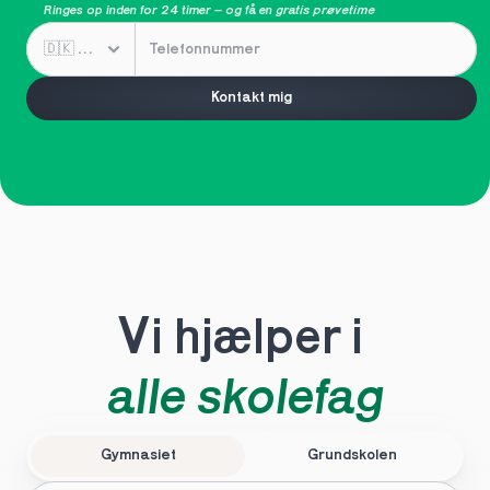
Ringes op inden for 24 timer – og få en 
gratis prøvetime
Kontakt mig
Vi hjælper i 
alle skolefag
Gymnasiet
Grundskolen