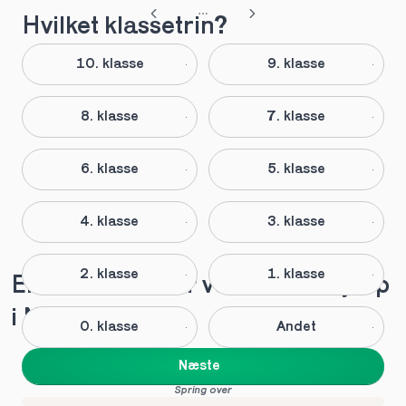
Hvilket klassetrin?
10. klasse
9. klasse
8. klasse
7. klasse
6. klasse
5. klasse
4. klasse
3. klasse
2. klasse
1. klasse
Elever anbefaler vores lektiehjælp 
i Natur-teknik
0. klasse
Andet
Næste
Spring over