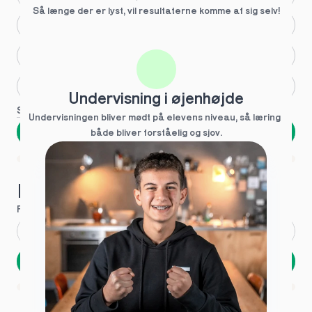
Så længe der er lyst, vil resultaterne komme af sig selv!
Større skoleglæde
Huller i det fundamentale
Hjælp med lektier
Undervisning i øjenhøjde
Se flere
Undervisningen bliver mødt på elevens niveau, så læring  
Næste
både bliver forståelig og sjov.
Spring over
1 ud af 9 for at finde den rette tutor
Hvad hedder du?
Fornavn
*
Efternavn
*
Næste
Opbevares sikkert - oplysninger deles aldrig
1 ud af 9 for at finde den rette tutor