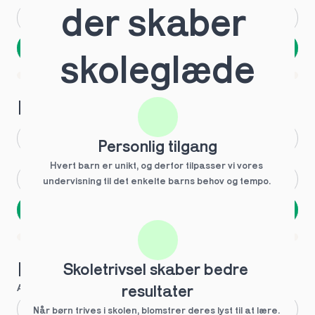
der skaber 
Andet
Ved ikke
Næste
skoleglæde
Spring over
1 ud af 9 for at finde den rette tutor
Hvilken årgang?
1.g
3.g
Personlig tilgang
Hvert barn er unikt, og derfor tilpasser vi vores 
2.g
Andet
undervisning til det enkelte barns behov og tempo. 
Næste
Spring over
1 ud af 9 for at finde den rette tutor
Hvilke behov?
Skoletrivsel skaber bedre 
Anbefalet til dig
resultater
Fagligt boost
Når børn trives i skolen, blomstrer deres lyst til at lære. 