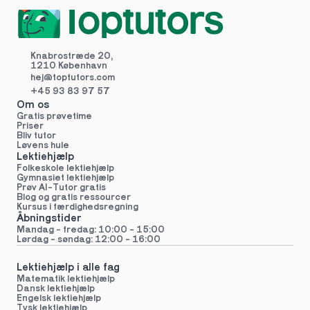
Knabrostræde 20,
1210 København
hej@toptutors.
com
+45 93 83 97 57
Om os
Gratis prøvetime
Priser
Bliv tutor
Løvens hule
Lektiehjælp
Folkeskole lektiehjælp 
Gymnasiet lektiehjælp 
Prøv AI-Tutor gratis
Blog og gratis ressourcer
Kursus i færdighedsregning
Åbningstider
Mandag - fredag: 10:00 - 15:00
Lørdag - søndag: 12:00 - 16:00
Lektiehjælp i alle fag
Matematik lektiehjælp
Dansk lektiehjælp
Engelsk lektiehjælp
Tysk lektiehjælp