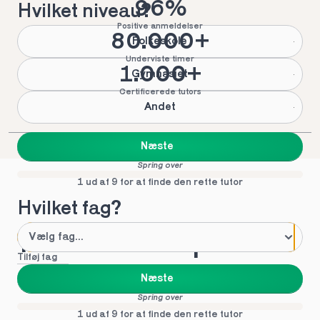
96%
Hvilket niveau?
Positive anmeldelser
80.000+
Folkeskole
Underviste timer
1.000+
Gymnasiet
Certificerede tutors
Andet
Næste
Spring over
1 ud af 9 for at finde den rette tutor
Hvilket fag?
Mød vores top tutors 
Tilføj fag
i Natur-teknik
Næste
Spring over
1 ud af 9 for at finde den rette tutor