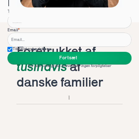
Hvordan kontakter vi dig?
Telefon
*
Email
*
Foretrukket af 
Tilmeld nyhedsbrev
Fortsæt
tusindvis
 af 
For at booke gratis prøvetime - ingen forpligtelser
danske familier