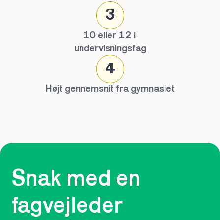
3
10 eller 12 i 
undervisningsfag
4
Højt gennemsnit fra gymnasiet
Snak med en 
fagvejleder