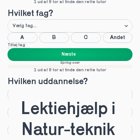
1 ud af 9 for at finde den rette tutor
Hvilket fag?
A
B
C
Andet
Tilføj fag
Næste
Spring over
1 ud af 9 for at finde den rette tutor
Hvilken uddannelse?
STX
HHX
Lektiehjælp i 
HTX
HF
Natur-teknik 
IB
EUX