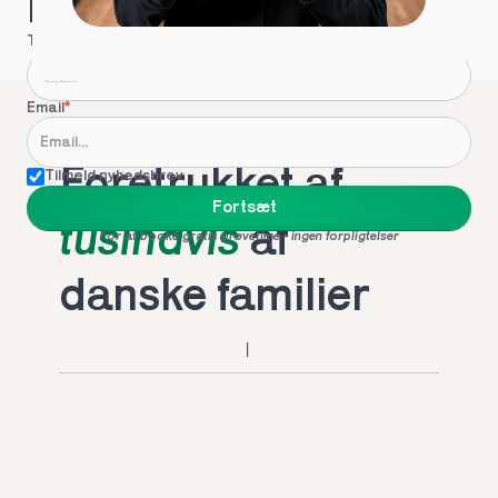
Hvordan kontakter vi dig?
Telefon
*
Email
*
Foretrukket af 
Tilmeld nyhedsbrev
Fortsæt
tusindvis
 af 
For at booke gratis prøvetime - ingen forpligtelser
danske familier