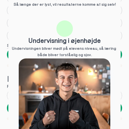
Så længe der er lyst, vil resultaterne komme af sig selv!
Større skoleglæde
Huller i det fundamentale
Hjælp med lektier
Undervisning i øjenhøjde
Se flere
Undervisningen bliver mødt på elevens niveau, så læring  
Næste
både bliver forståelig og sjov.
Spring over
1 ud af 9 for at finde den rette tutor
Hvad hedder du?
Fornavn
*
Efternavn
*
Næste
Opbevares sikkert - oplysninger deles aldrig
1 ud af 9 for at finde den rette tutor