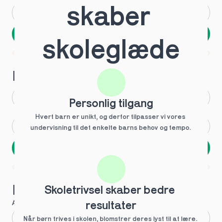
skaber 
Andet
Ved ikke
Næste
skoleglæde
Spring over
1 ud af 9 for at finde den rette tutor
Hvilken årgang?
1.g
3.g
Personlig tilgang
Hvert barn er unikt, og derfor tilpasser vi vores 
2.g
Andet
undervisning til det enkelte barns behov og tempo. 
Næste
Spring over
1 ud af 9 for at finde den rette tutor
Hvilke behov?
Skoletrivsel skaber bedre 
Anbefalet til dig
resultater
Fagligt boost
Når børn trives i skolen, blomstrer deres lyst til at lære. 