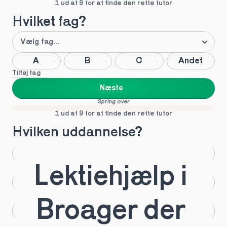
1 ud af 9 for at finde den rette tutor
Hvilket fag?
A
B
C
Andet
Tilføj fag
Næste
Spring over
1 ud af 9 for at finde den rette tutor
Hvilken uddannelse?
STX
HHX
Lektiehjælp i 
HTX
HF
Broager der 
IB
EUX