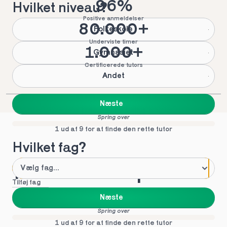
96%
Hvilket niveau?
Positive anmeldelser
80.000+
Folkeskole
Underviste timer
1.000+
Gymnasiet
Certificerede tutors
Andet
Næste
Spring over
1 ud af 9 for at finde den rette tutor
Hvilket fag?
Mød vores top tutors 
Tilføj fag
i Broager
Næste
Spring over
1 ud af 9 for at finde den rette tutor