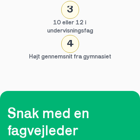
3
10 eller 12 i 
undervisningsfag
4
Højt gennemsnit fra gymnasiet
Snak med en 
fagvejleder