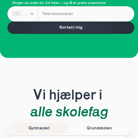
Ringes op inden for 24 timer – og få en 
gratis prøvetime
Kontakt mig
Vi hjælper i 
alle skolefag
Gymnasiet
Grundskolen