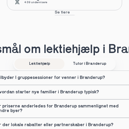
439 undervisere
Se flere
mål om lektiehjælp i Br
Lektiehjælp
Tutor i Branderup
ilbyder I gruppesessioner for venner i Branderup?
vordan starter nye familier i Branderup typisk?
r priserne anderledes for Branderup sammenlignet med 
ndre byer?
r der lokale rabatter eller partnerskaber i Branderup?