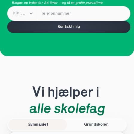
Ringes op inden for 24 timer – og få en 
gratis prøvetime
Kontakt mig
Vi hjælper i 
alle skolefag
Gymnasiet
Grundskolen