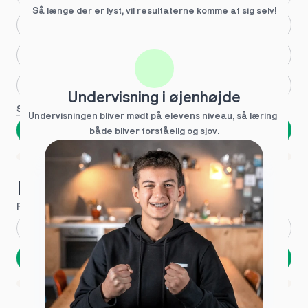
Så længe der er lyst, vil resultaterne komme af sig selv!
Større skoleglæde
Huller i det fundamentale
Hjælp med lektier
Undervisning i øjenhøjde
Se flere
Undervisningen bliver mødt på elevens niveau, så læring  
Næste
både bliver forståelig og sjov.
Spring over
1 ud af 9 for at finde den rette tutor
Hvad hedder du?
Fornavn
*
Efternavn
*
Næste
Opbevares sikkert - oplysninger deles aldrig
1 ud af 9 for at finde den rette tutor