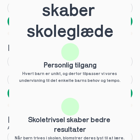
skaber 
Andet
Ved ikke
Næste
skoleglæde
Spring over
1 ud af 9 for at finde den rette tutor
Hvilken årgang?
1.g
3.g
Personlig tilgang
Hvert barn er unikt, og derfor tilpasser vi vores 
2.g
Andet
undervisning til det enkelte barns behov og tempo. 
Næste
Spring over
1 ud af 9 for at finde den rette tutor
Hvilke behov?
Skoletrivsel skaber bedre 
Anbefalet til dig
resultater
Fagligt boost
Når børn trives i skolen, blomstrer deres lyst til at lære. 