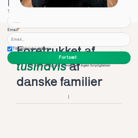
Hvordan kontakter vi dig?
Telefon
*
Email
*
Foretrukket af 
Tilmeld nyhedsbrev
Fortsæt
tusindvis
 af 
For at booke gratis prøvetime - ingen forpligtelser
danske familier