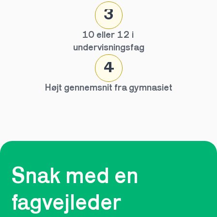
3
10 eller 12 i 
undervisningsfag
4
Højt gennemsnit fra gymnasiet
Snak med en 
fagvejleder