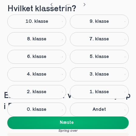
Hvilket klassetrin?
10. klasse
9. klasse
8. klasse
7. klasse
6. klasse
5. klasse
4. klasse
3. klasse
2. klasse
1. klasse
Elever anbefaler vores lektiehjælp 
i Branderup
0. klasse
Andet
Næste
Spring over