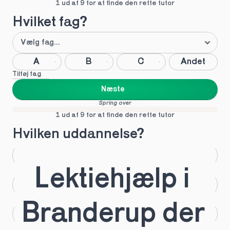
1 ud af 9 for at finde den rette tutor
Hvilket fag?
A
B
C
Andet
Tilføj fag
Næste
Spring over
1 ud af 9 for at finde den rette tutor
Hvilken uddannelse?
STX
HHX
Lektiehjælp i 
HTX
HF
Branderup der 
IB
EUX