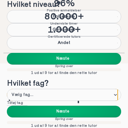
96%
Hvilket niveau?
Positive anmeldelser
80.000+
Folkeskole
Underviste timer
1.000+
Gymnasiet
Certificerede tutors
Andet
Næste
Spring over
1 ud af 9 for at finde den rette tutor
Hvilket fag?
Mød vores top tutors 
Tilføj fag
i Branderup
Næste
Spring over
1 ud af 9 for at finde den rette tutor