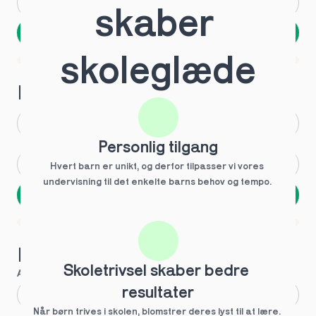
Andet
Ved ikke
skaber 
Næste
Spring over
skoleglæde
1 ud af 9 for at finde den rette tutor
Hvilken årgang?
1.g
3.g
Personlig tilgang
2.g
Andet
Hvert barn er unikt, og derfor tilpasser vi vores 
undervisning til det enkelte barns behov og tempo. 
Næste
Spring over
1 ud af 9 for at finde den rette tutor
Hvilke behov?
Skoletrivsel skaber bedre 
Anbefalet til dig
resultater
Fagligt boost
Når børn trives i skolen, blomstrer deres lyst til at lære. 