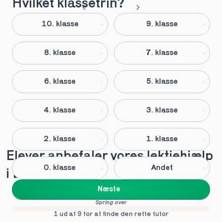
Hvilket klassetrin?
10. klasse
9. klasse
8. klasse
7. klasse
6. klasse
5. klasse
4. klasse
3. klasse
2. klasse
1. klasse
Elever anbefaler vores lektiehjælp 
0. klasse
Andet
i Bække
Næste
Spring over
1 ud af 9 for at finde den rette tutor