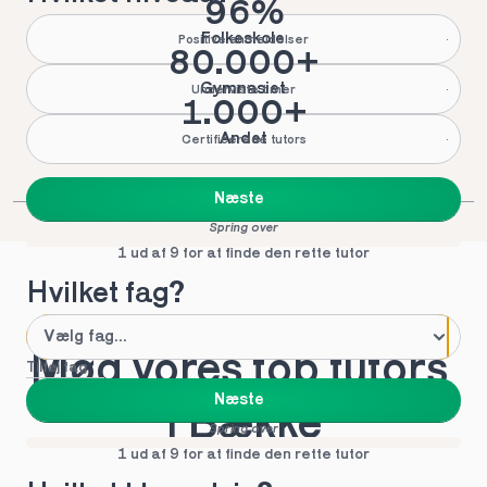
96%
Folkeskole
Positive anmeldelser
80.000+
Gymnasiet
Underviste timer
1.000+
Andet
Certificerede tutors
Næste
Spring over
1 ud af 9 for at finde den rette tutor
Hvilket fag?
Mød vores top tutors 
Tilføj fag
Næste
i Bække
Spring over
1 ud af 9 for at finde den rette tutor