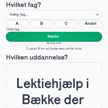
Hvilket fag?
A
B
C
Andet
Tilføj fag
Næste
Spring over
1 ud af 9 for at finde den rette tutor
Hvilken uddannelse?
STX
HHX
Lektiehjælp i 
HTX
HF
IB
EUX
Bække der 