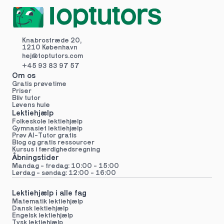
Knabrostræde 20,
1210 København
hej@toptutors.
com
+45 93 83 97 57
Om os
Gratis prøvetime
Priser
Bliv tutor
Løvens hule
Lektiehjælp
Folkeskole lektiehjælp 
Gymnasiet lektiehjælp 
Prøv AI-Tutor gratis
Blog og gratis ressourcer
Kursus i færdighedsregning
Åbningstider
Mandag - fredag: 10:00 - 15:00
Lørdag - søndag: 12:00 - 16:00
Lektiehjælp i alle fag
Matematik lektiehjælp
Dansk lektiehjælp
Engelsk lektiehjælp
Tysk lektiehjælp