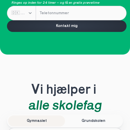
Ringes op inden for 24 timer – og få en 
gratis prøvetime
Kontakt mig
Vi hjælper i 
alle skolefag
Gymnasiet
Grundskolen