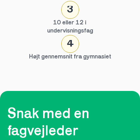
3
10 eller 12 i 
undervisningsfag
4
Højt gennemsnit fra gymnasiet
Snak med en 
fagvejleder