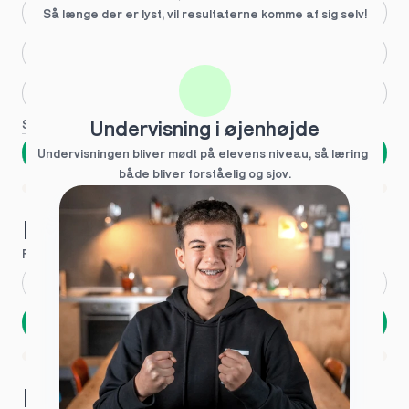
Større skoleglæde
Så længe der er lyst, vil resultaterne komme af sig selv!
Huller i det fundamentale
Hjælp med lektier
Se flere
Undervisning i øjenhøjde
Næste
Undervisningen bliver mødt på elevens niveau, så læring  
både bliver forståelig og sjov.
Spring over
1 ud af 9 for at finde den rette tutor
Hvad hedder du?
Fornavn
*
Efternavn
*
Næste
Opbevares sikkert - oplysninger deles aldrig
1 ud af 9 for at finde den rette tutor
Hvordan kontakter vi dig?