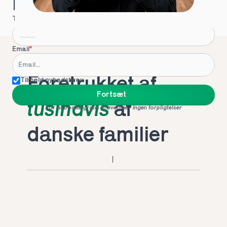
Hvordan kontakter vi dig?
Telefon
*
Email
*
Foretrukket af 
Tilmeld nyhedsbrev
Fortsæt
tusindvis
 af 
For at booke gratis prøvetime - ingen forpligtelser
danske familier