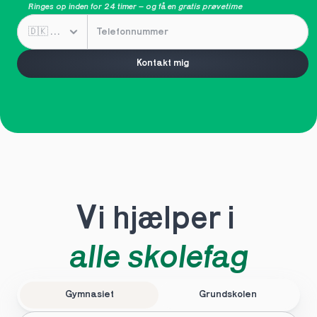
Ringes op inden for 24 timer – og få en 
gratis prøvetime
Kontakt mig
Vi hjælper i 
alle skolefag
Gymnasiet
Grundskolen