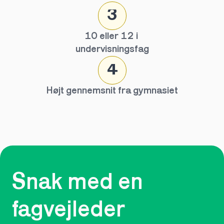
3
10 eller 12 i 
undervisningsfag
4
Højt gennemsnit fra gymnasiet
Snak med en 
fagvejleder