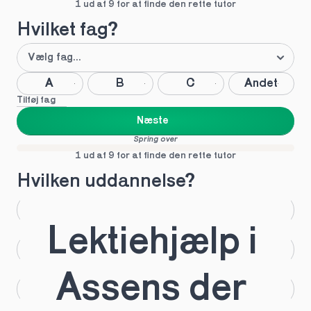
1 ud af 9 for at finde den rette tutor
Hvilket fag?
A
B
C
Andet
Tilføj fag
Næste
Spring over
1 ud af 9 for at finde den rette tutor
Hvilken uddannelse?
STX
HHX
Lektiehjælp i 
HTX
HF
Assens der 
IB
EUX