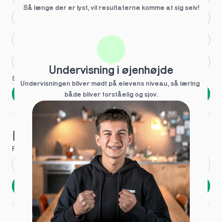
Så længe der er lyst, vil resultaterne komme af sig selv!
Større skoleglæde
Huller i det fundamentale
Hjælp med lektier
Undervisning i øjenhøjde
Se flere
Undervisningen bliver mødt på elevens niveau, så læring  
Næste
både bliver forståelig og sjov.
Spring over
1 ud af 9 for at finde den rette tutor
Hvad hedder du?
Fornavn
*
Efternavn
*
Næste
Opbevares sikkert - oplysninger deles aldrig
1 ud af 9 for at finde den rette tutor