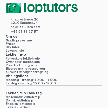
Knabrostræde 20,
1210 København
hej@toptutors.
com
+45 93 83 97 57
Om os
Gratis prøvetime
Priser
Bliv tutor
Løvens hule
Lektiehjælp
Folkeskole lektiehjælp 
Gymnasiet lektiehjælp 
Prøv AI-Tutor gratis
Blog og gratis ressourcer
Kursus i færdighedsregning
Åbningstider
Mandag - fredag: 10:00 - 15:00
Lørdag - søndag: 12:00 - 16:00
Lektiehjælp i alle fag
Matematik lektiehjælp
Dansk lektiehjælp
Engelsk lektiehjælp
Tysk lektiehjælp