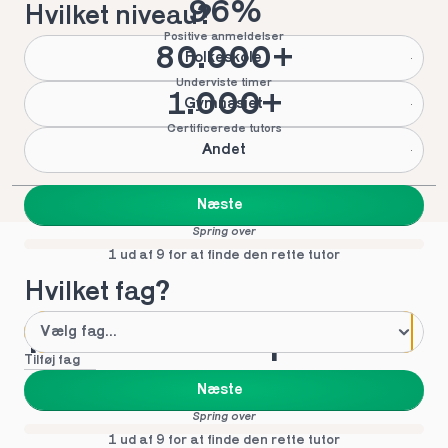
96%
Hvilket niveau?
Positive anmeldelser
80.000+
Folkeskole
Underviste timer
1.000+
Gymnasiet
Certificerede tutors
Andet
Næste
Spring over
1 ud af 9 for at finde den rette tutor
Hvilket fag?
Mød vores top tutors 
Tilføj fag
i Assens
Næste
Spring over
1 ud af 9 for at finde den rette tutor