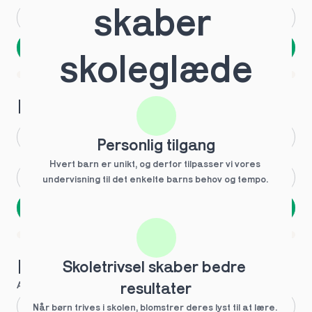
skaber 
Andet
Ved ikke
Næste
skoleglæde
Spring over
1 ud af 9 for at finde den rette tutor
Hvilken årgang?
1.g
3.g
Personlig tilgang
Hvert barn er unikt, og derfor tilpasser vi vores 
2.g
Andet
undervisning til det enkelte barns behov og tempo. 
Næste
Spring over
1 ud af 9 for at finde den rette tutor
Hvilke behov?
Skoletrivsel skaber bedre 
Anbefalet til dig
resultater
Fagligt boost
Når børn trives i skolen, blomstrer deres lyst til at lære. 