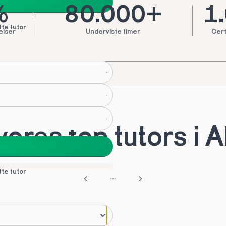
%
80.000+
1
tte tutor
elser
Underviste timer
Cert
ores top tutors i A
tte tutor