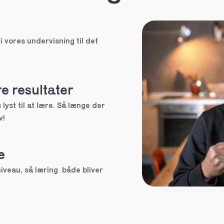
HF
i vores undervisning til det 
EUX
Ved ikke
e resultater
lyst til at lære. Så længe der 
v!
tte tutor
e
3.g
veau, så læring  både bliver 
Andet