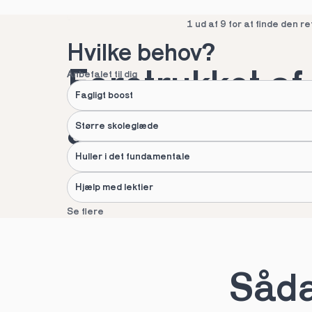
Spring over
1 ud af 9 for at finde den re
Hvilke behov?
Foretrukket af 
Anbefalet til dig
Fagligt boost
af danske fami
Større skoleglæde
Huller i det fundamentale
Hjælp med lektier
Se flere
Næste
Spring over
1 ud af 9 for at finde den re
Sådan
Hvad hedder du?