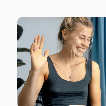
Fornavn
*
Efternav
Næste
Opbevares sikkert - oplysninger d
1 ud af 9 for at finde den re
Hvordan kontakter vi d
Telefon
*
Email
*
Tilmeld nyhedsbrev
Fortsæt
For at booke gratis prøvetime - ingen