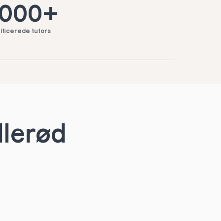
.000+
ificerede tutors
llerød