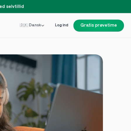
d selvtillid
Select Language
🇩🇰 Dansk
Log ind
Gratis prøvetime