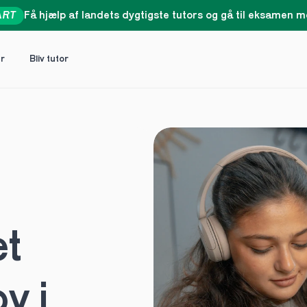
ART
Få hjælp af landets dygtigste tutors og gå til eksamen me
er
Bliv tutor
t 
 i 