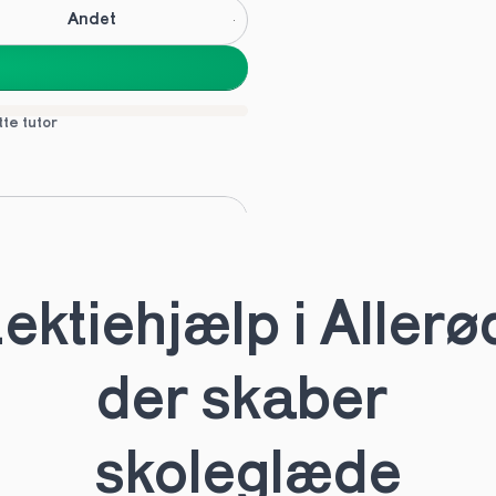
Andet
tte tutor
C
Andet
ektiehjælp i Allerød
tte tutor
der skaber 
skoleglæde
HHX