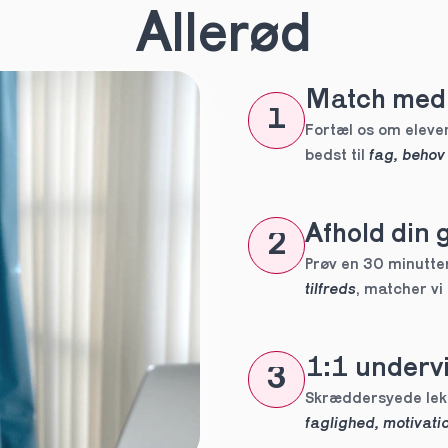
n
*
Allerød
Match med 
eles aldrig
1
tte tutor
Fortæl os om eleven
bedst til 
fag, behov
ig?
Afhold din 
2
Prøv en 30 minutters
tilfreds
, matcher vi
1:1 undervi
3
 forpligtelser
faglighed, motivatio