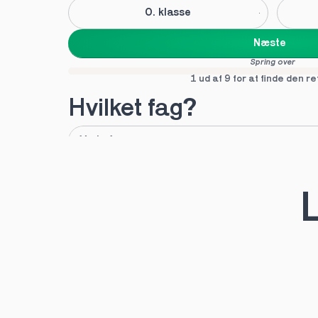
0. klasse
Næste
Spring over
1 ud af 9 for at finde den re
Hvilket fag?
A
B
Tilføj fag
L
Næste
Spring over
1 ud af 9 for at finde den re
Hvilken uddannelse?
STX