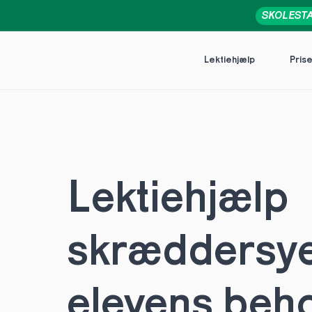
SKOLEST
Lektiehjælp
Pris
Lektiehjælp 
skræddersye
elevens behov