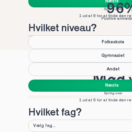
Næste
96
Spring over
1 ud af 9 for at finde den re
Positive anmeld
Hvilket niveau?
Folkeskole
Gymnasiet
Andet
Mød v
Næste
Spring over
1 ud af 9 for at finde den re
Hvilket fag?