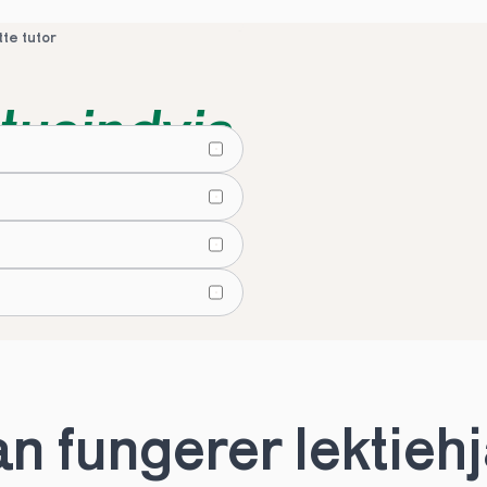
tte tutor
tusindvis
lier
tte tutor
 fungerer lektiehjæ