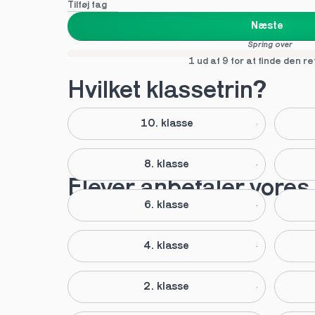
Tilføj fag
Næste
Spring over
1 ud af 9 for at finde den re
Hvilket klassetrin?
10. klasse
8. klasse
Elever anbefaler vores 
6. klasse
4. klasse
2. klasse