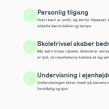
HTX
Personlig tilgang
Hvert barn er unikt, og derfor tilpasser v
IB
enkelte barns behov og tempo. 
Andet
Skoletrivsel skaber bedr
Næste
Når børn trives i skolen, blomstrer deres 
Spring over
er lyst, vil resultaterne komme af sig sel
1 ud af 9 for at finde den re
Hvilken årgang?
Undervisning i øjenhøjd
1.g
Undervisningen bliver mødt på elevens ni
forståelig og sjov.
2.g
Næste