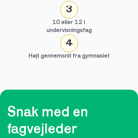
3
10 eller 12 i 
undervisningsfag
4
Højt gennemsnit fra gymnasiet
Snak med en 
fagvejleder