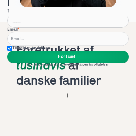
Hvordan kontakter vi dig?
Telefon
*
Email
*
Foretrukket af 
Tilmeld nyhedsbrev
Fortsæt
tusindvis
 af 
For at booke gratis prøvetime - ingen forpligtelser
danske familier