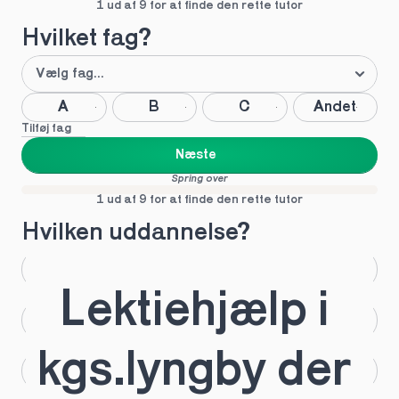
1 ud af 9 for at finde den rette tutor
Hvilket fag?
A
B
C
Andet
Tilføj fag
Næste
Spring over
1 ud af 9 for at finde den rette tutor
Hvilken uddannelse?
STX
HHX
Lektiehjælp i 
HTX
HF
kgs.lyngby der 
IB
EUX