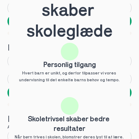
skaber 
Andet
Ved ikke
Næste
skoleglæde
Spring over
1 ud af 9 for at finde den rette tutor
Hvilken årgang?
1.g
3.g
Personlig tilgang
Hvert barn er unikt, og derfor tilpasser vi vores 
2.g
Andet
undervisning til det enkelte barns behov og tempo. 
Næste
Spring over
1 ud af 9 for at finde den rette tutor
Hvilke behov?
Skoletrivsel skaber bedre 
Anbefalet til dig
resultater
Fagligt boost
Når børn trives i skolen, blomstrer deres lyst til at lære. 