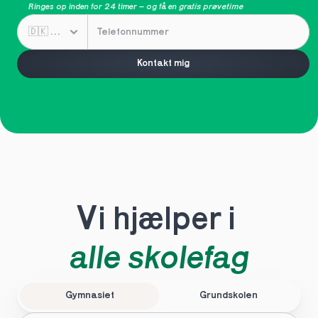
Ringes op inden for 24 timer – og få en 
gratis prøvetime
Kontakt mig
Vi hjælper i 
alle skolefag
Gymnasiet
Grundskolen