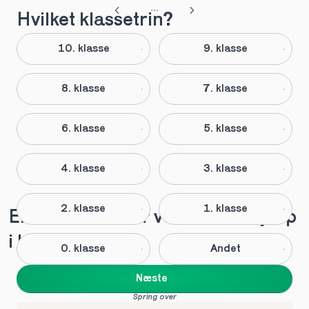
Hvilket klassetrin?
10. klasse
9. klasse
8. klasse
7. klasse
6. klasse
5. klasse
4. klasse
3. klasse
2. klasse
1. klasse
Elever anbefaler vores lektiehjælp 
i kgs.lyngby
0. klasse
Andet
Næste
Spring over