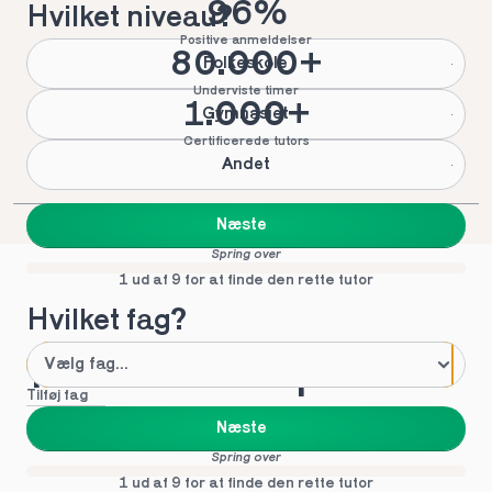
96%
Hvilket niveau?
Positive anmeldelser
80.000+
Folkeskole
Underviste timer
1.000+
Gymnasiet
Certificerede tutors
Andet
Næste
Spring over
1 ud af 9 for at finde den rette tutor
Hvilket fag?
Mød vores top tutors 
Tilføj fag
i kgs.lyngby
Næste
Spring over
1 ud af 9 for at finde den rette tutor