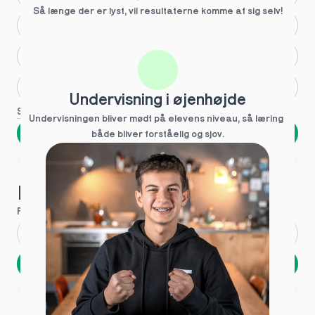
Så længe der er lyst, vil resultaterne komme af sig selv!
Større skoleglæde
Huller i det fundamentale
Hjælp med lektier
Undervisning i øjenhøjde
Se flere
Undervisningen bliver mødt på elevens niveau, så læring  
Næste
både bliver forståelig og sjov.
Spring over
1 ud af 9 for at finde den rette tutor
Hvad hedder du?
Fornavn
*
Efternavn
*
Næste
Opbevares sikkert - oplysninger deles aldrig
1 ud af 9 for at finde den rette tutor