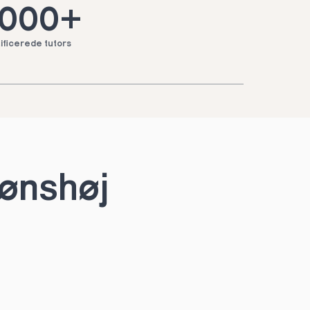
.000+
ificerede tutors
rønshøj