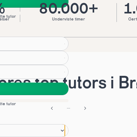
%
80.000+
1
tte tutor
elser
Underviste timer
Cert
res top tutors i B
tte tutor