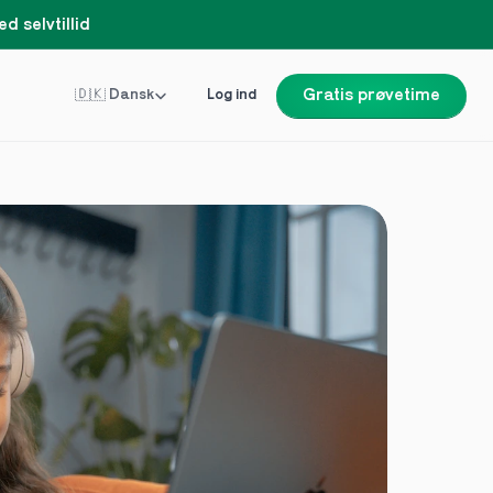
d selvtillid
Select Language
🇩🇰 Dansk
Log ind
Gratis prøvetime