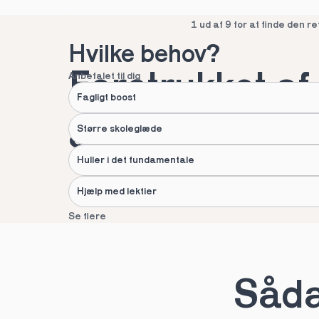
Spring over
1 ud af 9 for at finde den re
Hvilke behov?
Foretrukket af 
Anbefalet til dig
Fagligt boost
af danske fami
Større skoleglæde
Huller i det fundamentale
Hjælp med lektier
Se flere
Næste
Spring over
1 ud af 9 for at finde den re
Sådan
Hvad hedder du?