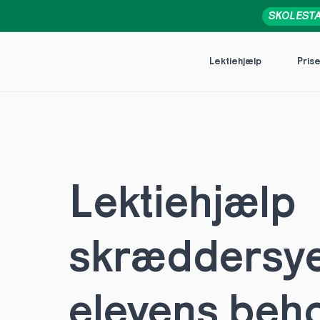
SKOLEST
Lektiehjælp
Pris
Lektiehjælp 
skræddersye
elevens behov