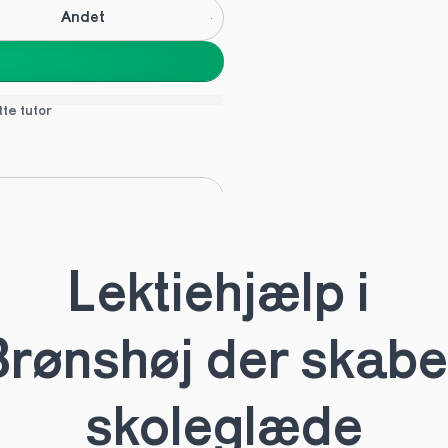
Andet
tte tutor
C
Andet
Lektiehjælp i 
tte tutor
rønshøj der skaber
skoleglæde
HHX