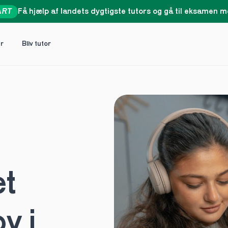
ART
Få hjælp af landets dygtigste tutors og gå til eksamen me
er
Bliv tutor
t 
 i 