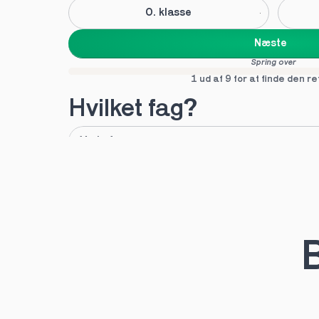
0. klasse
Næste
Spring over
1 ud af 9 for at finde den re
Hvilket fag?
A
B
Tilføj fag
Næste
Spring over
1 ud af 9 for at finde den re
B
Hvilken uddannelse?
STX