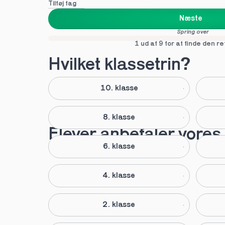
Tilføj fag
Næste
Spring over
1 ud af 9 for at finde den re
Hvilket klassetrin?
10. klasse
8. klasse
Elever anbefaler vores 
6. klasse
4. klasse
2. klasse