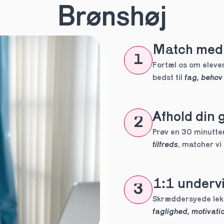
n
*
Brønshøj
Match med 
eles aldrig
1
tte tutor
Fortæl os om eleven
bedst til 
fag, behov
ig?
Afhold din 
2
Prøv en 30 minutters
tilfreds
, matcher vi
1:1 undervi
3
 forpligtelser
faglighed, motivatio