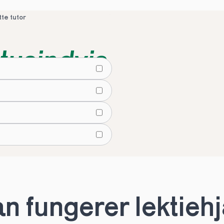
tte tutor
tusindvis
lier
tte tutor
 fungerer lektiehjæ