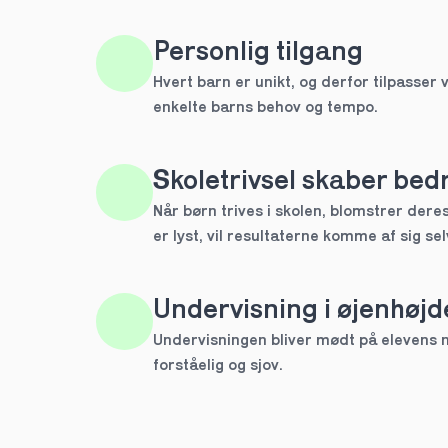
HTX
Personlig tilgang
Hvert barn er unikt, og derfor tilpasser v
IB
enkelte barns behov og tempo. 
Andet
Skoletrivsel skaber bedr
Næste
Når børn trives i skolen, blomstrer deres 
Spring over
er lyst, vil resultaterne komme af sig sel
1 ud af 9 for at finde den re
Hvilken årgang?
Undervisning i øjenhøjd
1.g
Undervisningen bliver mødt på elevens ni
forståelig og sjov.
2.g
Næste