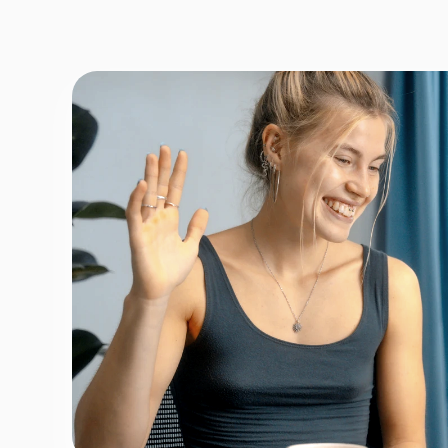
Fornavn
*
Efternav
Næste
Opbevares sikkert - oplysninger d
1 ud af 9 for at finde den re
Hvordan kontakter vi d
Telefon
*
Email
*
Tilmeld nyhedsbrev
Fortsæt
For at booke gratis prøvetime - ingen