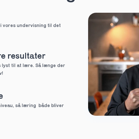
HF
i vores undervisning til det 
EUX
Ved ikke
e resultater
lyst til at lære. Så længe der 
v!
tte tutor
e
3.g
veau, så læring  både bliver 
Andet