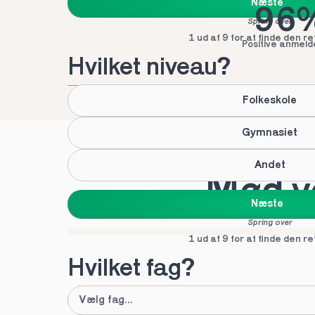
Næste
96
Spring over
1 ud af 9 for at finde den re
Positive anmeld
Hvilket niveau?
Folkeskole
Gymnasiet
Andet
Mød vo
Næste
Spring over
1 ud af 9 for at finde den re
Hvilket fag?