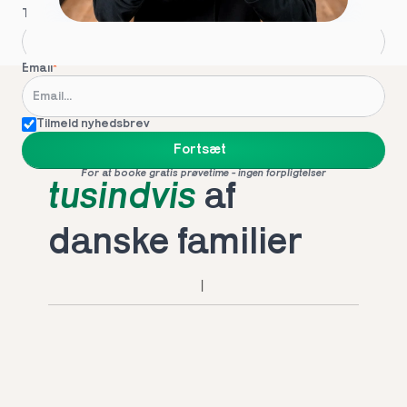
Telefon
*
Email
*
Tilmeld nyhedsbrev
Foretrukket af 
Fortsæt
For at booke gratis prøvetime - ingen forpligtelser
tusindvis
 af 
danske familier