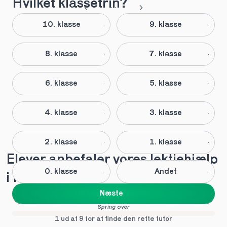
Hvilket klassetrin?
10. klasse
9. klasse
8. klasse
7. klasse
6. klasse
5. klasse
4. klasse
3. klasse
2. klasse
1. klasse
Elever anbefaler vores lektiehjælp 
0. klasse
Andet
i Idræt
Næste
Spring over
1 ud af 9 for at finde den rette tutor