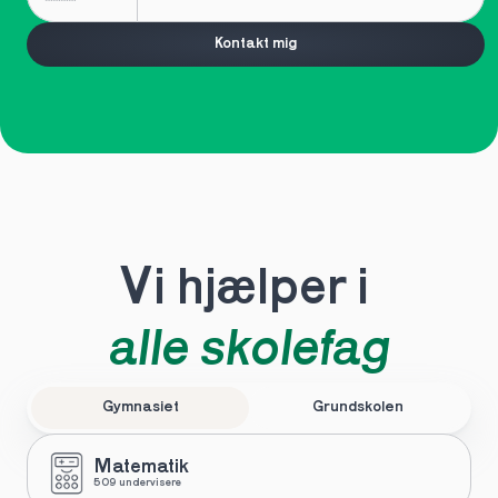
Kontakt mig
Vi hjælper i 
alle skolefag
Gymnasiet
Grundskolen
Matematik
509 undervisere