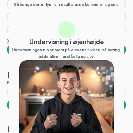
Større skoleglæde
Så længe der er lyst, vil resultaterne komme af sig selv!
Huller i det fundamentale
Hjælp med lektier
Se flere
Undervisning i øjenhøjde
Næste
Undervisningen bliver mødt på elevens niveau, så læring  
både bliver forståelig og sjov.
Spring over
1 ud af 9 for at finde den rette tutor
Hvad hedder du?
Fornavn
*
Efternavn
*
Næste
Opbevares sikkert - oplysninger deles aldrig
1 ud af 9 for at finde den rette tutor
Hvordan kontakter vi dig?