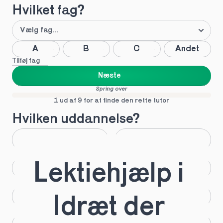
Hvilket fag?
A
B
C
Andet
Tilføj fag
Næste
Spring over
1 ud af 9 for at finde den rette tutor
Hvilken uddannelse?
STX
HHX
Lektiehjælp i 
HTX
HF
IB
EUX
Idræt der 