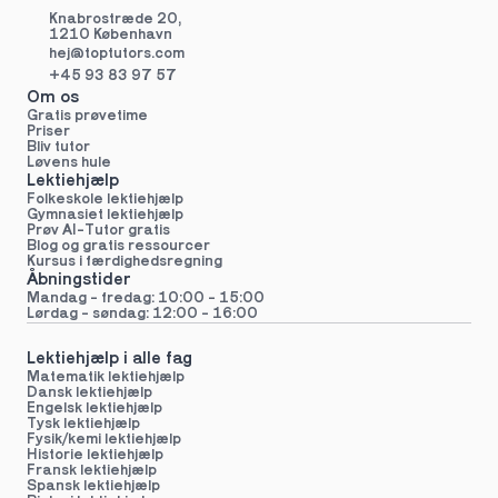
Knabrostræde 20,
1210 København
hej@toptutors.
com
+45 93 83 97 57
Om os
Gratis prøvetime
Priser
Bliv tutor
Løvens hule
Lektiehjælp
Folkeskole lektiehjælp 
Gymnasiet lektiehjælp 
Prøv AI-Tutor gratis
Blog og gratis ressourcer
Kursus i færdighedsregning
Åbningstider
Mandag - fredag: 10:00 - 15:00
Lørdag - søndag: 12:00 - 16:00
Lektiehjælp i alle fag
Matematik lektiehjælp
Dansk lektiehjælp
Engelsk lektiehjælp
Tysk lektiehjælp
Fysik/kemi lektiehjælp
Historie lektiehjælp
Fransk lektiehjælp
Spansk lektiehjælp