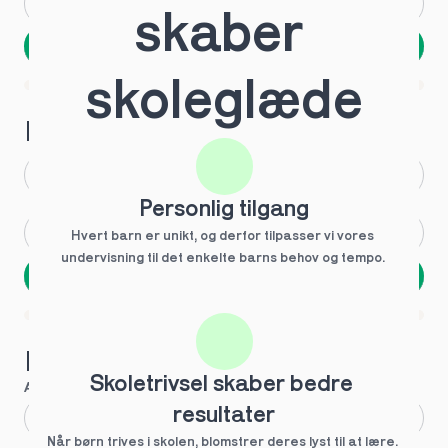
Andet
Ved ikke
skaber 
Næste
Spring over
skoleglæde
1 ud af 9 for at finde den rette tutor
Hvilken årgang?
1.g
3.g
Personlig tilgang
2.g
Andet
Hvert barn er unikt, og derfor tilpasser vi vores 
undervisning til det enkelte barns behov og tempo. 
Næste
Spring over
1 ud af 9 for at finde den rette tutor
Hvilke behov?
Skoletrivsel skaber bedre 
Anbefalet til dig
resultater
Fagligt boost
Når børn trives i skolen, blomstrer deres lyst til at lære. 