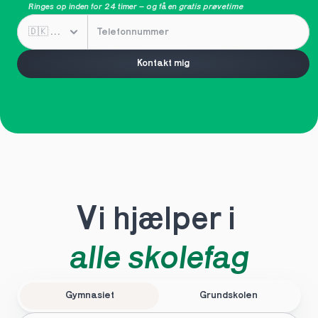
Ringes op inden for 24 timer – og få en 
gratis prøvetime
Kontakt mig
Vi hjælper i 
alle skolefag
Gymnasiet
Grundskolen