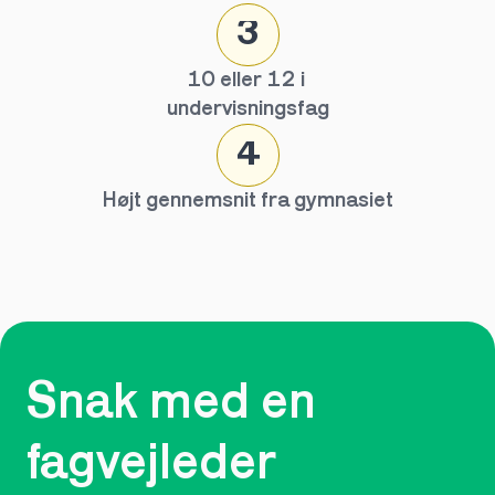
3
10 eller 12 i 
undervisningsfag
4
Højt gennemsnit fra gymnasiet
Snak med en 
fagvejleder