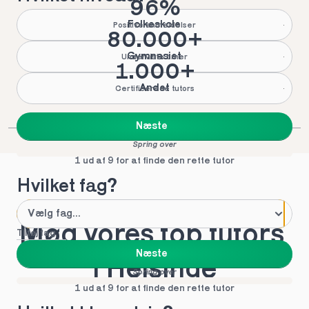
96%
Folkeskole
Positive anmeldelser
80.000+
Gymnasiet
Underviste timer
1.000+
Andet
Certificerede tutors
Næste
Spring over
1 ud af 9 for at finde den rette tutor
Hvilket fag?
Mød vores top tutors 
Tilføj fag
Næste
i Helsinge
Spring over
1 ud af 9 for at finde den rette tutor