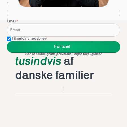
Telefon
*
Email
*
Tilmeld nyhedsbrev
Foretrukket af 
Fortsæt
For at booke gratis prøvetime - ingen forpligtelser
tusindvis
 af 
danske familier