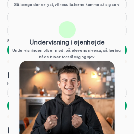
Større skoleglæde
Så længe der er lyst, vil resultaterne komme af sig selv!
Huller i det fundamentale
Hjælp med lektier
Se flere
Undervisning i øjenhøjde
Næste
Undervisningen bliver mødt på elevens niveau, så læring  
både bliver forståelig og sjov.
Spring over
1 ud af 9 for at finde den rette tutor
Hvad hedder du?
Fornavn
*
Efternavn
*
Næste
Opbevares sikkert - oplysninger deles aldrig
1 ud af 9 for at finde den rette tutor
Hvordan kontakter vi dig?