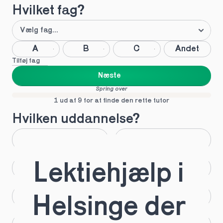
Hvilket fag?
A
B
C
Andet
Tilføj fag
Næste
Spring over
1 ud af 9 for at finde den rette tutor
Hvilken uddannelse?
STX
HHX
Lektiehjælp i 
HTX
HF
IB
EUX
Helsinge der 