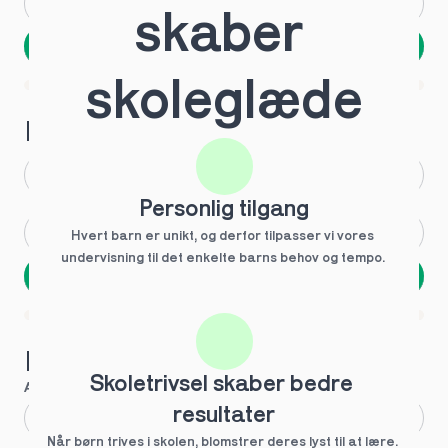
Andet
Ved ikke
skaber 
Næste
Spring over
skoleglæde
1 ud af 9 for at finde den rette tutor
Hvilken årgang?
1.g
3.g
Personlig tilgang
2.g
Andet
Hvert barn er unikt, og derfor tilpasser vi vores 
undervisning til det enkelte barns behov og tempo. 
Næste
Spring over
1 ud af 9 for at finde den rette tutor
Hvilke behov?
Skoletrivsel skaber bedre 
Anbefalet til dig
resultater
Fagligt boost
Når børn trives i skolen, blomstrer deres lyst til at lære. 