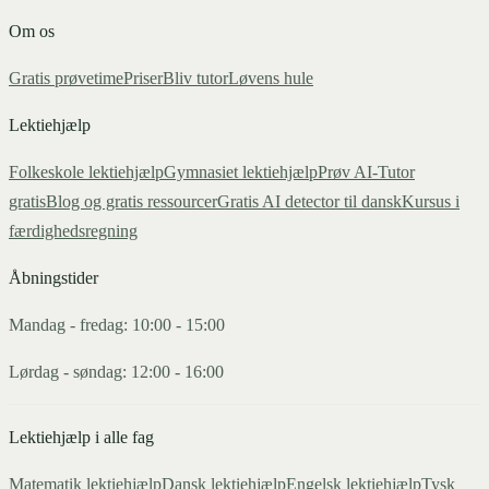
Om os
Gratis prøvetime
Priser
Bliv tutor
Løvens hule
Lektiehjælp
Folkeskole lektiehjælp
Gymnasiet lektiehjælp
Prøv AI-Tutor
gratis
Blog og gratis ressourcer
Gratis AI detector til dansk
Kursus i
færdighedsregning
Åbningstider
Mandag - fredag: 10:00 - 15:00
Lørdag - søndag: 12:00 - 16:00
Lektiehjælp i alle fag
Matematik
lektiehjælp
Dansk
lektiehjælp
Engelsk
lektiehjælp
Tysk