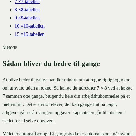
7
×
7-tabellen
8
×
8-tabellen
9
×
9-tabellen
10
×
10-tabellen
15
×
15-tabellen
Metode
Sådan bliver du bedre til gange
At blive bedre til gange handler mindre om at regne rigtigt og mere
om at svare uden at regne. Så længe du udregner 7 × 8 ved at lægge
7 sammen otte gange, bruger du hele din arbejdshukommelse på et
mellemtrin. Det er derfor elever, der kan gange fint på papir,
alligevel går i stå i længere opgaver: kapaciteten går til tabellen i
stedet for til selve opgaven.
Målet er automatisering. Et gangestykke er automatiseret, når svaret