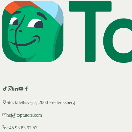
Stockflethsvej 7, 2000 Frederiksberg
hej@toptutors.com
+45 93 83 97 57