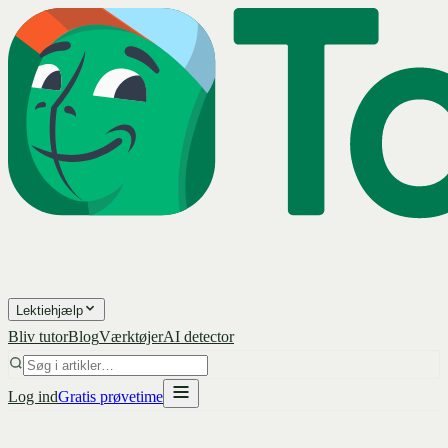
Lektiehjælp
Bliv tutor
Blog
Værktøjer
AI detector
Log ind
Gratis prøvetime