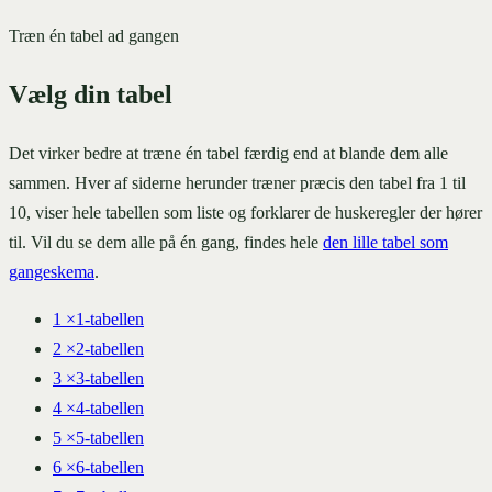
Træn én tabel ad gangen
Vælg din tabel
Det virker bedre at træne én tabel færdig end at blande dem alle
sammen. Hver af siderne herunder træner præcis den tabel fra 1 til
10, viser hele tabellen som liste og forklarer de huskeregler der hører
til. Vil du se dem alle på én gang, findes hele
den lille tabel som
gangeskema
.
1
×
1-tabellen
2
×
2-tabellen
3
×
3-tabellen
4
×
4-tabellen
5
×
5-tabellen
6
×
6-tabellen