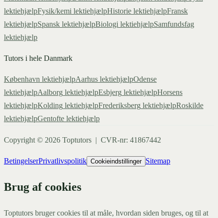
lektiehjælp
Fysik/kemi
lektiehjælp
Historie
lektiehjælp
Fransk
lektiehjælp
Spansk
lektiehjælp
Biologi
lektiehjælp
Samfundsfag
lektiehjælp
Tutors i hele Danmark
København
lektiehjælp
Aarhus
lektiehjælp
Odense
lektiehjælp
Aalborg
lektiehjælp
Esbjerg
lektiehjælp
Horsens
lektiehjælp
Kolding
lektiehjælp
Frederiksberg
lektiehjælp
Roskilde
lektiehjælp
Gentofte
lektiehjælp
Copyright ©
2026
Toptutors | CVR-nr: 41867442
Betingelser
Privatlivspolitik
Sitemap
Cookieindstillinger
Brug af cookies
Toptutors bruger cookies til at måle, hvordan siden bruges, og til at