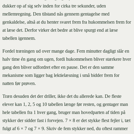
dukker op af sig selv inden for cirka tre sekunder, uden
mellemregning. Den tilstand nås gennem gentagelse med
genkaldelse, altså at du henter svaret frem fra hukommelsen frem for
at læse det. Derfor virker det bedre at blive spurgt end at læse
tabellen igennem.
Fordel træningen ud over mange dage. Fem minutter dagligt slår en
halv time én gang om ugen, fordi hukommelsen bliver stærkere hver
gang den bliver udfordret efter en pause. Det er den samme
mekanisme som ligger bag lektielæsning i små bidder frem for
natten før prøven.
Træn desuden det der driller, ikke det du allerede kan. De fleste
elever kan 1, 2, 5 og 10 tabellen længe før resten, og gentager man
hele tabellen fra 1 hver gang, bruger man hovedparten af tiden på
stykker der sidder fast i forvejen. 7 × 8 er det stykke flest fejler i, tæt
fulgt af 6 × 7 og 7 × 9. Skriv de fem stykker ned, du oftest rammer