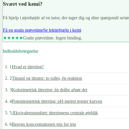
Svært ved kemi?
Få hjælp i øjenhøjde af en tutor, der tager dig og dine spørgsmål seriøs
Få en gratis prøvetime
Se lektiehjælp i kemi
★★★★★
Gratis prøvetime. Ingen binding.
Indholdsfortegnelse
1
Hvad er titrering?
2
Titrand og titrator: to roller, én reaktion
3
Kolorimetrisk titrering: én dråbe afgør det
4
Potentiometrisk titrering: pH-metret tegner kurven
5
Ækvivalenspunktet: titreringens centrale øjeblik
6
Beregn koncentrationen trin for trin