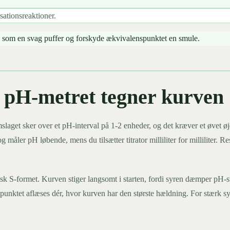
sationsreaktioner.
re som en svag puffer og forskyde ækvivalenspunktet en smule.
: pH-metret tegner kurven
mslaget sker over et pH-interval på 1-2 enheder, og det kræver et øvet øj
ler pH løbende, mens du tilsætter titrator milliliter for milliliter. Resu
stisk S-formet. Kurven stiger langsomt i starten, fordi syren dæmper pH-
spunktet aflæses dér, hvor kurven har den største hældning. For stærk s