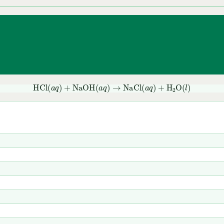
HCl
(
a
q
)
+
NaOH
(
a
q
)
→
NaCl
(
a
q
)
+
H
2
O
(
l
)