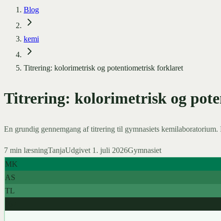
Blog
kemi
Titrering: kolorimetrisk og potentiometrisk forklaret
Titrering: kolorimetrisk og pote
En grundig gennemgang af titrering til gymnasiets kemilaboratorium. 
7
min læsning
Tanja
Udgivet
1. juli 2026
Gymnasiet
MK
AS
TL
967+