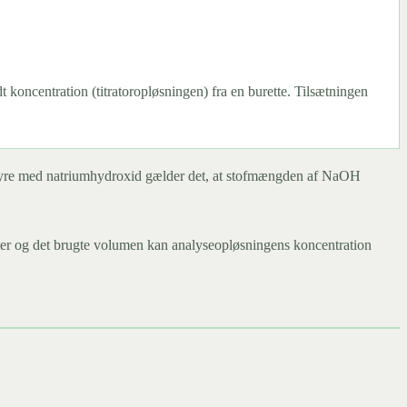
t koncentration (titratoropløsningen) fra en burette. Tilsætningen
 saltsyre med natriumhydroxid gælder det, at stofmængden af NaOH
titer og det brugte volumen kan analyseopløsningens koncentration