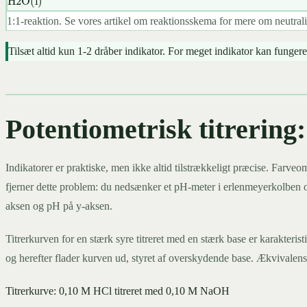
1:1-reaktion. Se vores artikel om reaktionsskema for mere om neutrali
Tilsæt altid kun 1-2 dråber indikator. For meget indikator kan funge
Potentiometrisk titrering
Indikatorer er praktiske, men ikke altid tilstrækkeligt præcise. Farveo
fjerner dette problem: du nedsænker et pH-meter i erlenmeyerkolben og må
aksen og pH på y-aksen.
Titrerkurven for en stærk syre titreret med en stærk base er karakteri
og herefter flader kurven ud, styret af overskydende base. Ækvivalen
Titrerkurve: 0,10 M HCl titreret med 0,10 M NaOH