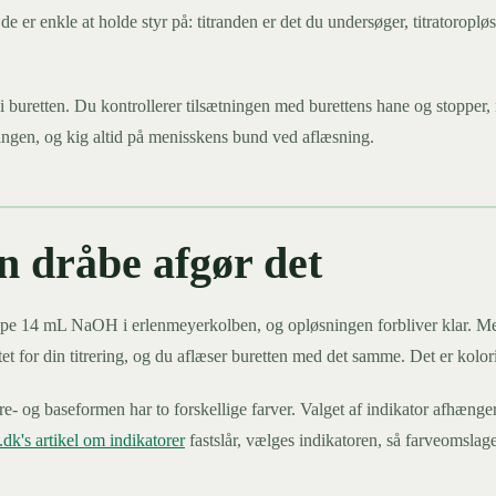
r enkle at holde styr på: titranden er det du undersøger, titratoropløsn
i buretten. Du kontrollerer tilsætningen med burettens hane og stopper,
ningen, og kig altid på menisskens bund ved aflæsning.
én dråbe afgør det
ryppe 14 mL NaOH i erlenmeyerkolben, og opløsningen forbliver klar. Me
 for din titrering, og du aflæser buretten med det samme. Det er kolorime
yre- og baseformen har to forskellige farver. Valget af indikator afhænge
dk's artikel om indikatorer
fastslår, vælges indikatoren, så farveomslaget