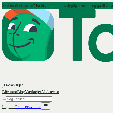
Skal du til eksamen? Få hjælp af landets dygtigste tutors og gå til eks
Lektiehjælp
Bliv tutor
Blog
Værktøjer
AI detector
Log ind
Gratis prøvetime