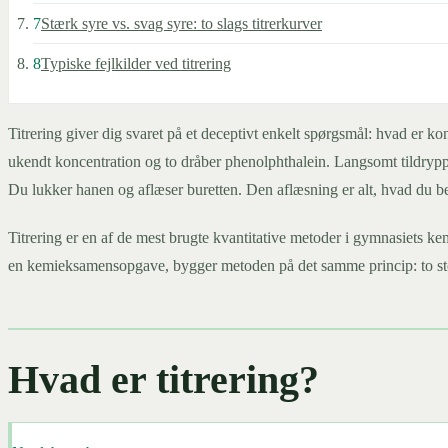
7
Stærk syre vs. svag syre: to slags titrerkurver
8
Typiske fejlkilder ved titrering
Titrering giver dig svaret på et deceptivt enkelt spørgsmål: hvad er 
ukendt koncentration og to dråber phenolphthalein. Langsomt tildrypp
Du lukker hanen og aflæser buretten. Den aflæsning er alt, hvad du be
Titrering er en af de mest brugte kvantitative metoder i gymnasiets k
en kemieksamensopgave, bygger metoden på det samme princip: to stoff
Hvad er titrering?