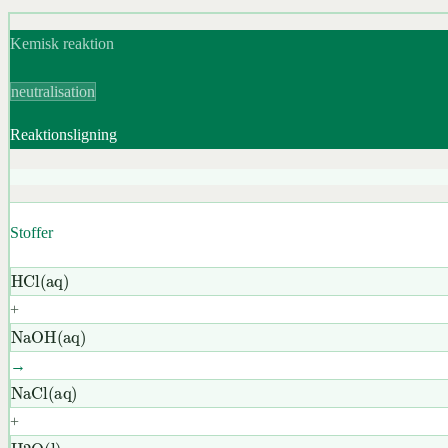
Kemisk reaktion
neutralisation
Reaktionsligning
Stoffer
HCl
(aq)
+
NaOH
(aq)
→
NaCl
(aq)
+
H
2
O
(l)