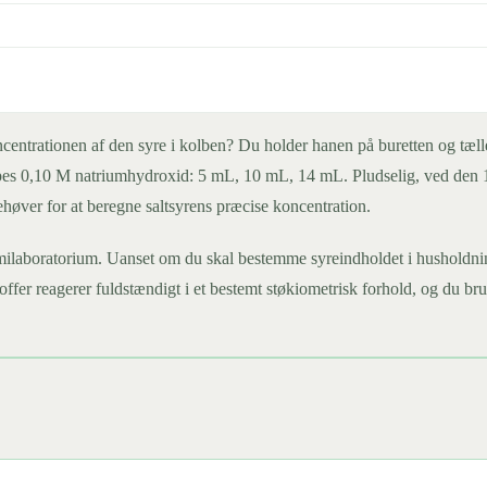
koncentrationen af den syre i kolben? Du holder hanen på buretten og tæ
es 0,10 M natriumhydroxid: 5 mL, 10 mL, 14 mL. Pludselig, ved den 14,8.
høver for at beregne saltsyrens præcise koncentration.
emilaboratorium. Uanset om du skal bestemme syreindholdet i husholdning
er reagerer fuldstændigt i et bestemt støkiometrisk forhold, og du bru