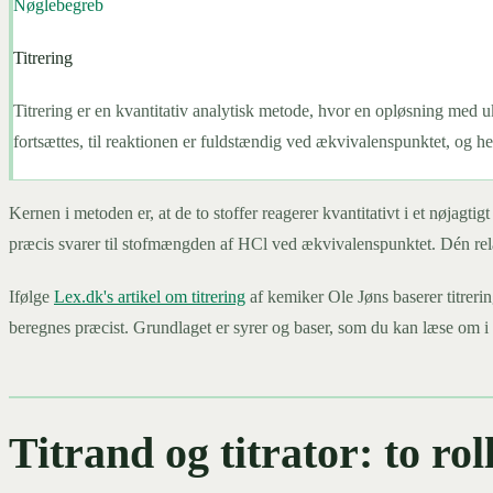
Nøglebegreb
Titrering
Titrering er en kvantitativ analytisk metode, hvor en opløsning med uk
fortsættes, til reaktionen er fuldstændig ved ækvivalenspunktet, og he
Kernen i metoden er, at de to stoffer reagerer kvantitativt i et nøjag
præcis svarer til stofmængden af HCl ved ækvivalenspunktet. Dén rel
Ifølge
Lex.dk's artikel om titrering
af kemiker Ole Jøns baserer titreri
beregnes præcist. Grundlaget er syrer og baser, som du kan læse om i
Titrand og titrator: to rol