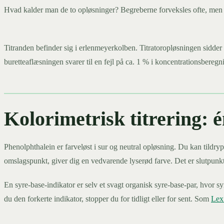
Hvad kalder man de to opløsninger? Begreberne forveksles ofte, men de e
Titranden befinder sig i erlenmeyerkolben. Titratoropløsningen sidder 
buretteaflæsningen svarer til en fejl på ca. 1 % i koncentrationsbereg
Kolorimetrisk titrering: 
Phenolphthalein er farveløst i sur og neutral opløsning. Du kan tild
omslagspunkt, giver dig en vedvarende lyserød farve. Det er slutpunktet
En syre-base-indikator er selv et svagt organisk syre-base-par, hvor s
du den forkerte indikator, stopper du for tidligt eller for sent. Som
Lex.