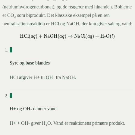
(natriumhydrogencarbonat), og de reagerer med hinanden. Boblerne
er CO₂ som biprodukt. Det klassiske eksempel på en ren
neutralisationsreaktion er HCl og NaOH, der kun giver salt og vand:
1
HCl
(
a
q
)
+
NaOH
(
a
q
)
→
NaCl
(
a
q
)
+
H
2
O
(
l
)
Syre og base blandes
HCl afgiver H+ til OH- fra NaOH.
2
H+ og OH- danner vand
H+ + OH- giver H₂O. Vand er reaktionens primære produkt.