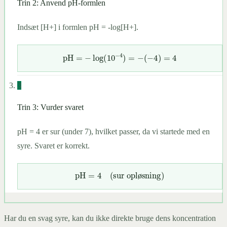
Trin 2: Anvend pH-formlen
Indsæt [H+] i formlen pH = -log[H+].
3
pH
=
−
log
(
10
−
4
)
=
−
(
−
4
)
=
4
Trin 3: Vurder svaret
pH = 4 er sur (under 7), hvilket passer, da vi startede med en
syre. Svaret er korrekt.
ø
ø
ø
pH
=
4
(
sur opløsning
)
ø
Har du en svag syre, kan du ikke direkte bruge dens koncentration
ø