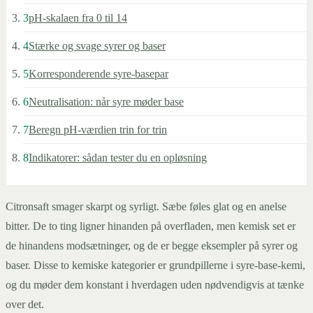
3
pH-skalaen fra 0 til 14
4
Stærke og svage syrer og baser
5
Korresponderende syre-basepar
6
Neutralisation: når syre møder base
7
Beregn pH-værdien trin for trin
8
Indikatorer: sådan tester du en opløsning
Citronsaft smager skarpt og syrligt. Sæbe føles glat og en anelse
bitter. De to ting ligner hinanden på overfladen, men kemisk set er
de hinandens modsætninger, og de er begge eksempler på syrer og
baser. Disse to kemiske kategorier er grundpillerne i syre-base-kemi,
og du møder dem konstant i hverdagen uden nødvendigvis at tænke
over det.