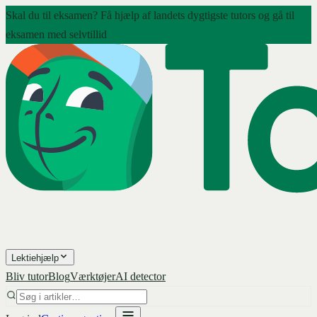
Skal du til eksamen? Få hjælp af landets dygtigste tutors og gå til
eksamen med selvtillid
Lektiehjælp
Bliv tutor
Blog
Værktøjer
AI detector