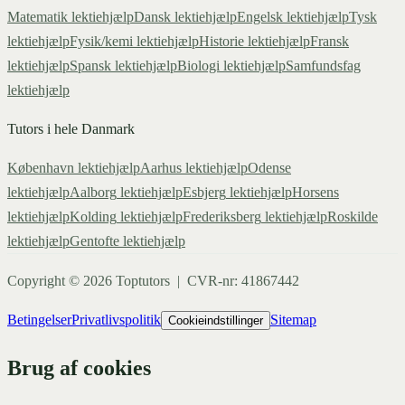
Matematik
lektiehjælp
Dansk
lektiehjælp
Engelsk
lektiehjælp
Tysk
lektiehjælp
Fysik/kemi
lektiehjælp
Historie
lektiehjælp
Fransk
lektiehjælp
Spansk
lektiehjælp
Biologi
lektiehjælp
Samfundsfag
lektiehjælp
Tutors i hele Danmark
København
lektiehjælp
Aarhus
lektiehjælp
Odense
lektiehjælp
Aalborg
lektiehjælp
Esbjerg
lektiehjælp
Horsens
lektiehjælp
Kolding
lektiehjælp
Frederiksberg
lektiehjælp
Roskilde
lektiehjælp
Gentofte
lektiehjælp
Copyright ©
2026
Toptutors | CVR-nr: 41867442
Betingelser
Privatlivspolitik
Sitemap
Cookieindstillinger
Brug af cookies