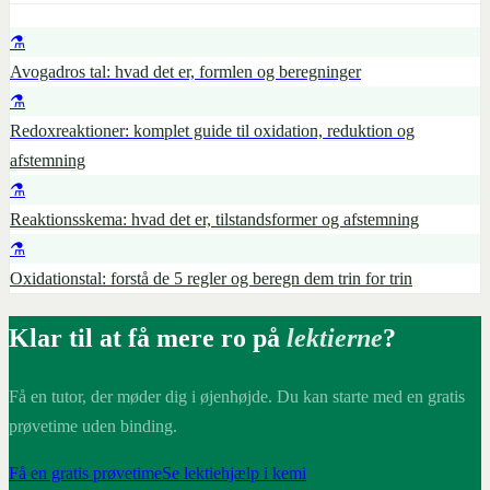
⚗️
Avogadros tal: hvad det er, formlen og beregninger
⚗️
Redoxreaktioner: komplet guide til oxidation, reduktion og
afstemning
⚗️
Reaktionsskema: hvad det er, tilstandsformer og afstemning
⚗️
Oxidationstal: forstå de 5 regler og beregn dem trin for trin
Klar til at få mere ro på
lektierne
?
Få en tutor, der møder dig i øjenhøjde. Du kan starte med en gratis
prøvetime uden binding.
Få en gratis prøvetime
Se lektiehjælp i kemi