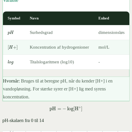
Variable
pH
=
−
log
[
H
+
]
Symbol
Navn
Enhed
p
H
Surhedsgrad
dimensionsløs
[
H
+
]
Koncentration af hydrogenioner
mol/L
l
o
g
Titalslogaritmen (log10)
-
Hvornår:
Bruges til at beregne pH, når du kender [H+] i en
vandopløsning. For stærke syrer er [H+] lig med syrens
koncentration.
3
pH-skalaen fra 0 til 14
pH
=
−
log
[
H
+
]
2