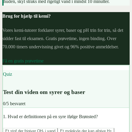
huden, skyl straks med rigeligt vand i mindst 10 minutter.
Brug for hjælp til kemi?
Vores kemi-tutorer forklarer syrer, baser og pH trin for trin, så det
sidder fast til eksamen. Gratis prøvetime, ingen binding. Over
70.000 timers undervisning givet og 96% positive anmeldelser.
Få en gratis prøvetime
Quiz
Test din viden om syrer og baser
0
/
5
besvaret
1
.
Hvad er definitionen på en syre ifølge Brønsted?
Et stof der frigiver OH- i vand
Et molekyle der kan afgive H+