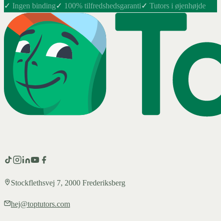
✓
Ingen binding
✓
100% tilfredshedsgaranti
✓
Tutors i øjenhøjde
Stockflethsvej 7, 2000 Frederiksberg
hej@toptutors.com