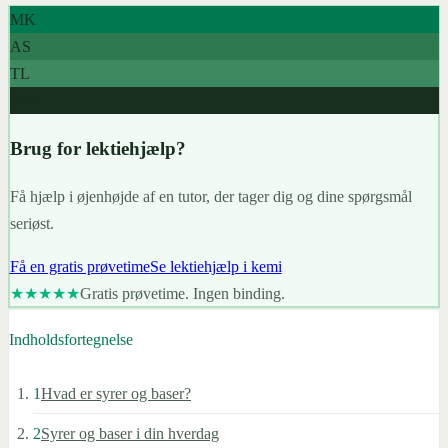
MK
AS
TL
967+
Brug for lektiehjælp?
Få hjælp i øjenhøjde af en tutor, der tager dig og dine spørgsmål
seriøst.
Få en gratis prøvetime
Se lektiehjælp i kemi
★★★★★
Gratis prøvetime. Ingen binding.
Indholdsfortegnelse
1
Hvad er syrer og baser?
2
Syrer og baser i din hverdag