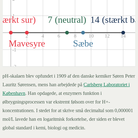
1
stærkt sur)
7 (neutral)
14 (stærkt ba
2
4
6
8
10
12
14
Mavesyre
Sæbe
-1
-2
pH-skalaen blev opfundet i 1909 af den danske kemiker Søren Peter
-3
Lauritz Sørensen, mens han arbejdede på
Carlsberg Laboratoriet i
København
. Han opdagede, at enzymers funktion i
-4
ølbrygningsprocessen var ekstremt følsom over for H+-
koncentrationen. I stedet for at skrive små decimaltal som 0,000001
mol/L lavede han en logaritmisk forkortelse, der siden er blevet
global standard i kemi, biologi og medicin.