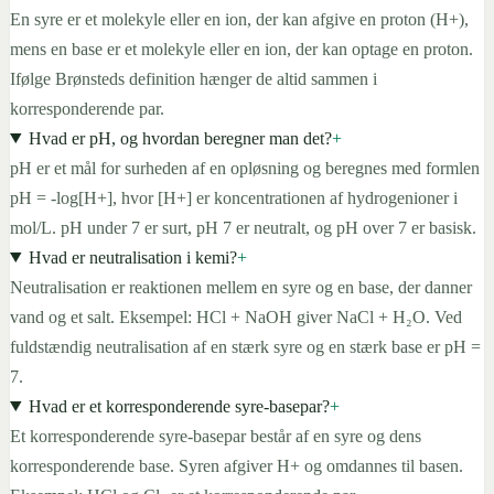
En syre er et molekyle eller en ion, der kan afgive en proton (H+),
mens en base er et molekyle eller en ion, der kan optage en proton.
Ifølge Brønsteds definition hænger de altid sammen i
korresponderende par.
Hvad er pH, og hvordan beregner man det?
+
pH er et mål for surheden af en opløsning og beregnes med formlen
pH = -log[H+], hvor [H+] er koncentrationen af hydrogenioner i
mol/L. pH under 7 er surt, pH 7 er neutralt, og pH over 7 er basisk.
Hvad er neutralisation i kemi?
+
Neutralisation er reaktionen mellem en syre og en base, der danner
vand og et salt. Eksempel: HCl + NaOH giver NaCl + H₂O. Ved
fuldstændig neutralisation af en stærk syre og en stærk base er pH =
7.
Hvad er et korresponderende syre-basepar?
+
Et korresponderende syre-basepar består af en syre og dens
korresponderende base. Syren afgiver H+ og omdannes til basen.