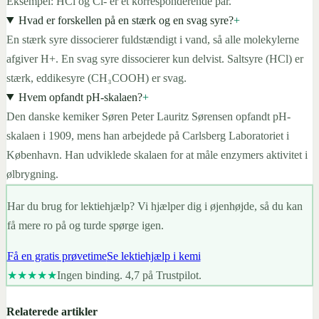
Eksempel: HCl og Cl- er et korresponderende par.
Hvad er forskellen på en stærk og en svag syre?
+
En stærk syre dissocierer fuldstændigt i vand, så alle molekylerne
afgiver H+. En svag syre dissocierer kun delvist. Saltsyre (HCl) er
stærk, eddikesyre (CH₃COOH) er svag.
Hvem opfandt pH-skalaen?
+
Den danske kemiker Søren Peter Lauritz Sørensen opfandt pH-
skalaen i 1909, mens han arbejdede på Carlsberg Laboratoriet i
København. Han udviklede skalaen for at måle enzymers aktivitet i
ølbrygning.
Har du brug for lektiehjælp? Vi hjælper dig i øjenhøjde, så du kan
få mere ro på og turde spørge igen.
Få en gratis prøvetime
Se lektiehjælp i kemi
★★★★★
Ingen binding. 4,7 på Trustpilot.
Relaterede artikler