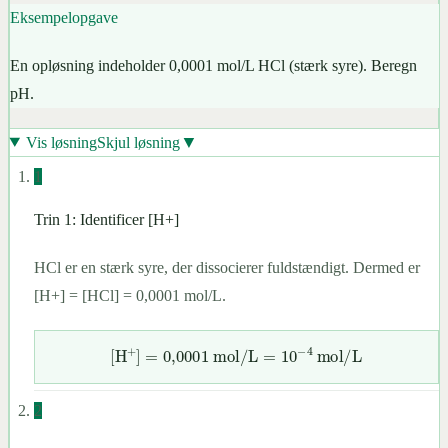
Eksempelopgave
pH
=
−
log
(
0,001
)
=
−
log
(
10
−
3
)
=
−
(
−
3
)
=
3
En opløsning indeholder 0,0001 mol/L HCl (stærk syre). Beregn
pH.
▼
Vis løsning
Skjul løsning
1
Trin 1: Identificer [H+]
HCl er en stærk syre, der dissocierer fuldstændigt. Dermed er
[H+] = [HCl] = 0,0001 mol/L.
2
[
H
+
]
=
0,000
1
mol/L
=
10
−
4
mol/L