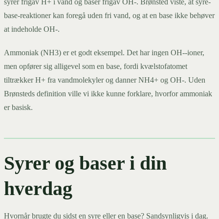
syrer frigav H+ i vand og baser frigav OH-. Brønsted viste, at syre-
base-reaktioner kan foregå uden fri vand, og at en base ikke behøver
at indeholde OH-.
Ammoniak (NH3) er et godt eksempel. Det har ingen OH--ioner,
men opfører sig alligevel som en base, fordi kvælstofatomet
tiltrækker H+ fra vandmolekyler og danner NH4+ og OH-. Uden
Brønsteds definition ville vi ikke kunne forklare, hvorfor ammoniak
er basisk.
Syrer og baser i din
hverdag
Hvornår brugte du sidst en syre eller en base? Sandsynligvis i dag.