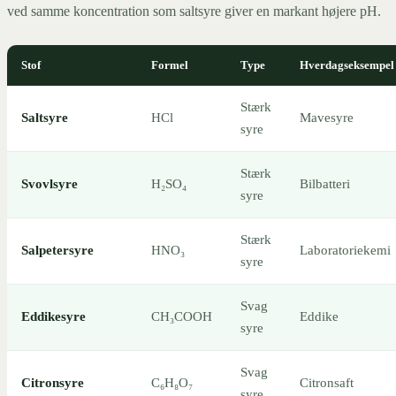
ved samme koncentration som saltsyre giver en markant højere pH.
Stof
Formel
Type
Hverdagseksempel
Stærk
Saltsyre
HCl
Mavesyre
syre
Stærk
Svovlsyre
H₂SO₄
Bilbatteri
syre
Stærk
Salpetersyre
HNO₃
Laboratoriekemi
syre
Svag
Eddikesyre
CH₃COOH
Eddike
syre
Svag
Citronsyre
C₆H₈O₇
Citronsaft
syre