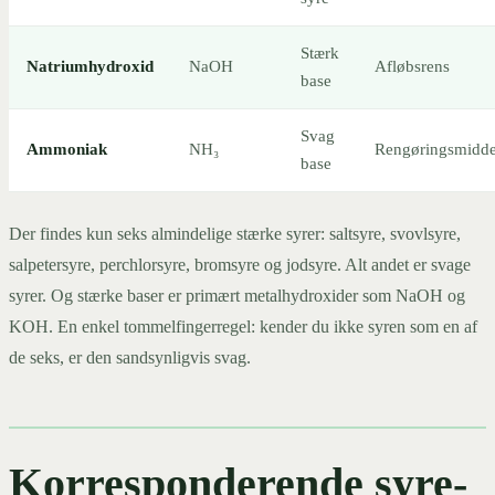
Stærk
Natriumhydroxid
NaOH
Afløbsrens
base
Svag
Ammoniak
NH₃
Rengøringsmidde
base
Der findes kun seks almindelige stærke syrer: saltsyre, svovlsyre,
salpetersyre, perchlorsyre, bromsyre og jodsyre. Alt andet er svage
syrer. Og stærke baser er primært metalhydroxider som NaOH og
KOH. En enkel tommelfingerregel: kender du ikke syren som en af
de seks, er den sandsynligvis svag.
Korresponderende syre-