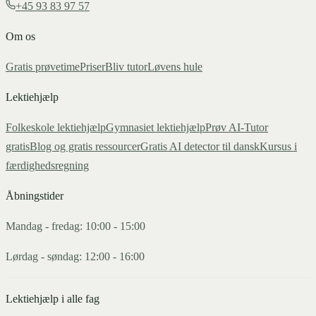
+45 93 83 97 57
Om os
Gratis prøvetime
Priser
Bliv tutor
Løvens hule
Lektiehjælp
Folkeskole lektiehjælp
Gymnasiet lektiehjælp
Prøv AI-Tutor
gratis
Blog og gratis ressourcer
Gratis AI detector til dansk
Kursus i
færdighedsregning
Åbningstider
Mandag - fredag: 10:00 - 15:00
Lørdag - søndag: 12:00 - 16:00
Lektiehjælp i alle fag