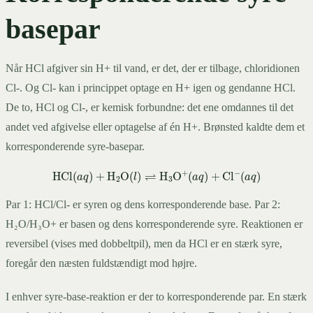
basepar
Når HCl afgiver sin H+ til vand, er det, der er tilbage, chloridionen
Cl-. Og Cl- kan i princippet optage en H+ igen og gendanne HCl.
De to, HCl og Cl-, er kemisk forbundne: det ene omdannes til det
andet ved afgivelse eller optagelse af én H+. Brønsted kaldte dem et
korresponderende syre-basepar.
Par 1: HCl/Cl- er syren og dens korresponderende base. Par 2:
HCl
(
a
q
)
+
H
2
O
(
l
)
⇌
H
3
O
+
(
a
q
)
+
Cl
−
(
a
q
)
H₂O/H₃O+ er basen og dens korresponderende syre. Reaktionen er
reversibel (vises med dobbeltpil), men da HCl er en stærk syre,
foregår den næsten fuldstændigt mod højre.
I enhver syre-base-reaktion er der to korresponderende par. En stærk