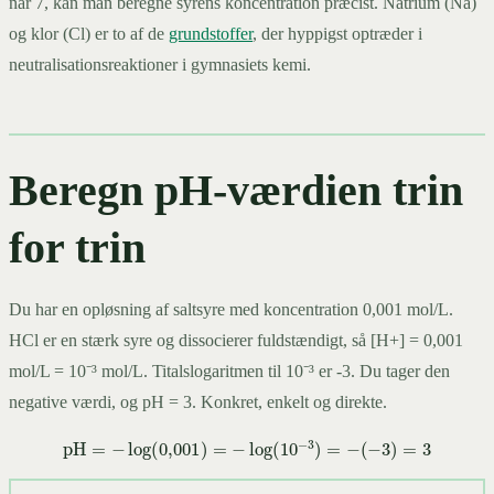
når 7, kan man beregne syrens koncentration præcist. Natrium (Na)
og klor (Cl) er to af de
grundstoffer
, der hyppigst optræder i
neutralisationsreaktioner i gymnasiets kemi.
Beregn pH-værdien trin
for trin
Du har en opløsning af saltsyre med koncentration 0,001 mol/L.
HCl er en stærk syre og dissocierer fuldstændigt, så [H+] = 0,001
mol/L = 10⁻³ mol/L. Titalslogaritmen til 10⁻³ er -3. Du tager den
negative værdi, og pH = 3. Konkret, enkelt og direkte.