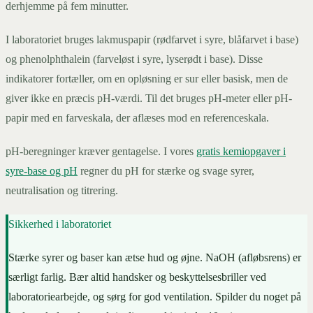
derhjemme på fem minutter.
I laboratoriet bruges lakmuspapir (rødfarvet i syre, blåfarvet i base)
og phenolphthalein (farveløst i syre, lyserødt i base). Disse
indikatorer fortæller, om en opløsning er sur eller basisk, men de
giver ikke en præcis pH-værdi. Til det bruges pH-meter eller pH-
papir med en farveskala, der aflæses mod en referenceskala.
pH-beregninger kræver gentagelse. I vores
gratis kemiopgaver i
syre-base og pH
regner du pH for stærke og svage syrer,
neutralisation og titrering.
Sikkerhed i laboratoriet
Stærke syrer og baser kan ætse hud og øjne. NaOH (afløbsrens) er
særligt farlig. Bær altid handsker og beskyttelsesbriller ved
laboratoriearbejde, og sørg for god ventilation. Spilder du noget på