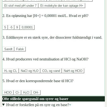
Et stof med pH under 7
Et molekyle der kan optage H+
2
.
En opløsning har [H+] = 0,00001 mol/L. Hvad er pH?
5
-5
9
0,00001
3
.
Eddikesyre er en stærk syre, der dissocierer fuldstændigt i vand.
Sandt
Falsk
4
.
Hvad produceres ved neutralisation af HCl og NaOH?
H₂ og Cl₂
NaCl og H₂O
CO₂ og vand
NaH og HClO
5
.
Hvad er den korresponderende base til HCl?
HClO
Cl-
H₂Cl
OH-
Ofte stillede spørgsmål om syrer og baser
Hvad er forskellen på en syre og en base?
+