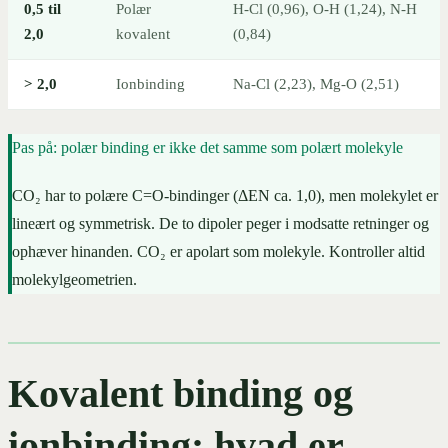
0,5 til
Polær
H-Cl (0,96), O-H (1,24), N-H
2,0
kovalent
(0,84)
> 2,0
Ionbinding
Na-Cl (2,23), Mg-O (2,51)
Pas på: polær binding er ikke det samme som polært molekyle
CO₂ har to polære C=O-bindinger (ΔEN ca. 1,0), men molekylet er
lineært og symmetrisk. De to dipoler peger i modsatte retninger og
ophæver hinanden. CO₂ er apolart som molekyle. Kontroller altid
molekylgeometrien.
Kovalent binding og
ionbinding: hvad er