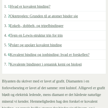
1
Hvad er kovalent binding?
2
Oktetreglen: Grunden til at atomer binder sig
3
Enkelt-, dobbelt- og tripelbindinger
4
Tegn en Lewis-struktur trin for trin
5
Polær og upolær kovalent binding
6
Kovalent binding og ionbinding: hvad er forskellen?
7
Kovalente bindinger i organisk kemi og biologi
Blyanten du skriver med er lavet af grafit. Diamanten i en
forlovelsesring er lavet af det samme: rent kulstof. Alligevel er grafit
blødt og elektrisk ledende, mens diamant er det hårdeste naturlige
mineral vi kender. Hemmeligheden bag den forskel er kovalent