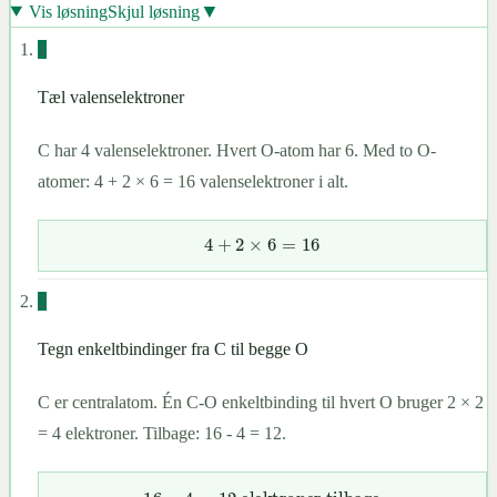
▼
Vis løsning
Skjul løsning
1
Tæl valenselektroner
C har 4 valenselektroner. Hvert O-atom har 6. Med to O-
atomer: 4 + 2 × 6 = 16 valenselektroner i alt.
4
+
2
×
6
=
16
2
Tegn enkeltbindinger fra C til begge O
C er centralatom. Én C-O enkeltbinding til hvert O bruger 2 × 2
= 4 elektroner. Tilbage: 16 - 4 = 12.