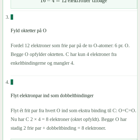
16
−
4
=
12
elektroner tilbage
3
Fyld oktetter på O
Fordel 12 elektroner som frie par på de to O-atomer: 6 pr. O.
Begge O opfylder oktetten. C har kun 4 elektroner fra
enkeltbindingerne og mangler 4.
4
Flyt elektronpar ind som dobbeltbindinger
Flyt ét frit par fra hvert O ind som ekstra binding til C: O=C=O.
Nu har C 2 × 4 = 8 elektroner (oktet opfyldt). Begge O har
stadig 2 frie par + dobbeltbinding = 8 elektroner.