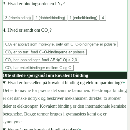
3
.
Hvad er bindingsordenen i N₂?
3 (tripelbinding)
2 (dobbeltbinding)
1 (enkeltbinding)
4
4
.
Hvad er sandt om CO₂?
CO₂ er apolart som molekyle, selv om C=O-bindingerne er polære
CO₂ er polært, fordi C=O-bindingerne er polære
CO₂ har ionbindinger, fordi ΔEN(C-O) > 2,0
CO₂ har enkeltbindinger mellem C og O
Ofte stillede spørgsmål om kovalent binding
Hvad er forskellen på kovalent binding og elektronparbinding?
+
Det er to navne for præcis det samme fænomen. Elektronparbinding
er det danske udtryk og beskriver mekanismen direkte: to atomer
deler et elektronpar. Kovalent binding er den internationale kemiske
betegnelse. Begge termer bruges i gymnasiets kemi og er
synonyme.
Hvornår er en kovalent binding polær?
+