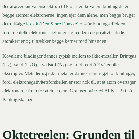
der afgiver sin valenselektron til klor. I en kovalent binding deler
begge atomer elektronerne, ingen ejer dem alene, men begge bruger
dem. Ifølge
lex.dk (Den Store Danske)
opstår bindingseffekten,
fordi de delte elektroner befinder sig mellem de positivt ladede
atomkerner og tiltrækker begge kerner mod hinanden.
Kovalente bindinger dannes typisk mellem to ikke-metaller. Brintgas
(H₂), vand (H₂O), kvælstof (N₂) og kuldioxid (CO₂) er alle
eksempler. Metaller og ikke-metaller danner som regel ionbindinger,
fordi elektronegativitetsforskellen er stor nok til, at ét atom overtager
elektronerne frem for at dele dem. Grænsen går ved ΔEN = 2,0 på
Pauling-skalaen.
Oktetreglen: Grunden til