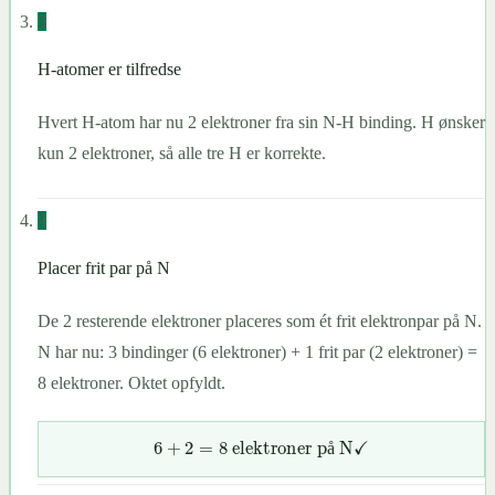
3
H-atomer er tilfredse
Hvert H-atom har nu 2 elektroner fra sin N-H binding. H ønsker
kun 2 elektroner, så alle tre H er korrekte.
4
Placer frit par på N
De 2 resterende elektroner placeres som ét frit elektronpar på N.
N har nu: 3 bindinger (6 elektroner) + 1 frit par (2 elektroner) =
8 elektroner. Oktet opfyldt.
å
6
+
2
=
8
elektroner på N
✓
å