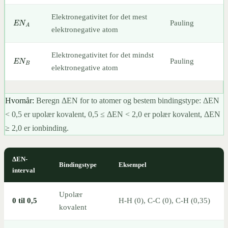
E
N
A
Elektronegativitet for det mest
Pauling
elektronegative atom
E
N
B
Elektronegativitet for det mindst
Pauling
elektronegative atom
Hvornår:
Beregn ΔEN for to atomer og bestem bindingstype: ΔEN
< 0,5 er upolær kovalent, 0,5 ≤ ΔEN < 2,0 er polær kovalent, ΔEN
≥ 2,0 er ionbinding.
ΔEN-
Bindingstype
Eksempel
interval
Upolær
0 til 0,5
H-H (0), C-C (0), C-H (0,35)
kovalent