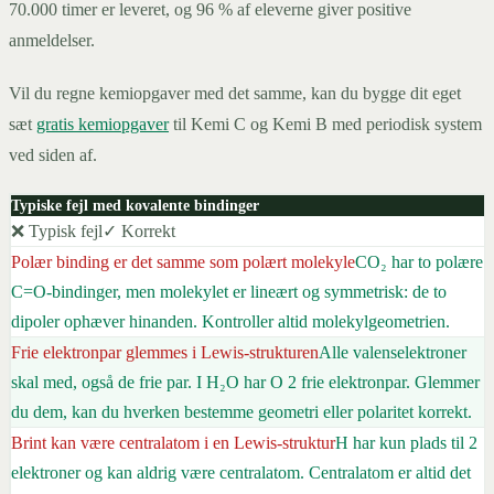
70.000 timer er leveret, og 96 % af eleverne giver positive
anmeldelser.
Vil du regne kemiopgaver med det samme, kan du bygge dit eget
sæt
gratis kemiopgaver
til Kemi C og Kemi B med periodisk system
ved siden af.
Typiske fejl med kovalente bindinger
❌ Typisk fejl
✓ Korrekt
Polær binding er det samme som polært molekyle
CO₂ har to polære
C=O-bindinger, men molekylet er lineært og symmetrisk: de to
dipoler ophæver hinanden. Kontroller altid molekylgeometrien.
Frie elektronpar glemmes i Lewis-strukturen
Alle valenselektroner
skal med, også de frie par. I H₂O har O 2 frie elektronpar. Glemmer
du dem, kan du hverken bestemme geometri eller polaritet korrekt.
Brint kan være centralatom i en Lewis-struktur
H har kun plads til 2
elektroner og kan aldrig være centralatom. Centralatom er altid det