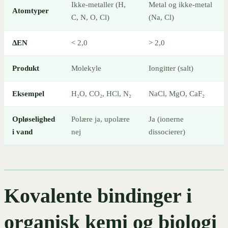
Ikke-metaller (H,
Metal og ikke-metal
Atomtyper
C, N, O, Cl)
(Na, Cl)
ΔEN
< 2,0
> 2,0
Produkt
Molekyle
Iongitter (salt)
Eksempel
H₂O, CO₂, HCl, N₂
NaCl, MgO, CaF₂
Opløselighed
Polære ja, upolære
Ja (ionerne
i vand
nej
dissocierer)
Kovalente bindinger i
organisk kemi og biologi