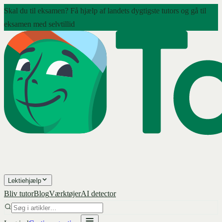
Skal du til eksamen? Få hjælp af landets dygtigste tutors og gå til
eksamen med selvtillid
Lektiehjælp
Bliv tutor
Blog
Værktøjer
AI detector