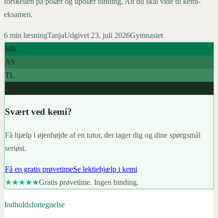
forskellen på polær og upolær binding. Alt du skal vide til kemi-
eksamen.
6
min læsning
Tanja
Udgivet
23. juli 2026
Gymnasiet
MK
AS
TL
967+
Svært ved kemi?
Få hjælp i øjenhøjde af en tutor, der tager dig og dine spørgsmål
seriøst.
Få en gratis prøvetime
Se lektiehjælp i kemi
★★★★★
Gratis prøvetime. Ingen binding.
Indholdsfortegnelse