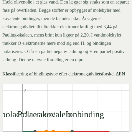
Hæld olivenolie i et glas vand. Den lægger sig straks som en separat
fase på overfladen. Begge stoffer er opbygget af molekyler med
kovalente bindinger, men de blandes ikke. Årsagen er
elektronegativitet: ilt tiltrækker elektroner kraftigt med 3,44 på
Pauling-skalaen, mens brint kun ligger på 2,20. I vandmolekylet
trækker O elektronerne mere mod sig end H, og bindingen
polariseres. O får en partiel negativ ladning og H en partiel positiv
ladning. Denne ujævne fordeling er en dipol.
3
Klassificering af bindingstype efter elektronegativitetsforskel ΔEN
2
1
polaer kovalent
Polaer kovalent
Ionbinding