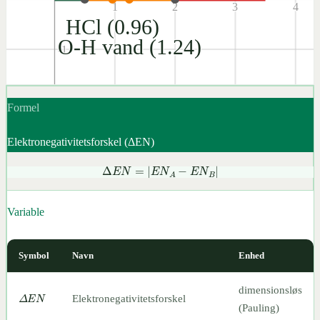
1
2
3
4
HCl (0.96)
O-H vand (1.24)
-1
-2
Formel
Elektronegativitetsforskel (ΔEN)
Δ
E
N
=
|
E
N
A
−
E
N
B
|
Variable
Symbol
Navn
Enhed
dimensionsløs
Δ
E
N
Elektronegativitetsforskel
(Pauling)