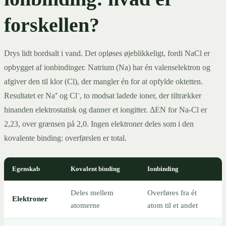
forskellen?
Drys lidt bordsalt i vand. Det opløses øjeblikkeligt, fordi NaCl er
opbygget af ionbindinger. Natrium (Na) har én valenselektron og
afgiver den til klor (Cl), der mangler én for at opfylde oktetten.
Resultatet er Na⁺ og Cl⁻, to modsat ladede ioner, der tiltrækker
hinanden elektrostatisk og danner et iongitter. ΔEN for Na-Cl er
2,23, over grænsen på 2,0. Ingen elektroner deles som i den
kovalente binding: overførslen er total.
Egenskab
Kovalent binding
Ionbinding
Deles mellem
Overføres fra ét
Elektroner
atomerne
atom til et andet