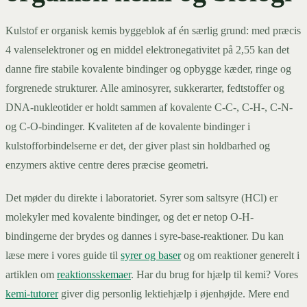
Kulstof er organisk kemis byggeblok af én særlig grund: med præcis
4 valenselektroner og en middel elektronegativitet på 2,55 kan det
danne fire stabile kovalente bindinger og opbygge kæder, ringe og
forgrenede strukturer. Alle aminosyrer, sukkerarter, fedtstoffer og
DNA-nukleotider er holdt sammen af kovalente C-C-, C-H-, C-N-
og C-O-bindinger. Kvaliteten af de kovalente bindinger i
kulstofforbindelserne er det, der giver plast sin holdbarhed og
enzymers aktive centre deres præcise geometri.
Det møder du direkte i laboratoriet. Syrer som saltsyre (HCl) er
molekyler med kovalente bindinger, og det er netop O-H-
bindingerne der brydes og dannes i syre-base-reaktioner. Du kan
læse mere i vores guide til
syrer og baser
og om reaktioner generelt i
artiklen om
reaktionsskemaer
. Har du brug for hjælp til kemi? Vores
kemi-tutorer
giver dig personlig lektiehjælp i øjenhøjde. Mere end