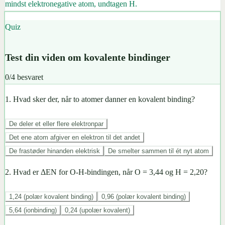
mindst elektronegative atom, undtagen H.
Quiz
Test din viden om kovalente bindinger
0
/
4
besvaret
1
.
Hvad sker der, når to atomer danner en kovalent binding?
De deler et eller flere elektronpar
Det ene atom afgiver en elektron til det andet
De frastøder hinanden elektrisk
De smelter sammen til ét nyt atom
2
.
Hvad er ΔEN for O-H-bindingen, når O = 3,44 og H = 2,20?
1,24 (polær kovalent binding)
0,96 (polær kovalent binding)
5,64 (ionbinding)
0,24 (upolær kovalent)