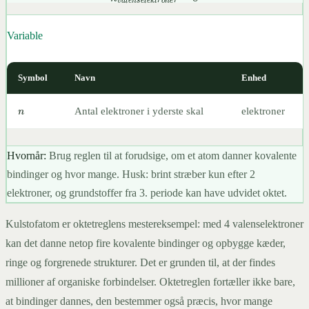
n
v
a
l
e
n
s
e
l
e
k
t
r
o
n
e
r
=
8
Variable
Symbol
Navn
Enhed
n
Antal elektroner i yderste skal
elektroner
Hvornår:
Brug reglen til at forudsige, om et atom danner kovalente
bindinger og hvor mange. Husk: brint stræber kun efter 2
elektroner, og grundstoffer fra 3. periode kan have udvidet oktet.
Kulstofatom er oktetreglens mestereksempel: med 4 valenselektroner
kan det danne netop fire kovalente bindinger og opbygge kæder,
ringe og forgrenede strukturer. Det er grunden til, at der findes
millioner af organiske forbindelser. Oktetreglen fortæller ikke bare,
at bindinger dannes, den bestemmer også præcis, hvor mange