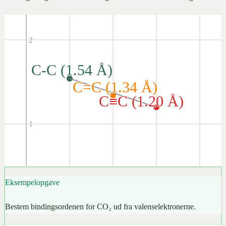
2
C-C (1.54 Å)
C=C (1.34 Å)
C≡C (1.20 Å)
1
Eksempelopgave
Bestem bindingsordenen for CO₂ ud fra valenselektronerne.
1
2
3
4