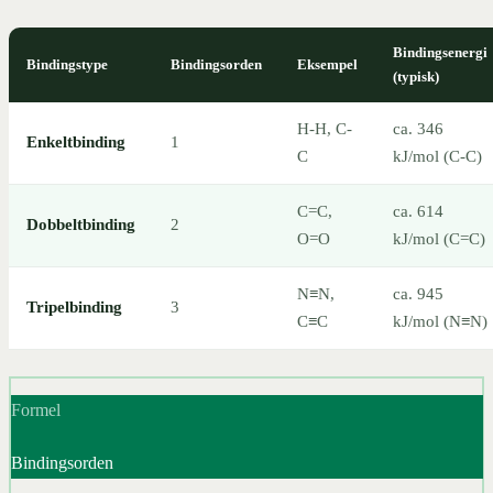
Bindingsenergi
Bindingstype
Bindingsorden
Eksempel
(typisk)
H-H, C-
ca. 346
Enkeltbinding
1
C
kJ/mol (C-C)
C=C,
ca. 614
Dobbeltbinding
2
O=O
kJ/mol (C=C)
N≡N,
ca. 945
Tripelbinding
3
C≡C
kJ/mol (N≡N)
Formel
Bindingsorden