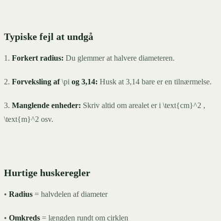
Typiske fejl at undgå
1.
Forkert radius:
Du glemmer at halvere diameteren.
2.
Forveksling af
\pi
og 3,14:
Husk at 3,14 bare er en tilnærmelse.
3.
Manglende enheder:
Skriv altid om arealet er i \text{cm}^2 ,
\text{m}^2 osv.
Hurtige huskeregler
•
Radius
= halvdelen af diameter
•
Omkreds
= længden rundt om cirklen