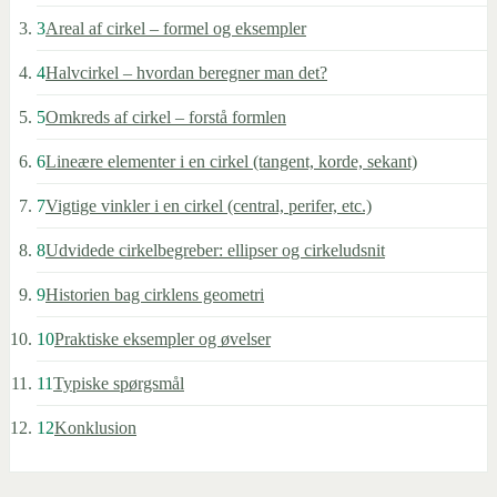
3
Areal af cirkel – formel og eksempler
4
Halvcirkel – hvordan beregner man det?
5
Omkreds af cirkel – forstå formlen
6
Lineære elementer i en cirkel (tangent, korde, sekant)
7
Vigtige vinkler i en cirkel (central, perifer, etc.)
8
Udvidede cirkelbegreber: ellipser og cirkeludsnit
9
Historien bag cirklens geometri
10
Praktiske eksempler og øvelser
11
Typiske spørgsmål
12
Konklusion