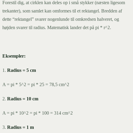
Forestil dig, at cirklen kan deles op i små stykker (næsten ligesom
trekanter), som samlet kan omformes til et rektangel. Bredden af
dette “rektangel” svarer nogenlunde til omkredsen halveret, og
højden svarer til radius. Matematisk lander det på pi * r^2.
Eksempler:
1.
Radius = 5 cm
A = pi * 5^2 = pi * 25 = 78,5 cm^2
2.
Radius = 10 cm
A = pi * 10^2 = pi * 100 = 314 cm^2
3.
Radius = 1 m