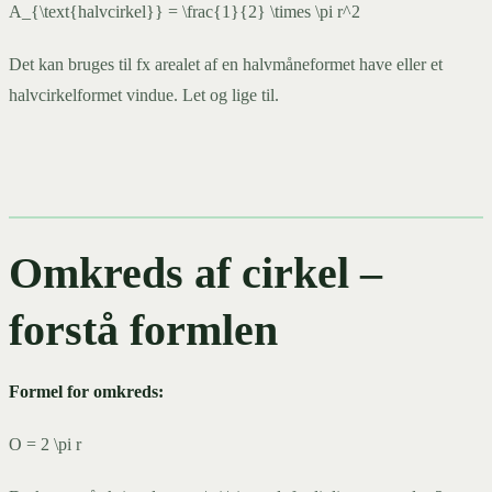
A_{\text{halvcirkel}} = \frac{1}{2} \times \pi r^2
Det kan bruges til fx arealet af en halvmåneformet have eller et
halvcirkelformet vindue. Let og lige til.
Omkreds af cirkel –
forstå formlen
Formel for omkreds:
O = 2 \pi r