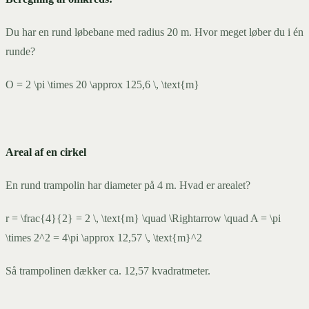
Du har en rund løbebane med radius 20 m. Hvor meget løber du i én
runde?
O = 2 \pi \times 20 \approx 125,6 \, \text{m}
Areal af en cirkel
En rund trampolin har diameter på 4 m. Hvad er arealet?
r = \frac{4}{2} = 2 \, \text{m} \quad \Rightarrow \quad A = \pi
\times 2^2 = 4\pi \approx 12,57 \, \text{m}^2
Så trampolinen dækker ca. 12,57 kvadratmeter.