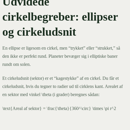
Udvidede
cirkelbegreber: ellipser
og cirkeludsnit
En ellipse er ligesom en cirkel, men “trykket” eller “strukket,” så
den ikke er perfekt rund. Planeter bevæger sig i elliptiske baner
rundt om solen.
Et cirkeludsnit (sektor) er et “kagestykke” af en cirkel. Du får et
cirkeludsnit, hvis du tegner to radier ud til cirklens kant. Arealet af
en sektor med vinkel \theta (i grader) beregnes sådan:
\text{Areal af sektor} = \frac{\theta}{360^\circ} \times \pi r^2