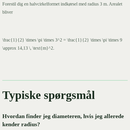
Forestil dig en halvcirkelformet indkørsel med radius 3 m. Arealet
bliver
\frac{1}{2} \times \pi \times 3^2 = \frac{1}{2} \times \pi \times 9
\approx 14,13 \, \text{m}^2.
Typiske spørgsmål
Hvordan finder jeg diameteren, hvis jeg allerede
kender radius?