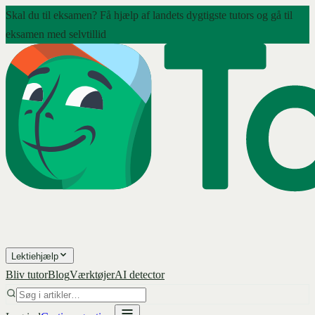
Skal du til eksamen? Få hjælp af landets dygtigste tutors og gå til
eksamen med selvtillid
Lektiehjælp
Bliv tutor
Blog
Værktøjer
AI detector