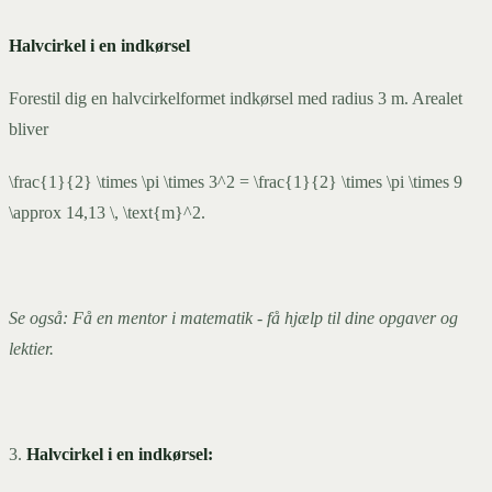
Halvcirkel i en indkørsel
Forestil dig en halvcirkelformet indkørsel med radius 3 m. Arealet
bliver
\frac{1}{2} \times \pi \times 3^2 = \frac{1}{2} \times \pi \times 9
\approx 14,13 \, \text{m}^2.
Se også: Få en mentor i matematik - få hjælp til dine opgaver og
lektier.
3.
Halvcirkel i en indkørsel: