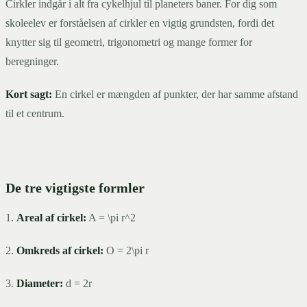
Cirkler indgår i alt fra cykelhjul til planeters baner. For dig som
skoleelev er forståelsen af cirkler en vigtig grundsten, fordi det
knytter sig til geometri, trigonometri og mange former for
beregninger.
Kort sagt:
En cirkel er mængden af punkter, der har samme afstand
til et centrum.
De tre vigtigste formler
1.
Areal af cirkel:
A = \pi r^2
2.
Omkreds af cirkel:
O = 2\pi r
3.
Diameter:
d = 2r