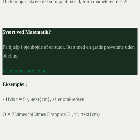
Du kan også skrive det som \pi \times d, fordi diameteren d = 2r.
Svært ved Matematik?
Få hjælp i øjenhøjde af en tutor. Start med en gratis prøvetime uden
binding.
Få en gratis prøvetime
Eksempler:
• Hvis r = 5 \, \text{cm}, så er omkredsen:
O = 2 \times \pi \times 5 \approx 31,4 \, \text{cm}