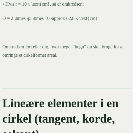
• Hvis r = 10 \, \text{cm}, så er omkredsen:
O = 2 \times \pi \times 10 \approx 62,8 \, \text{cm}
Omkredsen fortæller dig, hvor meget “hegn” du skal bruge for at
omringe et cirkelformet areal.
Lineære elementer i en
cirkel (tangent, korde,