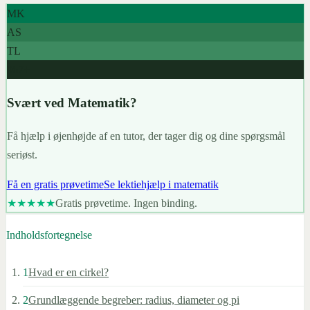
MK
AS
TL
967+
Svært ved Matematik?
Få hjælp i øjenhøjde af en tutor, der tager dig og dine spørgsmål
seriøst.
Få en gratis prøvetime
Se lektiehjælp i matematik
★★★★★
Gratis prøvetime. Ingen binding.
Indholdsfortegnelse
1
Hvad er en cirkel?
2
Grundlæggende begreber: radius, diameter og pi