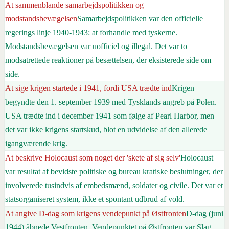
At sammenblande samarbejdspolitikken og
modstandsbevægelsen
Samarbejdspolitikken var den officielle
regerings linje 1940-1943: at forhandle med tyskerne.
Modstandsbevægelsen var uofficiel og illegal. Det var to
modsatrettede reaktioner på besættelsen, der eksisterede side om
side.
At sige krigen startede i 1941, fordi USA trædte ind
Krigen
begyndte den 1. september 1939 med Tysklands angreb på Polen.
USA trædte ind i december 1941 som følge af Pearl Harbor, men
det var ikke krigens startskud, blot en udvidelse af den allerede
igangværende krig.
At beskrive Holocaust som noget der 'skete af sig selv'
Holocaust
var resultat af bevidste politiske og bureau kratiske beslutninger, der
involverede tusindvis af embedsmænd, soldater og civile. Det var et
statsorganiseret system, ikke et spontant udbrud af vold.
At angive D-dag som krigens vendepunkt på Østfronten
D-dag (juni
1944) åbnede Vestfronten. Vendepunktet på Østfronten var Slag