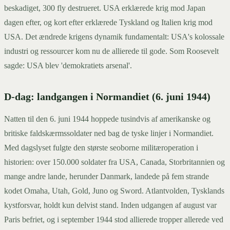
beskadiget, 300 fly destrueret. USA erklærede krig mod Japan
dagen efter, og kort efter erklærede Tyskland og Italien krig mod
USA. Det ændrede krigens dynamik fundamentalt: USA's kolossale
industri og ressourcer kom nu de allierede til gode. Som Roosevelt
sagde: USA blev 'demokratiets arsenal'.
D-dag: landgangen i Normandiet (6. juni 1944)
Natten til den 6. juni 1944 hoppede tusindvis af amerikanske og
britiske faldskærmssoldater ned bag de tyske linjer i Normandiet.
Med dagslyset fulgte den største seoborne militæroperation i
historien: over 150.000 soldater fra USA, Canada, Storbritannien og
mange andre lande, herunder Danmark, landede på fem strande
kodet Omaha, Utah, Gold, Juno og Sword. Atlantvolden, Tysklands
kystforsvar, holdt kun delvist stand. Inden udgangen af august var
Paris befriet, og i september 1944 stod allierede tropper allerede ved