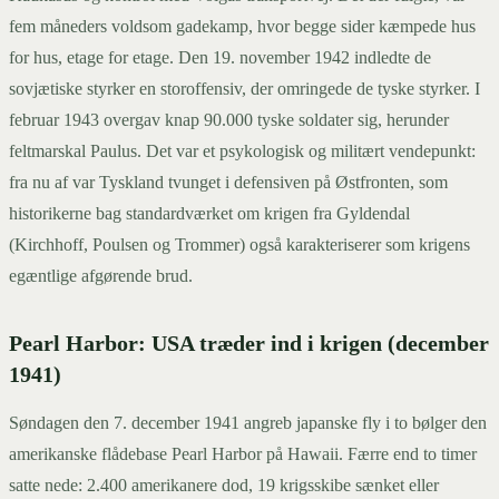
fem måneders voldsom gadekamp, hvor begge sider kæmpede hus
for hus, etage for etage. Den 19. november 1942 indledte de
sovjætiske styrker en storoffensiv, der omringede de tyske styrker. I
februar 1943 overgav knap 90.000 tyske soldater sig, herunder
feltmarskal Paulus. Det var et psykologisk og militært vendepunkt:
fra nu af var Tyskland tvunget i defensiven på Østfronten, som
historikerne bag standardværket om krigen fra Gyldendal
(Kirchhoff, Poulsen og Trommer) også karakteriserer som krigens
egæntlige afgørende brud.
Pearl Harbor: USA træder ind i krigen (december
1941)
Søndagen den 7. december 1941 angreb japanske fly i to bølger den
amerikanske flådebase Pearl Harbor på Hawaii. Færre end to timer
satte nede: 2.400 amerikanere dod, 19 krigsskibe sænket eller