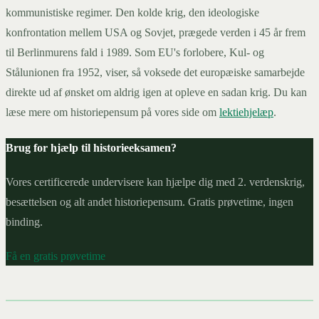
kommunistiske regimer. Den kolde krig, den ideologiske
konfrontation mellem USA og Sovjet, prægede verden i 45 år frem
til Berlinmurens fald i 1989. Som EU's forlobere, Kul- og
Stålunionen fra 1952, viser, så voksede det europæiske samarbejde
direkte ud af ønsket om aldrig igen at opleve en sadan krig. Du kan
læse mere om historiepensum på vores side om
lektiehjelæp
.
Brug for hjælp til historieeksamen?
Vores certificerede undervisere kan hjælpe dig med 2. verdenskrig,
besættelsen og alt andet historiepensum. Gratis prøvetime, ingen
binding.
Få en gratis prøvetime