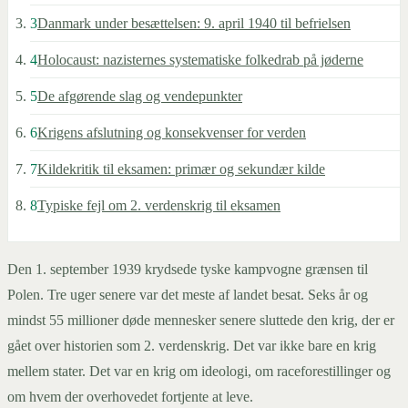
3
Danmark under besættelsen: 9. april 1940 til befrielsen
4
Holocaust: nazisternes systematiske folkedrab på jøderne
5
De afgørende slag og vendepunkter
6
Krigens afslutning og konsekvenser for verden
7
Kildekritik til eksamen: primær og sekundær kilde
8
Typiske fejl om 2. verdenskrig til eksamen
Den 1. september 1939 krydsede tyske kampvogne grænsen til
Polen. Tre uger senere var det meste af landet besat. Seks år og
mindst 55 millioner døde mennesker senere sluttede den krig, der er
gået over historien som 2. verdenskrig. Det var ikke bare en krig
mellem stater. Det var en krig om ideologi, om raceforestillinger og
om hvem der overhovedet fortjente at leve.