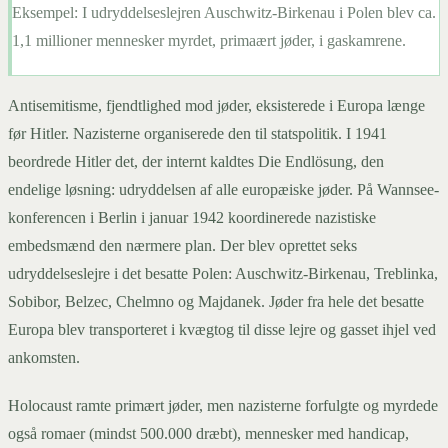
Eksempel:
I udryddelseslejren Auschwitz-Birkenau i Polen blev ca.
1,1 millioner mennesker myrdet, primaært jøder, i gaskamrene.
Antisemitisme, fjendtlighed mod jøder, eksisterede i Europa længe
før Hitler. Nazisterne organiserede den til statspolitik. I 1941
beordrede Hitler det, der internt kaldtes Die Endlösung, den
endelige løsning: udryddelsen af alle europæiske jøder. På Wannsee-
konferencen i Berlin i januar 1942 koordinerede nazistiske
embedsmænd den nærmere plan. Der blev oprettet seks
udryddelseslejre i det besatte Polen: Auschwitz-Birkenau, Treblinka,
Sobibor, Belzec, Chelmno og Majdanek. Jøder fra hele det besatte
Europa blev transporteret i kvægtog til disse lejre og gasset ihjel ved
ankomsten.
Holocaust ramte primært jøder, men nazisterne forfulgte og myrdede
også romaer (mindst 500.000 dræbt), mennesker med handicap,