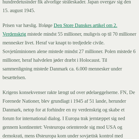
hundredetusinder fik alvorlige stråleskader. Japan overgav sig den
15. august 1945.
Prisen var hæslig. Ifoløge
Den Store Danskes artikel om 2.
Verdenskrig
mistede mindst 55 millioner, muligvis op til 70 millioner
mennesker livet. Heraf var knapt to tredjedele civile.
Sovjetúminionen alene mistede mindst 27 millioner. Polen mistede 6
millioner, heraf halvdelen jøder dræbt i Holocaust. Til
sammenligning mistede Danmark ca. 6.000 mennesker under
besættelsen.
Krigens konsekvenser rakte længt ud over ødelaeggelserne. FN, De
Forenede Nationer, blev grundlagt i 1945 af 51 lande, herunder
Danmark, netop for at forhindre en ny verdenskrig og skabe et
forum for international dialog. I Europa trak jerntæppet sig ned
gennem kontinentet: Vesteuropa orienterede sig mod USA og
demokrati, mens Østeuropa kom under sovjætisk kontrol med