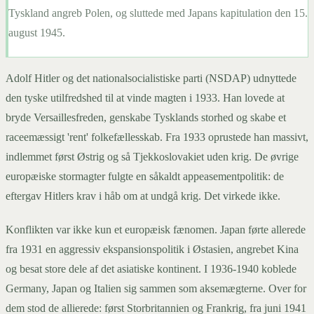
Tyskland angreb Polen, og sluttede med Japans kapitulation den 15.
august 1945.
Adolf Hitler og det nationalsocialistiske parti (NSDAP) udnyttede
den tyske utilfredshed til at vinde magten i 1933. Han lovede at
bryde Versaillesfreden, genskabe Tysklands storhed og skabe et
raceemæssigt 'rent' folkefællesskab. Fra 1933 oprustede han massivt,
indlemmet først Østrig og så Tjekkoslovakiet uden krig. De øvrige
europæiske stormagter fulgte en såkaldt appeasementpolitik: de
eftergav Hitlers krav i håb om at undgå krig. Det virkede ikke.
Konflikten var ikke kun et europæisk fænomen. Japan førte allerede
fra 1931 en aggressiv ekspansionspolitik i Østasien, angrebet Kina
og besat store dele af det asiatiske kontinent. I 1936-1940 koblede
Germany, Japan og Italien sig sammen som aksemægterne. Over for
dem stod de allierede: først Storbritannien og Frankrig, fra juni 1941