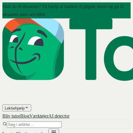
Skal du til eksamen? Få hjælp af landets dygtigste tutors og gå til
eksamen med selvtillid
Lektiehjælp
Bliv tutor
Blog
Værktøjer
AI detector