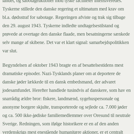
landet, og sabotageaktioner mod tyske faciliteter intensiveredes.
Tyskerne stillede den danske regering et ultimatum med krav om
bl.a. dødsstraf for sabotage. Regeringen afviste og trak sig tilbage
den 29. august 1943. Tyskerne indledte undtagelsestilstand og
prøvede at overtage den danske flaade, men besatningerne sænkede
selv mange af skibene. Det var et klart signal: samarbejdspolitikken
var slut.
Begyndelsen af oktober 1943 bragte en af besattelsestidens mest
dramatiske episoder. Nazi-Tysklands planer om at deportere de
danske jøder lækkede til en dansk embedsmand, der advaret
jodesamfundet. Herefter handlede tusindvis af danskere, som hav en
snarrådig ældre bror: fiskere, landmænd, sygehuspersonale og
anonyme borgere skjulte, transporterede og sejlede ca. 7.000 jøder
og ca. 500 ikke-jødiske familiemedlemmer over Oresund til neutrale
Sverige. Redningen, som ifølge historikere er en af den anden
verdenskrigs mest enestående humanitære aktioner, er et centralt