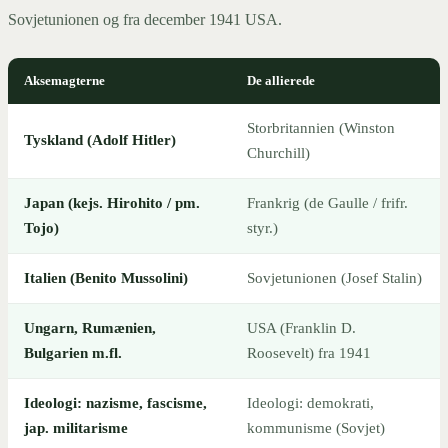
Sovjetunionen og fra december 1941 USA.
Aksemagterne
De allierede
Storbritannien (Winston
Tyskland (Adolf Hitler)
Churchill)
Japan (kejs. Hirohito / pm.
Frankrig (de Gaulle / frifr.
Tojo)
styr.)
Italien (Benito Mussolini)
Sovjetunionen (Josef Stalin)
Ungarn, Rumænien,
USA (Franklin D.
Bulgarien m.fl.
Roosevelt) fra 1941
Ideologi: nazisme, fascisme,
Ideologi: demokrati,
jap. militarisme
kommunisme (Sovjet)