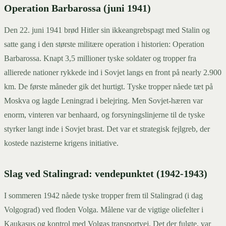
Operation Barbarossa (juni 1941)
Den 22. juni 1941 brød Hitler sin ikkeangrebspagt med Stalin og
satte gang i den største militære operation i historien: Operation
Barbarossa. Knapt 3,5 millioner tyske soldater og tropper fra
allierede nationer rykkede ind i Sovjet langs en front på nearly 2.900
km. De første måneder gik det hurtigt. Tyske tropper nåede tæt på
Moskva og lagde Leningrad i belejring. Men Sovjet-hæren var
enorm, vinteren var benhaard, og forsyningslinjerne til de tyske
styrker langt inde i Sovjet brast. Det var et strategisk fejlgreb, der
kostede nazisterne krigens initiative.
Slag ved Stalingrad: vendepunktet (1942-1943)
I sommeren 1942 nåede tyske tropper frem til Stalingrad (i dag
Volgograd) ved floden Volga. Målene var de vigtige oliefelter i
Kaukasus og kontrol med Volgas transportvej. Det der fulgte, var