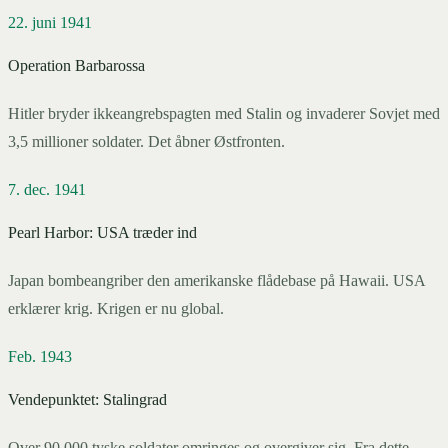
22. juni 1941
Operation Barbarossa
Hitler bryder ikkeangrebspagten med Stalin og invaderer Sovjet med
3,5 millioner soldater. Det åbner Østfronten.
7. dec. 1941
Pearl Harbor: USA træder ind
Japan bombeangriber den amerikanske flådebase på Hawaii. USA
erklærer krig. Krigen er nu global.
Feb. 1943
Vendepunktet: Stalingrad
Over 90.000 tyske soldater omringes og overgiver sig. Fra dette