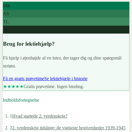
MK
AS
TL
967+
Brug for lektiehjælp?
Få hjælp i øjenhøjde af en tutor, der tager dig og dine spørgsmål
seriøst.
Få en gratis prøvetime
Se lektiehjælp i historie
★★★★★
Gratis prøvetime. Ingen binding.
Indholdsfortegnelse
1
Hvad startede 2. verdenskrig?
2
2. verdenskrig tidslinje: de vigtigste begivenheder 1939-1945