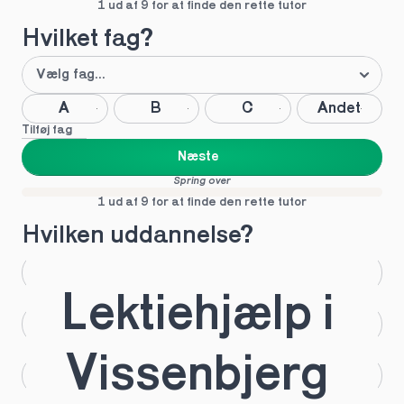
1 ud af 9 for at finde den rette tutor
Hvilket fag?
A
B
C
Andet
Tilføj fag
Næste
Spring over
1 ud af 9 for at finde den rette tutor
Hvilken uddannelse?
STX
HHX
Lektiehjælp i 
HTX
HF
Vissenbjerg 
IB
EUX