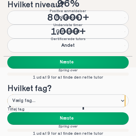
96%
Hvilket niveau?
Positive anmeldelser
80.000+
Folkeskole
Underviste timer
1.000+
Gymnasiet
Certificerede tutors
Andet
Næste
Spring over
1 ud af 9 for at finde den rette tutor
Hvilket fag?
Mød vores top tutors 
Tilføj fag
i Vissenbjerg
Næste
Spring over
1 ud af 9 for at finde den rette tutor