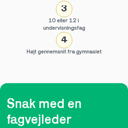
3
10 eller 12 i 
undervisningsfag
4
Højt gennemsnit fra gymnasiet
Snak med en 
fagvejleder