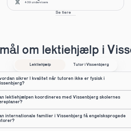
439 undervisere
Se flere
ål om lektiehjælp i Vis
Lektiehjælp
Tutor i Vissenbjerg
vordan sikrer I kvalitet når tutoren ikke er fysisk i 
issenbjerg?
an lektiehjælpen koordineres med Vissenbjerg skolernes 
æreplaner?
an internationale familier i Vissenbjerg få engelsksprogede 
utorer?