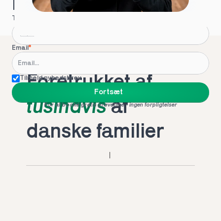
Hvordan kontakter vi dig?
Telefon
*
Email
*
Foretrukket af 
Tilmeld nyhedsbrev
Fortsæt
tusindvis
 af 
For at booke gratis prøvetime - ingen forpligtelser
danske familier