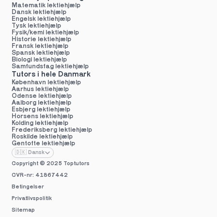
Matematik lektiehjælp
Dansk lektiehjælp
Engelsk lektiehjælp
Tysk lektiehjælp
Fysik/kemi lektiehjælp
Historie lektiehjælp
Fransk lektiehjælp
Spansk lektiehjælp
Biologi lektiehjælp
Samfundsfag lektiehjælp
Tutors i hele Danmark
København lektiehjælp
Aarhus lektiehjælp
Odense lektiehjælp
Aalborg lektiehjælp
Esbjerg lektiehjælp
Horsens lektiehjælp
Kolding lektiehjælp
Frederiksberg lektiehjælp
Roskilde lektiehjælp
Gentofte lektiehjælp
Select Language
🇩🇰 Dansk
Copyright © 2025 
Toptutors
CVR-nr: 41867442
Betingelser
Privatlivspolitik
Sitemap