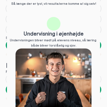
Så længe der er lyst, vil resultaterne komme af sig selv!
Større skoleglæde
Huller i det fundamentale
Hjælp med lektier
Undervisning i øjenhøjde
Se flere
Undervisningen bliver mødt på elevens niveau, så læring  
Næste
både bliver forståelig og sjov.
Spring over
1 ud af 9 for at finde den rette tutor
Hvad hedder du?
Fornavn
*
Efternavn
*
Næste
Opbevares sikkert - oplysninger deles aldrig
1 ud af 9 for at finde den rette tutor