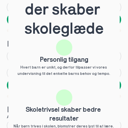
der skaber 
Andet
Ved ikke
Næste
skoleglæde
Spring over
1 ud af 9 for at finde den rette tutor
Hvilken årgang?
1.g
3.g
Personlig tilgang
Hvert barn er unikt, og derfor tilpasser vi vores 
2.g
Andet
undervisning til det enkelte barns behov og tempo. 
Næste
Spring over
1 ud af 9 for at finde den rette tutor
Hvilke behov?
Skoletrivsel skaber bedre 
Anbefalet til dig
resultater
Fagligt boost
Når børn trives i skolen, blomstrer deres lyst til at lære. 