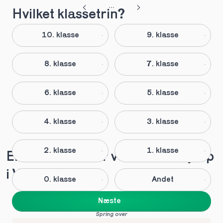
Hvilket klassetrin?
10. klasse
9. klasse
8. klasse
7. klasse
6. klasse
5. klasse
4. klasse
3. klasse
2. klasse
1. klasse
Elever anbefaler vores lektiehjælp 
i Vissenbjerg
0. klasse
Andet
Næste
Spring over