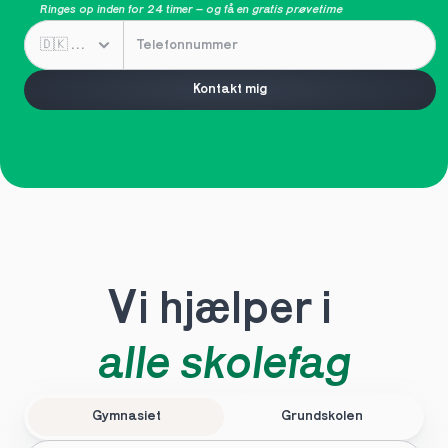
Ringes op inden for 24 timer – og få en 
gratis prøvetime
Kontakt mig
Vi hjælper i 
alle skolefag
Gymnasiet
Grundskolen