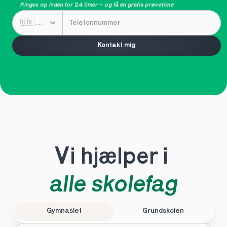
Ringes op inden for 24 timer – og få en 
gratis prøvetime
Kontakt mig
Vi hjælper i 
alle skolefag
Gymnasiet
Grundskolen