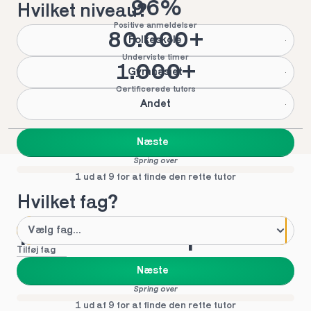
96%
Hvilket niveau?
Positive anmeldelser
80.000+
Folkeskole
Underviste timer
1.000+
Gymnasiet
Certificerede tutors
Andet
Næste
Spring over
1 ud af 9 for at finde den rette tutor
Hvilket fag?
Mød vores top tutors 
Tilføj fag
i Vestbirk
Næste
Spring over
1 ud af 9 for at finde den rette tutor