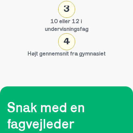
3
10 eller 12 i 
undervisningsfag
4
Højt gennemsnit fra gymnasiet
Snak med en 
fagvejleder