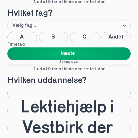
1 ud af 9 for at finde den rette tutor
Hvilket fag?
A
B
C
Andet
Tilføj fag
Næste
Spring over
1 ud af 9 for at finde den rette tutor
Hvilken uddannelse?
STX
HHX
Lektiehjælp i 
HTX
HF
Vestbirk der 
IB
EUX