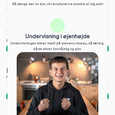
Så længe der er lyst, vil resultaterne komme af sig selv!
Større skoleglæde
Huller i det fundamentale
Hjælp med lektier
Undervisning i øjenhøjde
Se flere
Undervisningen bliver mødt på elevens niveau, så læring  
Næste
både bliver forståelig og sjov.
Spring over
1 ud af 9 for at finde den rette tutor
Hvad hedder du?
Fornavn
*
Efternavn
*
Næste
Opbevares sikkert - oplysninger deles aldrig
1 ud af 9 for at finde den rette tutor