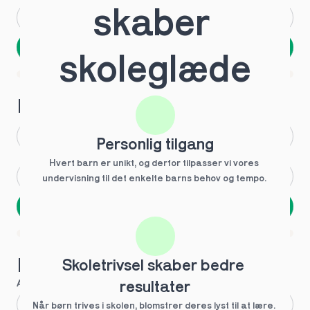
skaber 
Andet
Ved ikke
Næste
skoleglæde
Spring over
1 ud af 9 for at finde den rette tutor
Hvilken årgang?
1.g
3.g
Personlig tilgang
Hvert barn er unikt, og derfor tilpasser vi vores 
2.g
Andet
undervisning til det enkelte barns behov og tempo. 
Næste
Spring over
1 ud af 9 for at finde den rette tutor
Hvilke behov?
Skoletrivsel skaber bedre 
Anbefalet til dig
resultater
Fagligt boost
Når børn trives i skolen, blomstrer deres lyst til at lære. 