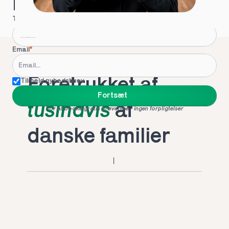
Hvordan kontakter vi dig?
Telefon
*
Email
*
Foretrukket af 
Tilmeld nyhedsbrev
Fortsæt
tusindvis
 af 
For at booke gratis prøvetime - ingen forpligtelser
danske familier