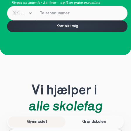
Ringes op inden for 24 timer – og få en 
gratis prøvetime
Kontakt mig
Vi hjælper i 
alle skolefag
Gymnasiet
Grundskolen