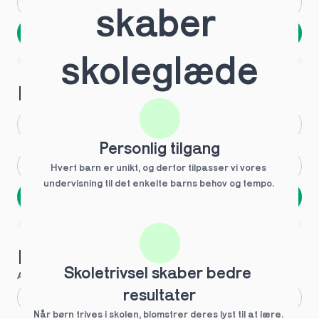
Andet
Ved ikke
skaber 
Næste
Spring over
skoleglæde
1 ud af 9 for at finde den rette tutor
Hvilken årgang?
1.g
3.g
Personlig tilgang
2.g
Andet
Hvert barn er unikt, og derfor tilpasser vi vores 
undervisning til det enkelte barns behov og tempo. 
Næste
Spring over
1 ud af 9 for at finde den rette tutor
Hvilke behov?
Skoletrivsel skaber bedre 
Anbefalet til dig
resultater
Fagligt boost
Når børn trives i skolen, blomstrer deres lyst til at lære. 