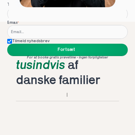
Telefon
*
Email
*
Tilmeld nyhedsbrev
Foretrukket af 
Fortsæt
For at booke gratis prøvetime - ingen forpligtelser
tusindvis
 af 
danske familier