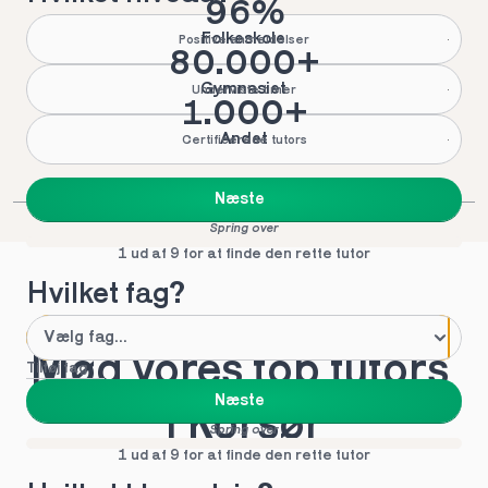
96%
Folkeskole
Positive anmeldelser
80.000+
Gymnasiet
Underviste timer
1.000+
Andet
Certificerede tutors
Næste
Spring over
1 ud af 9 for at finde den rette tutor
Hvilket fag?
Mød vores top tutors 
Tilføj fag
Næste
i Korsør
Spring over
1 ud af 9 for at finde den rette tutor