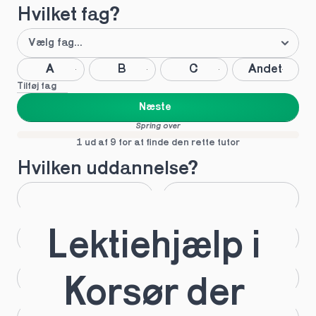
Hvilket fag?
A
B
C
Andet
Tilføj fag
Næste
Spring over
1 ud af 9 for at finde den rette tutor
Hvilken uddannelse?
STX
HHX
Lektiehjælp i 
HTX
HF
IB
EUX
Korsør der 