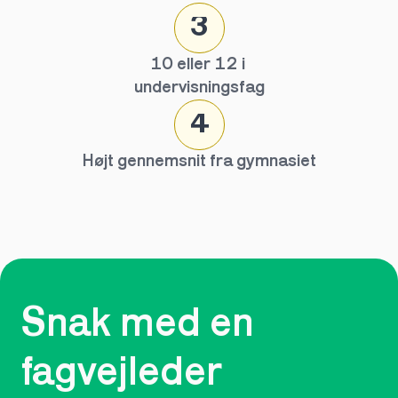
3
10 eller 12 i 
undervisningsfag
4
Højt gennemsnit fra gymnasiet
Snak med en 
fagvejleder