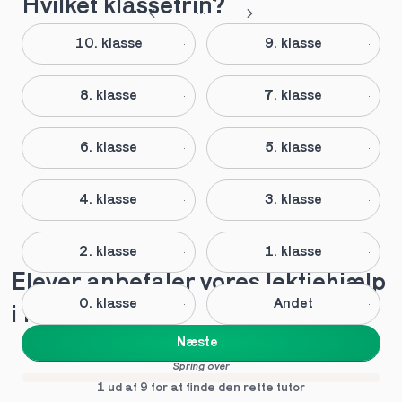
Hvilket klassetrin?
10. klasse
9. klasse
8. klasse
7. klasse
6. klasse
5. klasse
4. klasse
3. klasse
2. klasse
1. klasse
Elever anbefaler vores lektiehjælp 
0. klasse
Andet
i Korsør
Næste
Spring over
1 ud af 9 for at finde den rette tutor