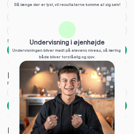
Større skoleglæde
Så længe der er lyst, vil resultaterne komme af sig selv!
Huller i det fundamentale
Hjælp med lektier
Se flere
Undervisning i øjenhøjde
Næste
Undervisningen bliver mødt på elevens niveau, så læring  
både bliver forståelig og sjov.
Spring over
1 ud af 9 for at finde den rette tutor
Hvad hedder du?
Fornavn
*
Efternavn
*
Næste
Opbevares sikkert - oplysninger deles aldrig
1 ud af 9 for at finde den rette tutor
Hvordan kontakter vi dig?