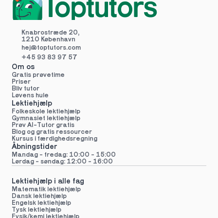
Knabrostræde 20,
1210 København
hej@toptutors.
com
+45 93 83 97 57
Om os
Gratis prøvetime
Priser
Bliv tutor
Løvens hule
Lektiehjælp
Folkeskole lektiehjælp 
Gymnasiet lektiehjælp 
Prøv AI-Tutor gratis
Blog og gratis ressourcer
Kursus i færdighedsregning
Åbningstider
Mandag - fredag: 10:00 - 15:00
Lørdag - søndag: 12:00 - 16:00
Lektiehjælp i alle fag
Matematik lektiehjælp
Dansk lektiehjælp
Engelsk lektiehjælp
Tysk lektiehjælp
Fysik/kemi lektiehjælp