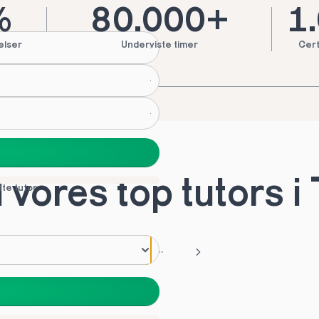
%
80.000+
1
elser
Underviste timer
Cert
vores top tutors i
tte tutor