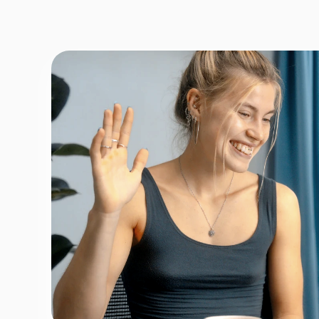
Næste
Opbevares sikkert - oplysninger d
1 ud af 9 for at finde den re
Hvordan kontakter vi d
Telefon
*
Email
*
Tilmeld nyhedsbrev
Fortsæt
For at booke gratis prøvetime - ingen