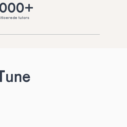
.000+
ificerede tutors
 Tune