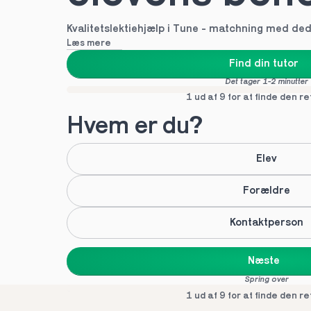
Kvalitetslektiehjælp i Tune - matchning med ded
Læs mere
Find din tutor
Det tager 1-2 minutter
1 ud af 9 for at finde den re
Hvem er du?
Elev
Forældre
Kontaktperson
Næste
Spring over
1 ud af 9 for at finde den re