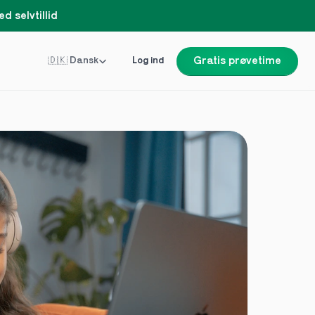
d selvtillid
Select Language
🇩🇰 Dansk
Log ind
Gratis prøvetime