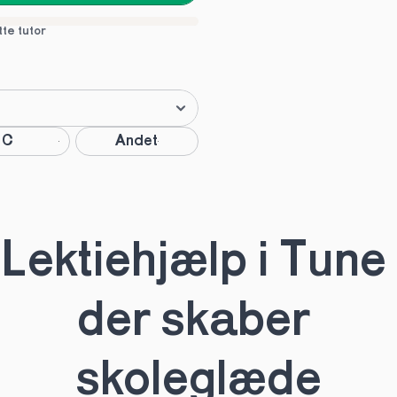
tte tutor
C
Andet
tte tutor
Lektiehjælp i Tune 
der skaber 
HHX
HF
skoleglæde