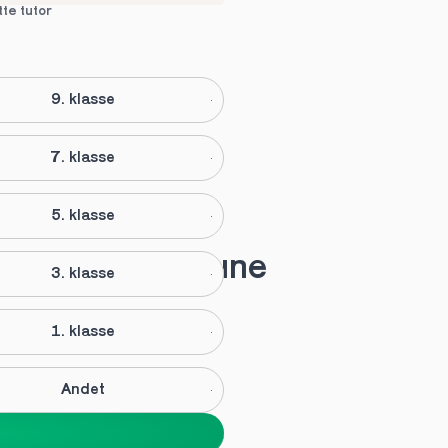
tte tutor
9. klasse
7. klasse
5. klasse
lektiehjælp i Tune
3. klasse
1. klasse
Andet