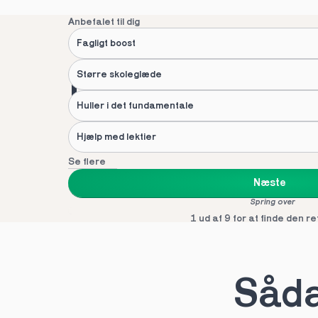
Hvilke behov?
Anbefalet til dig
Fagligt boost
Større skoleglæde
Foretrukket af 
Huller i det fundamentale
af danske fami
Hjælp med lektier
Se flere
Næste
Spring over
1 ud af 9 for at finde den re
Hvad hedder du?
Fornavn
*
Efternav
Sådan