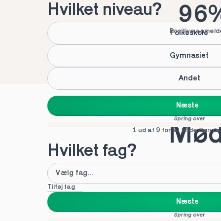
Hvilket niveau?
96
Positive anmeld
Folkeskole
Gymnasiet
Andet
Næste
Spring over
Mød 
1 ud af 9 for at finde den re
Hvilket fag?
Tilføj fag
Næste
Spring over