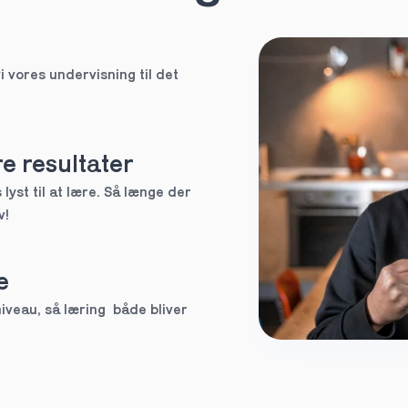
EUX
Ved ikke
i vores undervisning til det 
tte tutor
e resultater
lyst til at lære. Så længe der 
v!
3.g
e
Andet
veau, så læring  både bliver 
tte tutor