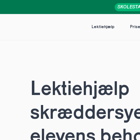
SKOLEST
Lektiehjælp
Pris
Lektiehjælp 
skræddersye
elevens beho