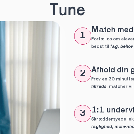
Tune
eles aldrig
tte tutor
ig?
Match med 
1
Fortæl os om eleven
bedst til 
fag, behov
Afhold din 
2
Prøv en 30 minutters
tilfreds
, matcher vi
 forpligtelser
1:1 undervi
3
faglighed, motivatio