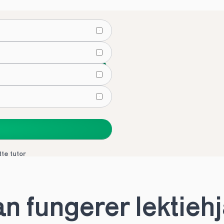
tusindvis
lier
tte tutor
n
*
 fungerer lektiehjæ