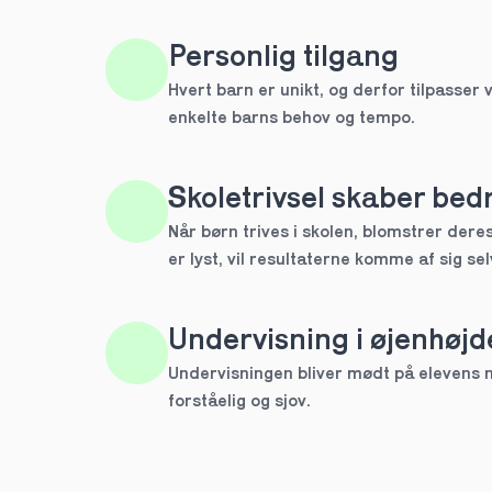
IB
Personlig tilgang
Andet
Hvert barn er unikt, og derfor tilpasser v
enkelte barns behov og tempo. 
Næste
Spring over
1 ud af 9 for at finde den re
Skoletrivsel skaber bedr
Hvilken årgang?
Når børn trives i skolen, blomstrer deres 
er lyst, vil resultaterne komme af sig sel
1.g
Undervisning i øjenhøjd
2.g
Undervisningen bliver mødt på elevens ni
Næste
forståelig og sjov.
Spring over
1 ud af 9 for at finde den re