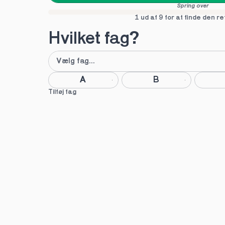
Spring over
1 ud af 9 for at finde den re
Hvilket fag?
A
B
Tilføj fag
Næste
Spring over
1 ud af 9 for at finde den re
Hvilken uddannelse?
STX
HTX