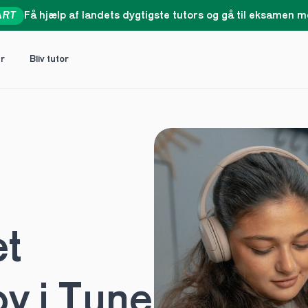
ART
Få hjælp af landets dygtigste tutors og gå til eksamen me
er
Bliv tutor
t 
v i Tune