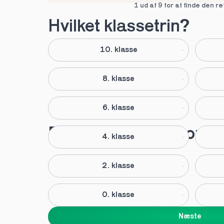
1 ud af 9 for at finde den re
Hvilket klassetrin?
10. klasse
8. klasse
6. klasse
Elever anbefaler vores 
4. klasse
2. klasse
0. klasse
Næste