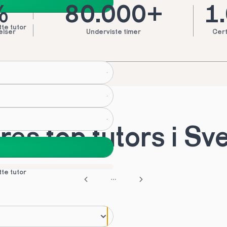
%
80.000+
1
tte tutor
elser
Underviste timer
Cert
es top tutors i S
tte tutor