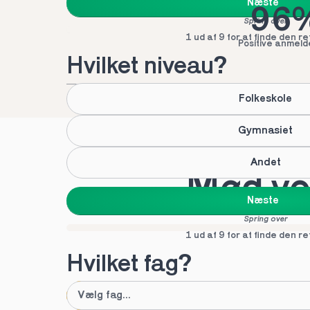
Næste
96
Spring over
1 ud af 9 for at finde den re
Positive anmeld
Hvilket niveau?
Folkeskole
Gymnasiet
Andet
Mød vor
Næste
Spring over
1 ud af 9 for at finde den re
Hvilket fag?