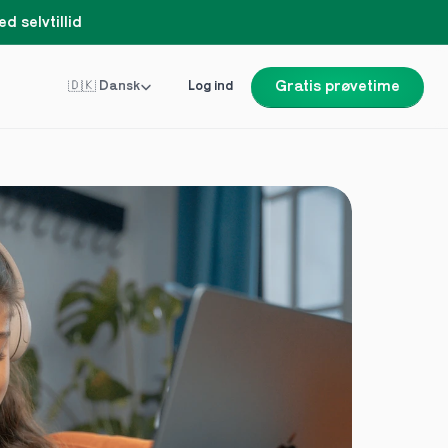
d selvtillid
Select Language
🇩🇰 Dansk
Log ind
Gratis prøvetime