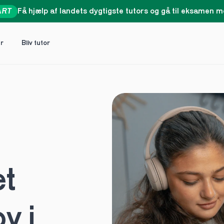
ART
Få hjælp af landets dygtigste tutors og gå til eksamen me
er
Bliv tutor
t 
 i 