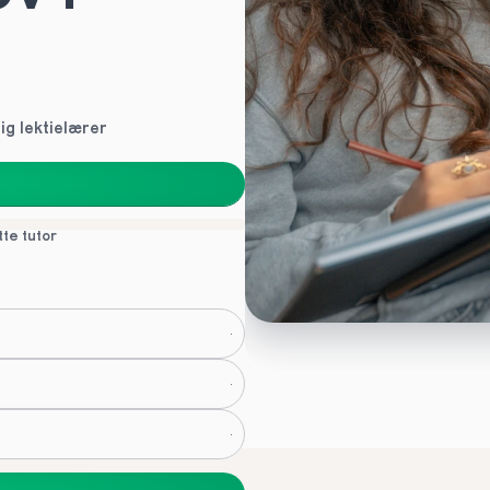
g lektielærer
tte tutor