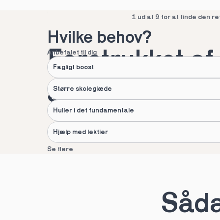
Spring over
1 ud af 9 for at finde den re
Hvilke behov?
Foretrukket af 
Anbefalet til dig
Fagligt boost
af danske fami
Større skoleglæde
Huller i det fundamentale
Hjælp med lektier
Se flere
Næste
Spring over
1 ud af 9 for at finde den re
Sådan
Hvad hedder du?