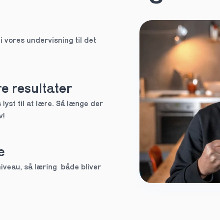
HF
i vores undervisning til det 
EUX
Ved ikke
e resultater
lyst til at lære. Så længe der 
v!
tte tutor
e
3.g
veau, så læring  både bliver 
Andet