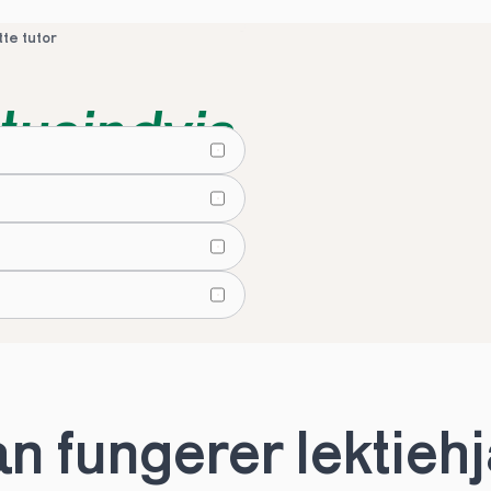
tte tutor
tusindvis
lier
tte tutor
 fungerer lektiehjæ