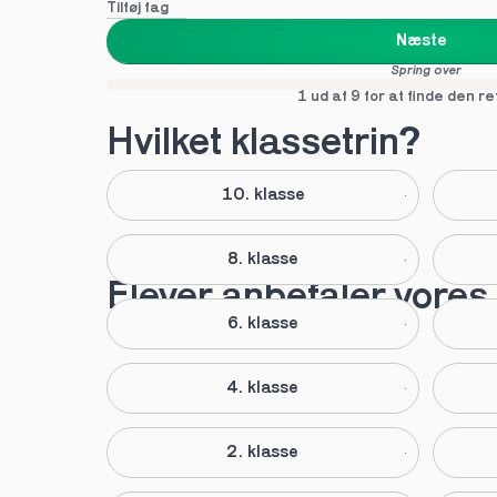
Tilføj fag
Næste
Spring over
1 ud af 9 for at finde den re
Hvilket klassetrin?
10. klasse
8. klasse
Elever anbefaler vores
6. klasse
4. klasse
2. klasse