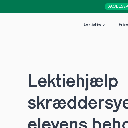
SKOLEST
Lektiehjælp
Pris
Lektiehjælp 
skræddersye
elevens behov