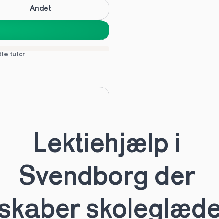
Andet
tte tutor
C
Andet
Lektiehjælp i 
tte tutor
Svendborg der 
skaber skoleglæd
HHX