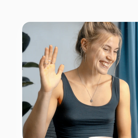
Fornavn
*
Efternav
Næste
Opbevares sikkert - oplysninger d
1 ud af 9 for at finde den re
Hvordan kontakter vi d
Telefon
*
Email
*
Tilmeld nyhedsbrev
Fortsæt
For at booke gratis prøvetime - ingen