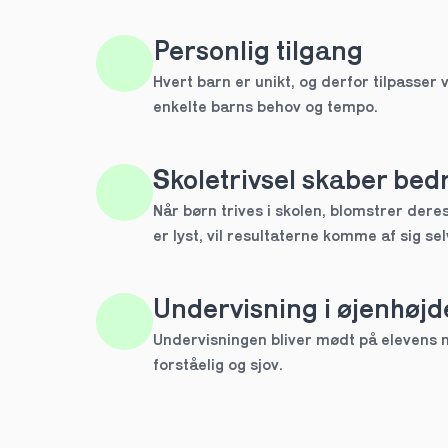
HTX
Personlig tilgang
Hvert barn er unikt, og derfor tilpasser v
IB
enkelte barns behov og tempo. 
Andet
Skoletrivsel skaber bedr
Næste
Når børn trives i skolen, blomstrer deres 
Spring over
er lyst, vil resultaterne komme af sig sel
1 ud af 9 for at finde den re
Hvilken årgang?
Undervisning i øjenhøjd
1.g
Undervisningen bliver mødt på elevens ni
forståelig og sjov.
2.g
Næste