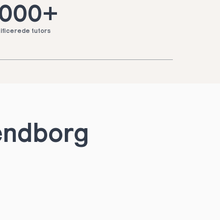
.000+
ificerede tutors
vendborg