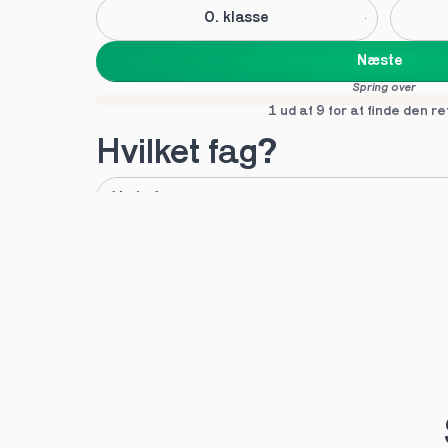
0. klasse
Næste
Spring over
1 ud af 9 for at finde den re
Hvilket fag?
A
B
Tilføj fag
Næste
Spring over
1 ud af 9 for at finde den re
Hvilken uddannelse?
STX