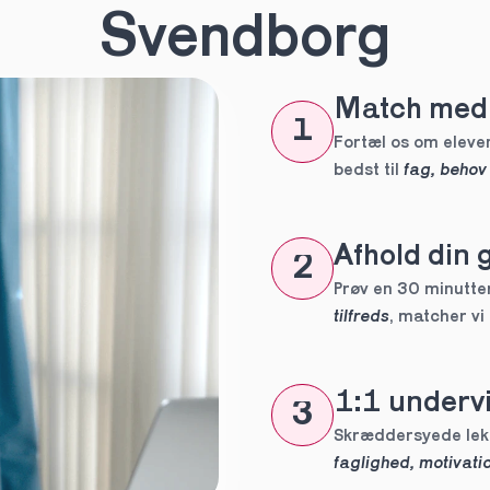
n
*
Svendborg
Match med 
eles aldrig
1
tte tutor
Fortæl os om eleven
bedst til 
fag, behov
ig?
Afhold din 
2
Prøv en 30 minutters
tilfreds
, matcher vi
1:1 undervi
3
 forpligtelser
faglighed, motivatio