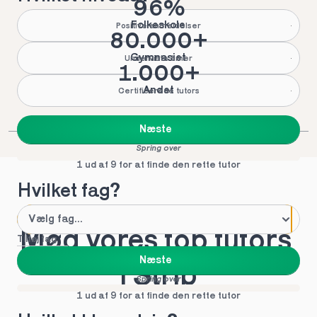
96%
Folkeskole
Positive anmeldelser
80.000+
Gymnasiet
Underviste timer
1.000+
Andet
Certificerede tutors
Næste
Spring over
1 ud af 9 for at finde den rette tutor
Hvilket fag?
Mød vores top tutors 
Tilføj fag
Næste
i Strib
Spring over
1 ud af 9 for at finde den rette tutor