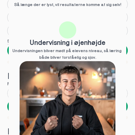
Større skoleglæde
Så længe der er lyst, vil resultaterne komme af sig selv!
Huller i det fundamentale
Hjælp med lektier
Se flere
Undervisning i øjenhøjde
Næste
Undervisningen bliver mødt på elevens niveau, så læring  
både bliver forståelig og sjov.
Spring over
1 ud af 9 for at finde den rette tutor
Hvad hedder du?
Fornavn
*
Efternavn
*
Næste
Opbevares sikkert - oplysninger deles aldrig
1 ud af 9 for at finde den rette tutor
Hvordan kontakter vi dig?