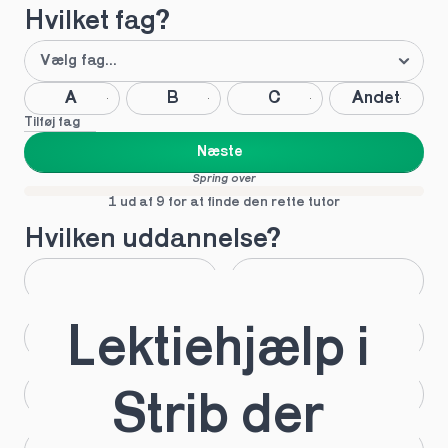
Hvilket fag?
A
B
C
Andet
Tilføj fag
Næste
Spring over
1 ud af 9 for at finde den rette tutor
Hvilken uddannelse?
STX
HHX
Lektiehjælp i 
HTX
HF
IB
EUX
Strib der 