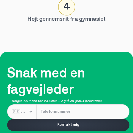
4
Højt gennemsnit fra gymnasiet
Snak med en 
fagvejleder
Ringes op inden for 24 timer – og få en 
gratis prøvetime
Kontakt mig