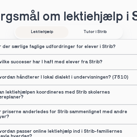
rgsmål om lektiehjælp i S
Lektiehjælp
Tutor i Strib
r der særlige faglige udfordringer for elever i Strib?
vilke succeser har I haft med elever fra Strib?
vordan håndterer I lokal dialekt i undervisningen? (7510)
an lektiehjælpen koordineres med Strib skolernes 
æreplaner?
r priserne anderledes for Strib sammenlignet med andre 
yer?
vordan passer online lektiehjælp ind i Strib-familiernes 
ravle hverdag?