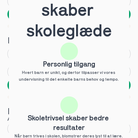
Andet
Ved ikke
skaber 
Næste
Spring over
skoleglæde
1 ud af 9 for at finde den rette tutor
Hvilken årgang?
1.g
3.g
Personlig tilgang
2.g
Andet
Hvert barn er unikt, og derfor tilpasser vi vores 
undervisning til det enkelte barns behov og tempo. 
Næste
Spring over
1 ud af 9 for at finde den rette tutor
Hvilke behov?
Skoletrivsel skaber bedre 
Anbefalet til dig
resultater
Fagligt boost
Når børn trives i skolen, blomstrer deres lyst til at lære. 