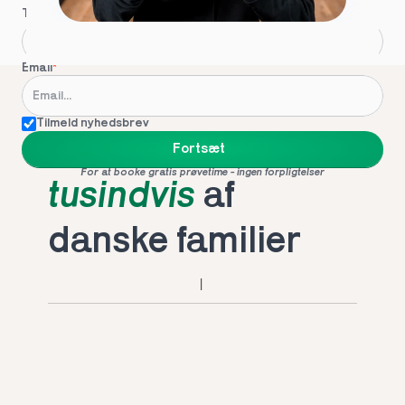
Telefon
*
Email
*
Tilmeld nyhedsbrev
Foretrukket af 
Fortsæt
For at booke gratis prøvetime - ingen forpligtelser
tusindvis
 af 
danske familier