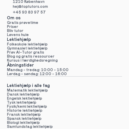
1210 København
hej@toptutors.
com
+45 93 83 97 57
Om os
Gratis prøvetime
Priser
Bliv tutor
Løvens hule
Lektiehjælp
Folkeskole lektiehjælp 
Gymnasiet lektiehjælp 
Prøv AI-Tutor gratis
Blog og gratis ressourcer
Kursus i færdighedsregning
Åbningstider
Mandag - fredag: 10:00 - 15:00
Lørdag - søndag: 12:00 - 16:00
Lektiehjælp i alle fag
Matematik lektiehjælp
Dansk lektiehjælp
Engelsk lektiehjælp
Tysk lektiehjælp
Fysik/kemi lektiehjælp
Historie lektiehjælp
Fransk lektiehjælp
Spansk lektiehjælp
Biologi lektiehjælp
Samfundsfag lektiehjælp