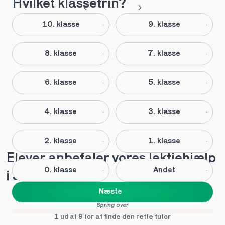
Hvilket klassetrin?
10. klasse
9. klasse
8. klasse
7. klasse
6. klasse
5. klasse
4. klasse
3. klasse
2. klasse
1. klasse
Elever anbefaler vores lektiehjælp 
0. klasse
Andet
i Strib
Næste
Spring over
1 ud af 9 for at finde den rette tutor