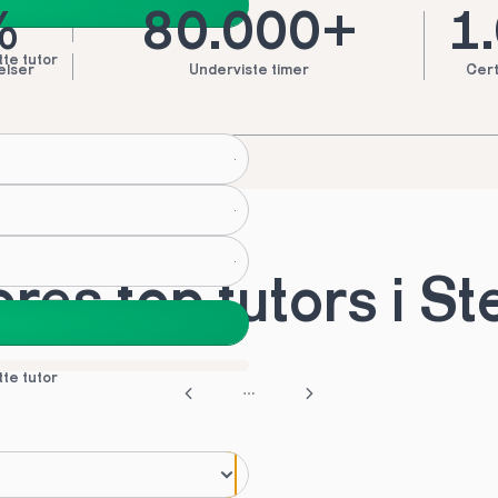
%
80.000+
1
tte tutor
elser
Underviste timer
Cert
res top tutors i St
tte tutor