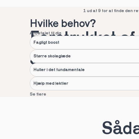
Spring over
1 ud af 9 for at finde den re
Hvilke behov?
Foretrukket af 
Anbefalet til dig
Fagligt boost
af danske fami
Større skoleglæde
Huller i det fundamentale
Hjælp med lektier
Se flere
Næste
Spring over
1 ud af 9 for at finde den re
Sådan
Hvad hedder du?