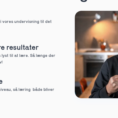
HF
i vores undervisning til det 
EUX
Ved ikke
e resultater
lyst til at lære. Så længe der 
v!
tte tutor
e
3.g
veau, så læring  både bliver 
Andet