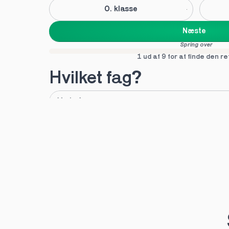
0. klasse
Næste
Spring over
1 ud af 9 for at finde den re
Hvilket fag?
A
B
Tilføj fag
Næste
Spring over
1 ud af 9 for at finde den re
Hvilken uddannelse?
STX