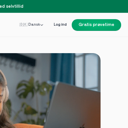
d selvtillid
Select Language
🇩🇰 Dansk
Log ind
Gratis prøvetime