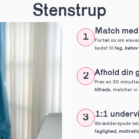
n
*
Stenstrup
Match med 
eles aldrig
1
tte tutor
Fortæl os om eleven
bedst til 
fag, behov
ig?
Afhold din 
2
Prøv en 30 minutters
tilfreds
, matcher vi
1:1 undervi
3
 forpligtelser
faglighed, motivatio