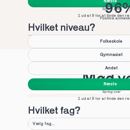
Næste
96
Spring over
1 ud af 9 for at finde den re
Positive anmeld
Hvilket niveau?
Folkeskole
Gymnasiet
Andet
Mød vo
Næste
Spring over
1 ud af 9 for at finde den re
Hvilket fag?