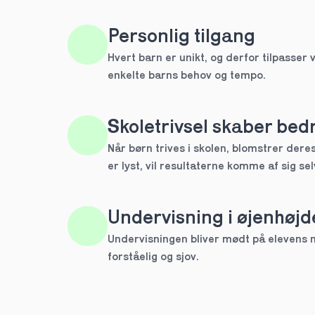
HTX
Personlig tilgang
Hvert barn er unikt, og derfor tilpasser v
IB
enkelte barns behov og tempo. 
Andet
Skoletrivsel skaber bedr
Næste
Når børn trives i skolen, blomstrer deres 
Spring over
er lyst, vil resultaterne komme af sig sel
1 ud af 9 for at finde den re
Hvilken årgang?
Undervisning i øjenhøjd
1.g
Undervisningen bliver mødt på elevens ni
forståelig og sjov.
2.g
Næste