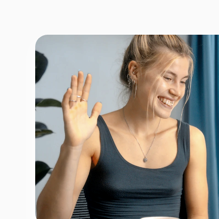
Fornavn
*
Efternav
Næste
Opbevares sikkert - oplysninger d
1 ud af 9 for at finde den re
Hvordan kontakter vi d
Telefon
*
Email
*
Tilmeld nyhedsbrev
Fortsæt
For at booke gratis prøvetime - ingen