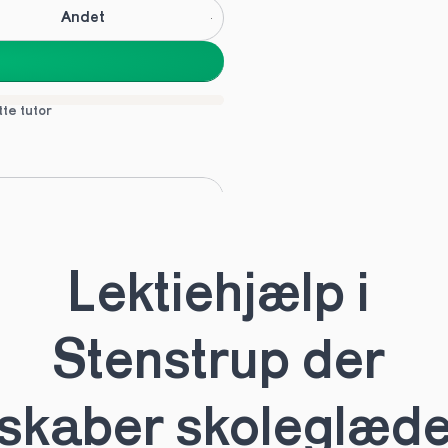
Andet
tte tutor
C
Andet
Lektiehjælp i 
tte tutor
Stenstrup der 
skaber skoleglæd
HHX