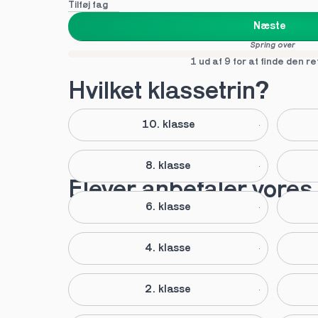
Tilføj fag
Næste
Spring over
1 ud af 9 for at finde den re
Hvilket klassetrin?
10. klasse
8. klasse
Elever anbefaler vores 
6. klasse
4. klasse
2. klasse