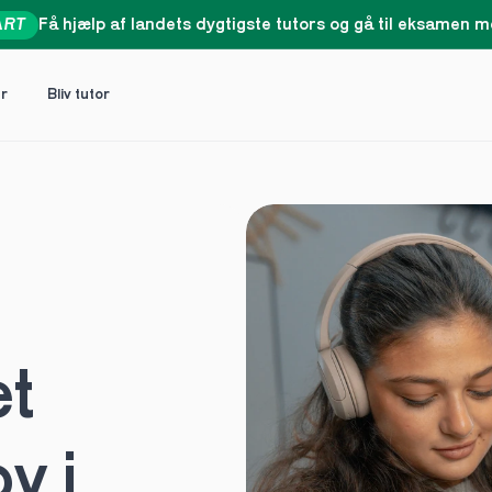
ART
Få hjælp af landets dygtigste tutors og gå til eksamen me
er
Bliv tutor
t 
 i 