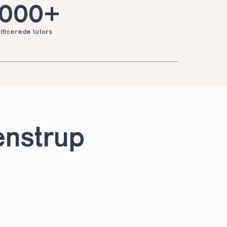
.000+
ificerede tutors
enstrup