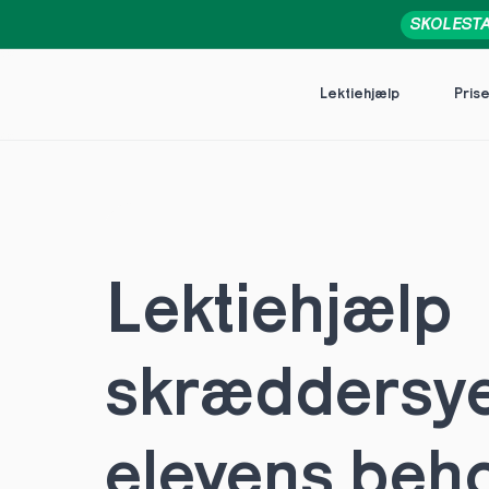
SKOLEST
Lektiehjælp
Pris
Lektiehjælp 
skræddersye
elevens behov