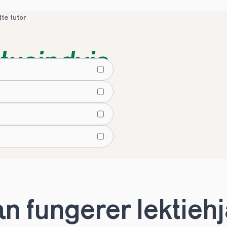
tte tutor
tusindvis
lier
tte tutor
 fungerer lektiehjæ