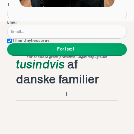
Telefon
*
Email
*
Tilmeld nyhedsbrev
Foretrukket af 
Fortsæt
For at booke gratis prøvetime - ingen forpligtelser
tusindvis
 af 
danske familier