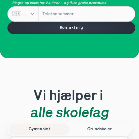
Ringes op inden for 24 timer – og få en 
gratis prøvetime
Kontakt mig
Vi hjælper i 
alle skolefag
Gymnasiet
Grundskolen