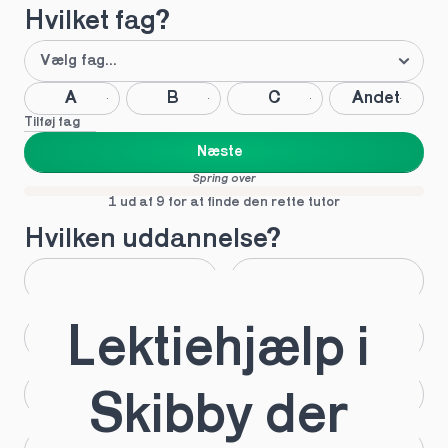
Hvilket fag?
A
B
C
Andet
Tilføj fag
Næste
Spring over
1 ud af 9 for at finde den rette tutor
Hvilken uddannelse?
STX
HHX
Lektiehjælp i 
HTX
HF
IB
EUX
Skibby der 