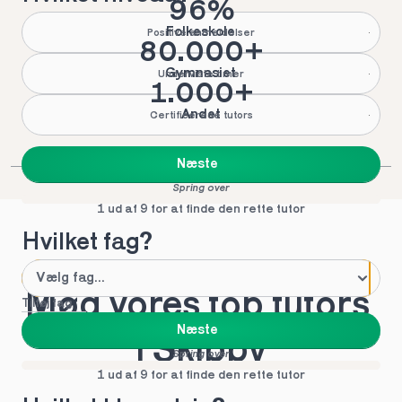
96%
Folkeskole
Positive anmeldelser
80.000+
Gymnasiet
Underviste timer
1.000+
Andet
Certificerede tutors
Næste
Spring over
1 ud af 9 for at finde den rette tutor
Hvilket fag?
Mød vores top tutors 
Tilføj fag
Næste
i Skibby
Spring over
1 ud af 9 for at finde den rette tutor