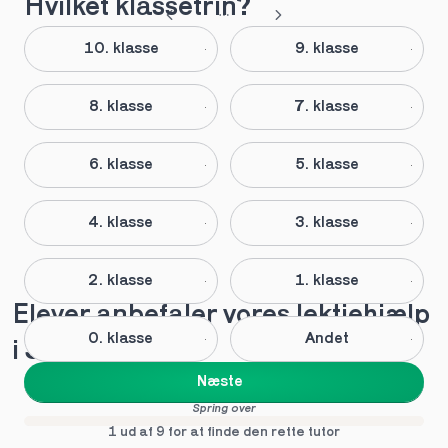
Hvilket klassetrin?
10. klasse
9. klasse
8. klasse
7. klasse
6. klasse
5. klasse
4. klasse
3. klasse
2. klasse
1. klasse
Elever anbefaler vores lektiehjælp 
0. klasse
Andet
i Skibby
Næste
Spring over
1 ud af 9 for at finde den rette tutor