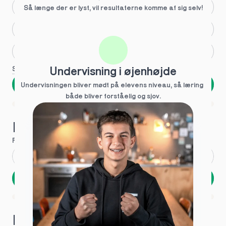
Større skoleglæde
Så længe der er lyst, vil resultaterne komme af sig selv!
Huller i det fundamentale
Hjælp med lektier
Se flere
Undervisning i øjenhøjde
Næste
Undervisningen bliver mødt på elevens niveau, så læring  
både bliver forståelig og sjov.
Spring over
1 ud af 9 for at finde den rette tutor
Hvad hedder du?
Fornavn
*
Efternavn
*
Næste
Opbevares sikkert - oplysninger deles aldrig
1 ud af 9 for at finde den rette tutor
Hvordan kontakter vi dig?