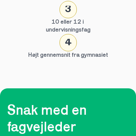
3
10 eller 12 i 
undervisningsfag
4
Højt gennemsnit fra gymnasiet
Snak med en 
fagvejleder