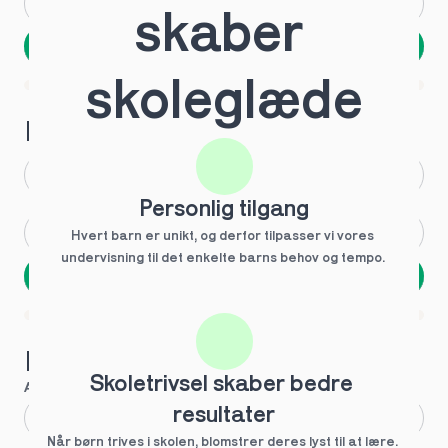
Andet
Ved ikke
skaber 
Næste
Spring over
skoleglæde
1 ud af 9 for at finde den rette tutor
Hvilken årgang?
1.g
3.g
Personlig tilgang
2.g
Andet
Hvert barn er unikt, og derfor tilpasser vi vores 
undervisning til det enkelte barns behov og tempo. 
Næste
Spring over
1 ud af 9 for at finde den rette tutor
Hvilke behov?
Skoletrivsel skaber bedre 
Anbefalet til dig
resultater
Fagligt boost
Når børn trives i skolen, blomstrer deres lyst til at lære. 