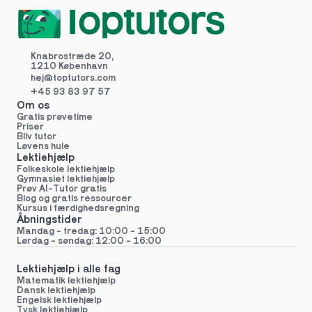
Knabrostræde 20,
1210 København
hej@toptutors.
com
+45 93 83 97 57
Om os
Gratis prøvetime
Priser
Bliv tutor
Løvens hule
Lektiehjælp
Folkeskole lektiehjælp 
Gymnasiet lektiehjælp 
Prøv AI-Tutor gratis
Blog og gratis ressourcer
Kursus i færdighedsregning
Åbningstider
Mandag - fredag: 10:00 - 15:00
Lørdag - søndag: 12:00 - 16:00
Lektiehjælp i alle fag
Matematik lektiehjælp
Dansk lektiehjælp
Engelsk lektiehjælp
Tysk lektiehjælp