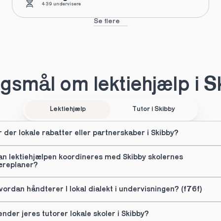
439 undervisere
Se flere
gsmål om lektiehjælp i S
Lektiehjælp
Tutor i Skibby
r der lokale rabatter eller partnerskaber i Skibby?
an lektiehjælpen koordineres med Skibby skolernes 
æreplaner?
vordan håndterer I lokal dialekt i undervisningen? (f76f)
ender jeres tutorer lokale skoler i Skibby?