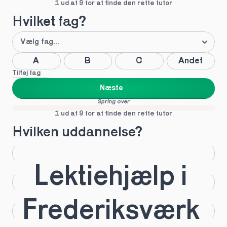
1 ud af 9 for at finde den rette tutor
Hvilket fag?
A
B
C
Andet
Tilføj fag
Næste
Spring over
1 ud af 9 for at finde den rette tutor
Hvilken uddannelse?
STX
HHX
Lektiehjælp i 
HTX
HF
Frederiksværk 
IB
EUX