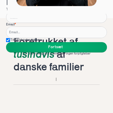
Hvordan kontakter vi dig?
Telefon
*
Email
*
Foretrukket af 
Tilmeld nyhedsbrev
Fortsæt
tusindvis
 af 
For at booke gratis prøvetime - ingen forpligtelser
danske familier