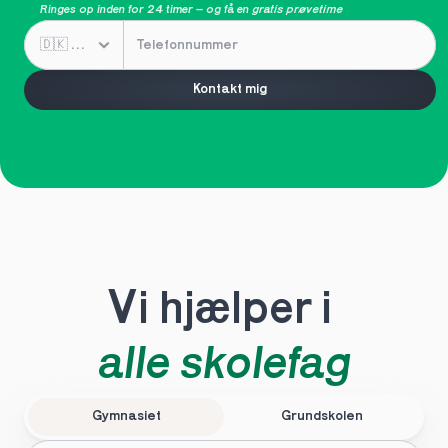
Ringes op inden for 24 timer – og få en 
gratis prøvetime
Kontakt mig
Vi hjælper i 
alle skolefag
Gymnasiet
Grundskolen