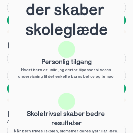
der skaber 
Andet
Ved ikke
Næste
skoleglæde
Spring over
1 ud af 9 for at finde den rette tutor
Hvilken årgang?
1.g
3.g
Personlig tilgang
Hvert barn er unikt, og derfor tilpasser vi vores 
2.g
Andet
undervisning til det enkelte barns behov og tempo. 
Næste
Spring over
1 ud af 9 for at finde den rette tutor
Hvilke behov?
Skoletrivsel skaber bedre 
Anbefalet til dig
resultater
Fagligt boost
Når børn trives i skolen, blomstrer deres lyst til at lære. 