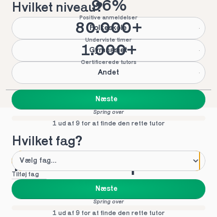
96%
Hvilket niveau?
Positive anmeldelser
80.000+
Folkeskole
Underviste timer
1.000+
Gymnasiet
Certificerede tutors
Andet
Næste
Spring over
1 ud af 9 for at finde den rette tutor
Hvilket fag?
Mød vores top tutors 
Tilføj fag
i Frederiksværk
Næste
Spring over
1 ud af 9 for at finde den rette tutor