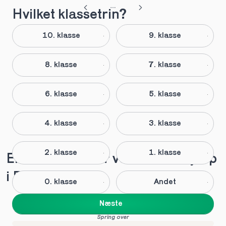
Hvilket klassetrin?
10. klasse
9. klasse
8. klasse
7. klasse
6. klasse
5. klasse
4. klasse
3. klasse
2. klasse
1. klasse
Elever anbefaler vores lektiehjælp 
i Frederiksværk
0. klasse
Andet
Næste
Spring over