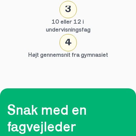
3
10 eller 12 i 
undervisningsfag
4
Højt gennemsnit fra gymnasiet
Snak med en 
fagvejleder