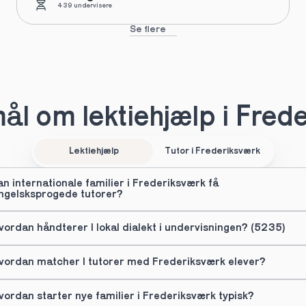
439 undervisere
Se flere
l om lektiehjælp i Fred
Lektiehjælp
Tutor i Frederiksværk
an internationale familier i Frederiksværk få 
ngelsksprogede tutorer?
vordan håndterer I lokal dialekt i undervisningen? (5235)
vordan matcher I tutorer med Frederiksværk elever?
vordan starter nye familier i Frederiksværk typisk?