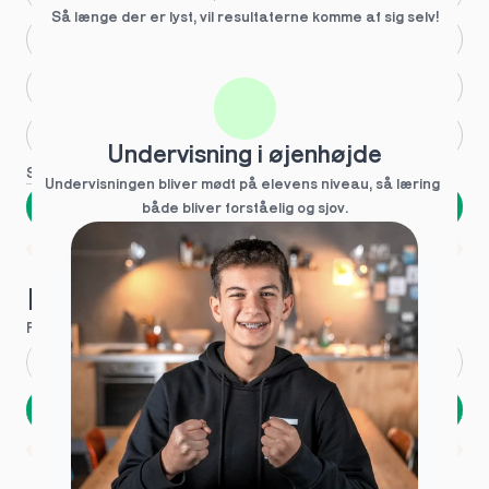
Så længe der er lyst, vil resultaterne komme af sig selv!
Større skoleglæde
Huller i det fundamentale
Hjælp med lektier
Undervisning i øjenhøjde
Se flere
Undervisningen bliver mødt på elevens niveau, så læring  
Næste
både bliver forståelig og sjov.
Spring over
1 ud af 9 for at finde den rette tutor
Hvad hedder du?
Fornavn
*
Efternavn
*
Næste
Opbevares sikkert - oplysninger deles aldrig
1 ud af 9 for at finde den rette tutor